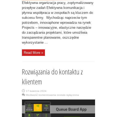
Efektywna organizacja pracy, zoptymalizowany
przepływ zadań Efektywna komunikacja i
płynna współpraca w zespołach są kluczem do
sukcesu firmy. Wychodząc naprzeciw tym
potrzebom, innovaphone wprowadza na rynek
Projects – innowacyjne, elastyczne narzędzie
do zarządzania projektami, które umożliwia
transparentne planowanie, oszczędne
wykorzystanie ...
Read More »
Rozwiązania do kontaktu z
klientem
17 kwietnia 2024
Rozwiązania
Możliwość komentowania
została wyłączona
do
kontaktu
z
klientem