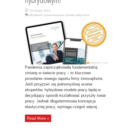
16 lutego 2022
Jak
Możliwość komentowania
została wyłączona
wygląda
praca
w
modelu
hybrydowym?”
Pandemia zapoczątkowała fundamentalną
zmianę w świecie pracy – to kluczowe
przesłanie nowego raportu firmy innovaphone.
Jeśli przyjrzeć się jednomyślnej ocenie
ekspertów, hybrydowe modele pracy będą w
decydujący sposób kształtować przyszły świat
pracy. Jednak długoterminowa koncepcja
elastycznej pracy, wymaga czegoś więcej ...
Read More »