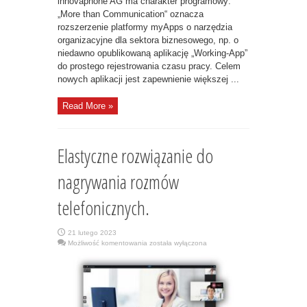
innovaphone AG ma charakter programowy:
„More than Communication“ oznacza
rozszerzenie platformy myApps o narzędzia
organizacyjne dla sektora biznesowego, np. o
niedawno opublikowaną aplikację „Working-App”
do prostego rejestrowania czasu pracy. Celem
nowych aplikacji jest zapewnienie większej ...
Read More »
Elastyczne rozwiązanie do
nagrywania rozmów
telefonicznych.
21 lutego 2023
Elastyczne
Możliwość komentowania
została wyłączona
rozwiązanie
do
nagrywania
rozmów
telefonicznych.