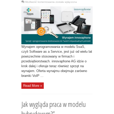
System
Możliwość komentowania
została wyłączona
telefoniczny
IP
i
UC
bez
zobowiązań
kapitałowych
i
czasowych.
Wynajem oprogramowania w modelu SsaS,
czyli Software as a Service, jest już od wielu lat
powszechnie stosowany w firmach i
przedsiębiorstwach. innovaphone AG idzie o
krok dalej i oferuje teraz również sprzęt na
wynajem. Oferta wynajmu obejmuje zarówno
bramki VoIP ...
Read More »
Jak wygląda praca w modelu
hybrydowym?”