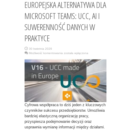
EUROPEJSKA ALTERNATYWA DLA
MICROSOFT TEAMS: UCC, AI I
SUWERENNOŚĆ DANYCH W
PRAKTYCE
30 kwietnia 2026
EUROPEJSKA
Możliwość komentowania
została wyłączona
ALTERNATYWA
DLA
MICROSOFT
TEAMS:
UCC,
AI
I
SUWERENNOŚĆ
DANYCH
W
PRAKTYCE
Cyfrowa współpraca to dziś jeden z kluczowych
czynników sukcesu przedsiębiorstw. Umożliwia
bardziej elastyczną organizację pracy,
przyspiesza podejmowanie decyzji oraz
usprawnia wymianę informacji między działami.