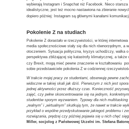
wybierają Instagram i Snapchat niż Facebook. Nieco starsza 
idealistyczne, jest też mocno nastawiona na zbieranie nowy
dopiero później: Instagram są głównymi kanałami komunikacji
Pokolenie Z na studiach
Pokolenie Z dorastało w rzeczywistości, w której internetowa 
media społecznościowe stały się dla nich równorzędnym, a 
otoczeniem. Sytuacja polityczna, kryzys uchodźczy, walka 
perspektywa zbliżającej się katastrofy klimatycznej, a także
czy Brexit, mogą mieć pewne znaczenie w kształtowaniu po
sobie przedstawiciele pokolenia Z w codziennej rzeczywistoś
W trakcie mojej pracy ze studentami, obserwuję pewne zachow
widoczne w takiej skali jak dziś. Pierwszym z nich jest spor
jednej aktywności przez dłuższy czas. Konieczność przyswojen
zajęć, czy pełne skoncentrowanie się na jednym, konkretnym
studentów sporym wyzwaniem. Typowy dla nich multitasking i
„realnym” i „wirtualnym” skutkują tym, że nawet w trakcie wy
przykład o wspólne przedyskutowanie jakiegoś problemu i z
rozwiązania, prędzej czy później pojawia się u nich chęć się
Miller, socjolog z Państwowej Uczelni im. Stefana Batore