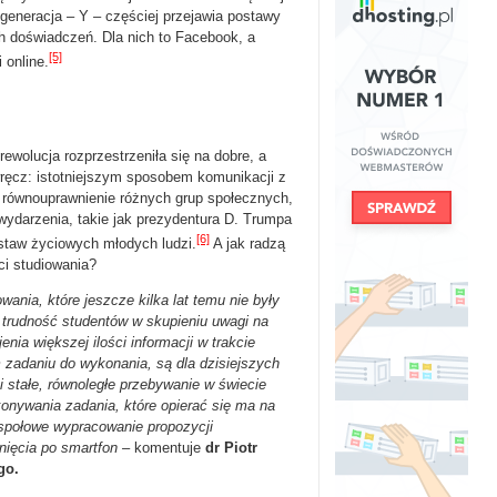
generacja – Y – częściej przejawia postawy
ch doświadczeń. Dla nich to Facebook, a
[5]
 online.
rewolucja rozprzestrzeniła się na dobre, a
wręcz: istotniejszym sposobem komunikacji z
o równouprawnienie różnych grup społecznych,
 wydarzenia, takie jak prezydentura D. Trumpa
[6]
staw życiowych młodych ludzi.
A jak radzą
ci studiowania?
ania, które jeszcze kilka lat temu nie były
a trudność studentów w skupieniu uwagi na
ia większej ilości informacji w trakcie
 zadaniu do wykonania, są dla dzisiejszych
 stałe, równoległe przebywanie w świecie
konywania zadania, które opierać się ma na
espołowe wypracowanie propozycji
gnięcia po smartfon –
komentuje
dr Piotr
go.