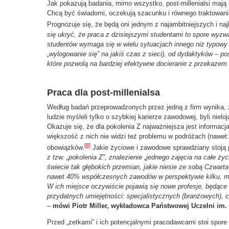
Jak pokazują badania, mimo wszystko, post-millenialsi maj
Chcą być świadomi, oczekują szacunku i równego traktowania
Prognozuje się, że będą oni jednym z najambitniejszych i na
się ukryć, że praca z dzisiejszymi studentami to spore wyzw
studentów wymaga się w wielu sytuacjach innego niż typowy 
„wylogowanie się” na jakiś czas z sieci), od dydaktyków – po
które pozwolą na bardziej efektywne docieranie z przekazem
Praca dla post-millenialsa
Według badań przeprowadzonych przez jedną z firm wynika, ż
ludzie myśleli tylko o szybkiej karierze zawodowej, byli nielo
Okazuje się, że dla pokolenia Z najważniejsza jest informacj
większość z nich nie widzi też problemu w podróżach (naw
[8]
obowiązków.
Jakie życiowe i zawodowe sprawdziany stoją
z tzw. „pokolenia Z”, znalezienie „jednego zajęcia na całe ży
świecie tak głębokich przemian, jakie niesie ze sobą Czwart
nawet 40% współczesnych zawodów w perspektywie kilku, może
W ich miejsce oczywiście pojawią się nowe profesje, będąc
przydatnych umiejętności: specjalistycznych (branżowych), c
–
mówi Piotr Miller, wykładowca Państwowej Uczelni im. 
Przed „zetkami” i ich potencjalnymi pracodawcami stoi spore