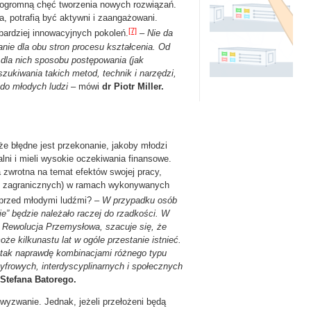
ą ogromną chęć tworzenia nowych rozwiązań.
, potrafią być aktywni i zaangażowani.
[7]
jbardziej innowacyjnych pokoleń.
–
Nie da
anie dla obu stron procesu kształcenia. Od
dla nich sposobu postępowania (jak
szukiwania takich metod, technik i narzędzi,
 do młodych ludzi
– mówi
dr Piotr Miller.
e błędne jest przekonanie, jakoby młodzi
jalni i mieli wysokie oczekiwania finansowe.
a zwrotna na temat efektów swojej pracy,
et: zagranicznych) w ramach wykonywanych
 przed młodymi ludźmi? –
W przypadku osób
cie” będzie należało raczej do rzadkości. W
a Rewolucja Przemysłowa, szacuje się, że
 kilkunastu lat w ogóle przestanie istnieć.
e tak naprawdę kombinacjami różnego typu
yfrowych, interdyscyplinarnych i społecznych
Stefana Batorego.
 wyzwanie. Jednak, jeżeli przełożeni będą