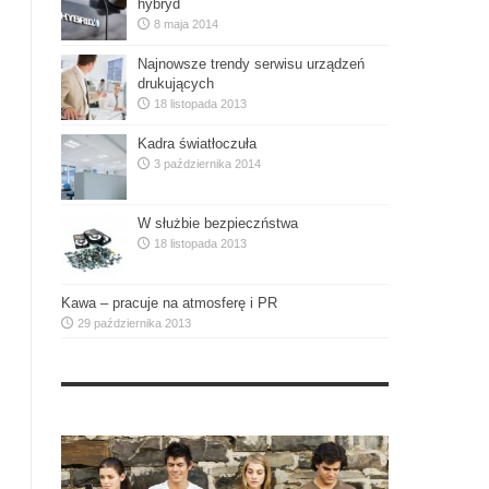
hybryd
8 maja 2014
Najnowsze trendy serwisu urządzeń
drukujących
18 listopada 2013
Kadra światłoczuła
3 października 2014
W służbie bezpieczństwa
18 listopada 2013
Kawa – pracuje na atmosferę i PR
29 października 2013