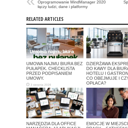
Oprogramowanie MindManager 2020
Sp
łączy ludzi, dane i platformy
RELATED ARTICLES
UMOWA NAJMU BIURA BEZ
DZIERŻAWA EKSP
PUŁAPEK. CHECKLISTA
DO KAWY DLA BIUR
PRZED PODPISANIEM
HOTELU I GASTRON
UMOWY.
CO OBEJMUJE I CZY
OPŁACA?
3 sierpnia 2026
28 lipca 2026
NARZĘDZIA DLA OFFICE
EMOCJE W MIEJSC