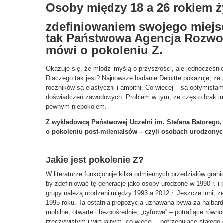
Osoby między 18 a 26 rokiem ż
zdefiniowaniem swojego miejs
tak Państwowa Agencja Rozwoj
mówi o pokoleniu Z.
Okazuje się, że młodzi myślą o przyszłości, ale jednocześni
Dlaczego tak jest? Najnowsze badanie Deloitte pokazuje, że 
roczników są elastyczni i ambitni. Co więcej – są optymist
doświadczeń zawodowych. Problem w tym, że często brak im 
pewnym niepokojem.
Z wykładowcą Państwowej Uczelni im. Stefana Batorego,
o pokoleniu post-milenialsów – czyli osobach urodzonyc
Jakie jest pokolenie Z?
W literaturze funkcjonuje kilka odmiennych przedziałów gran
by zdefiniować tę generację jako osoby urodzone w 1990 r. i p
grupy należą urodzeni między 1993 a 2012 r. Jeszcze inni, że
1995 roku. Ta ostatnia propozycja uznawana bywa za najbardz
mobilne, otwarte i bezpośrednie, „cyfrowe” – potrafiące rów
rzeczywistym i wirtualnym, co więcej – potrzebujące stałego 