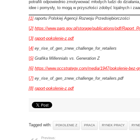
potrafili odpowiednio zmotywować młodych ludzi do działania
idee i pomysły, to mogą w przyszłości zdobyć lojalnych i z
[1]
raportu Polskiej Agencji Rozwoju Przedsiębiorczości
[
2]
https://www.parp.gov.pl/storage/publications/pdf/Raport_
[
3]
raport-pokolenie-z.pdf
[
4]
ey_rise_of_gen_znew_challenge_for_retailers
[
5]
Grafika Millennials vs. Generation Z
[6]
https://www.occstrategy.com/media/1947/pokolenie-bez-gr
[
7]
ey_rise_of_gen_znew_challenge_for_retailers.pdf
[8]
raport-pokolenie-z.pdf
Tagged with:
POKOLENIE Z
PRACA
RYNEK PRACY
RYNE
Previous: