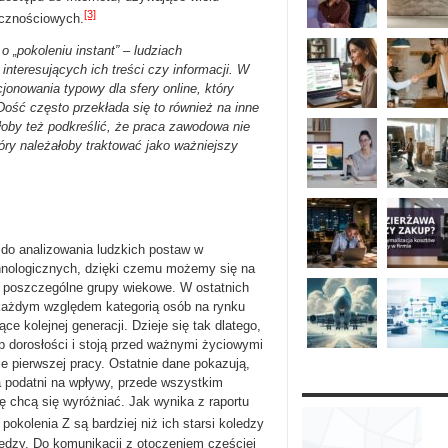
[3]
ecznościowych.
o „pokoleniu instant” – ludziach
nteresujących ich treści czy informacji. W
onowania typowy dla sfery online, który
Dość często przekłada się to również na inne
oby też podkreślić, że praca zawodowa nie
tóry należałoby traktować jako ważniejszy
 do analizowania ludzkich postaw w
hnologicznych, dzięki czemu możemy się na
a poszczególne grupy wiekowe. W ostatnich
d każdym względem kategorią osób na rynku
e kolejnej generacji. Dzieje się tak dlatego,
ap dorosłości i stoją przed ważnymi życiowymi
ie pierwszej pracy. Ostatnie dane pokazują,
ia podatni na wpływy, przede wszystkim
ę chcą się wyróżniać. Jak wynika z raportu
 pokolenia Z są bardziej niż ich starsi koledzy
iędzy. Do komunikacji z otoczeniem częściej