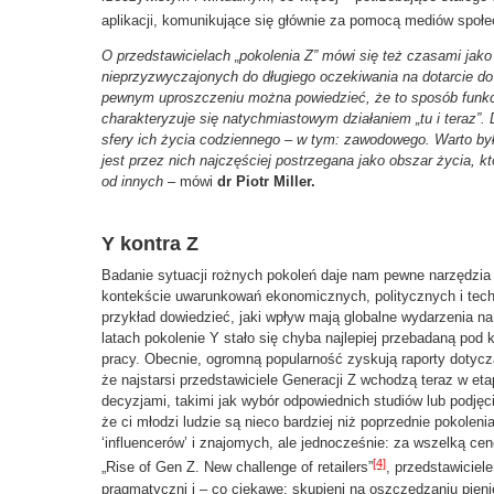
aplikacji, komunikujące się głównie za pomocą mediów społ
O przedstawicielach „pokolenia Z” mówi się też czasami jako 
nieprzyzwyczajonych do długiego oczekiwania na dotarcie do i
pewnym uproszczeniu można powiedzieć, że to sposób funkcj
charakteryzuje się natychmiastowym działaniem „tu i teraz”. 
sfery ich życia codziennego – w tym: zawodowego. Warto był
jest przez nich najczęściej postrzegana jako obszar życia, k
od innych
– mówi
dr
Piotr Miller.
Y kontra Z
Badanie sytuacji rożnych pokoleń daje nam pewne narzędzia
kontekście uwarunkowań ekonomicznych, politycznych i tec
przykład dowiedzieć, jaki wpływ mają globalne wydarzenia n
latach pokolenie Y stało się chyba najlepiej przebadaną po
pracy. Obecnie, ogromną popularność zyskują raporty dotycząc
że najstarsi przedstawiciele Generacji Z wchodzą teraz w et
decyzjami, takimi jak wybór odpowiednich studiów lub podjęc
że ci młodzi ludzie są nieco bardziej niż poprzednie pokolen
‘influencerów’ i znajomych, ale jednocześnie: za wszelką cen
[4]
„Rise of Gen Z. New challenge of retailers”
, przedstawiciele
pragmatyczni i – co ciekawe: skupieni na oszczędzaniu pien