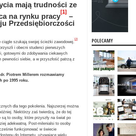
ycia mają trudności ze
[1]
ca na rynku pracy
–
u Przedsiębiorczości
POLECAMY
[2]
e ciągle szukają swojej ścieżki zawodowej.
przyszli i obecni studenci pierwszych
ami, gotowymi do zdobywania ciekawych
pewności siebie, a w przyszłość patrzą z
 dr. Piotrem Millerem rozmawiamy
h po 1995 roku.
icznych dla tego pokolenia. Najszerzej można
óźniej. Niektórzy zaś twierdzą, że do tej
 są to osoby, które przyszły na świat po
iej adekwatną. Post-milenialsi to osoby
nocześnie funkcjonować w świecie
dostępu do Internetu, używające wielu