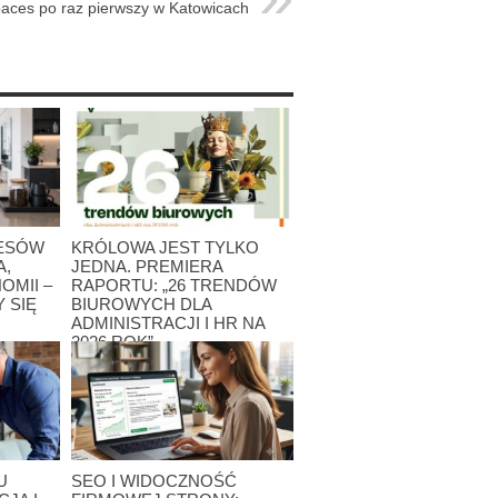
aces po raz pierwszy w Katowicach
RESÓW
KRÓLOWA JEST TYLKO
A,
JEDNA. PREMIERA
OMII –
RAPORTU: „26 TRENDÓW
 SIĘ
BIUROWYCH DLA
ADMINISTRACJI I HR NA
2026 ROK”
27 lipca 2026
U
SEO I WIDOCZNOŚĆ