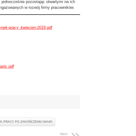
, jednocześnie pozostając otwartymi na ich
aangażowanych w rozwój firmy pracowników.
Rynek-pracy_kwiecien-2019.pdf
anic.pdf
K PRACY PO ZAKOŃCZENIU NAUKI
Next: