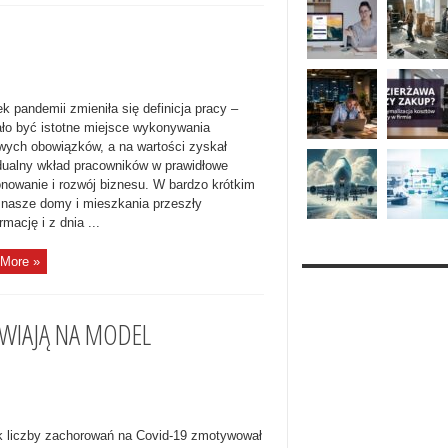
k pandemii zmieniła się definicja pracy –
ało być istotne miejsce wykonywania
wych obowiązków, a na wartości zyskał
dualny wkład pracowników w prawidłowe
onowanie i rozwój biznesu. W bardzo krótkim
 nasze domy i mieszkania przeszły
rmację i z dnia ...
More »
AWIAJĄ NA MODEL
 liczby zachorowań na Covid-19 zmotywował