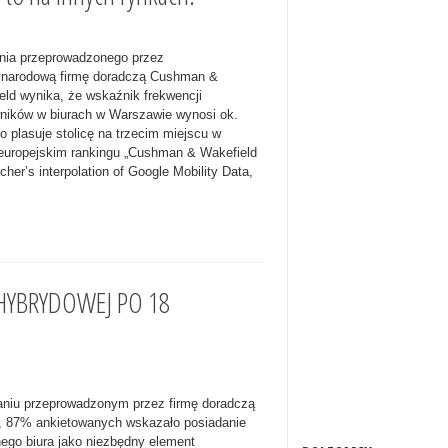
nia przeprowadzonego przez
narodową firmę doradczą Cushman &
eld wynika, że wskaźnik frekwencji
ników w biurach w Warszawie wynosi ok.
o plasuje stolicę na trzecim miejscu w
europejskim rankingu „Cushman & Wakefield
her’s interpolation of Google Mobility Data,
 HYBRYDOWEJ PO 18
niu przeprowadzonym przez firmę doradczą
s, 87% ankietowanych wskazało posiadanie
nego biura jako niezbędny element