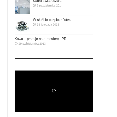
Kadra światłoczuła
3 października 2014
W służbie bezpieczństwa
18 listopada 2013
Kawa – pracuje na atmosferę i PR
29 października 2013