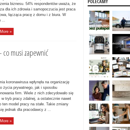
POLECAMY
zenia biznesu. 54% respondentów uważa, że
sza dla ich zdrowia i samopoczucia jest praca
owa, łącząca pracę z domu i z biura. W
 ...
More »
– co musi zapewnić
ia koronawirusa wpłynęła na organizację
o życia prywatnego, jak i sposobu
onowania firm. Wiele z nich zdecydowało się
 w tryb pracy zdalnej, a ostatecznie nawet
ło ten model pracy na stałe. Takie zmiany
się jednak dla pracodawcy z ...
More »