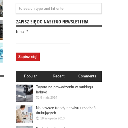
ZAPISZ SIĘ DO NASZEGO NEWSLETTERA
Email
*
Popular
Recent
Comments
Toyota na prowadzeniu w rankingu
hybryd
8 maja 2014
Najnowsze trendy serwisu urządzeń
drukujących
18 listopada 2013