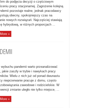
firm do podjęcia decyzji o częściowym
óceniu pracy stacjonarnej. Zagrożenie kolejną
andemii pozostaje realne, jednak pracodawcy
ystują obecny, spokojniejszy czas na
anie nowych rozwiązań. Najczęściej stawiają
cę hybrydową, w różnych proporcjach ...
More »
DEMII
 wybuchu pandemii warto przeanalizować
, jakie zaszły w trybie i nawykach pracy
ników. Wielu z nich już od ponad dwunastu
cy nieprzerwanie pracuje z domu, często
 zobowiązania zawodowe i rodzicielskie. W
encji zmianie uległo nie tylko miejsce, ...
More »