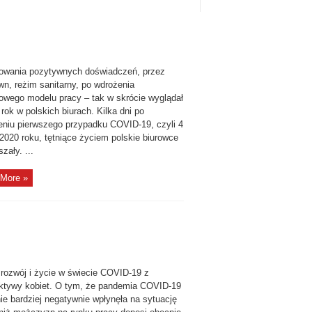
owania pozytywnych doświadczeń, przez
wn, reżim sanitarny, po wdrożenia
owego modelu pracy – tak w skrócie wyglądał
 rok w polskich biurach. Kilka dni po
eniu pierwszego przypadku COVID-19, czyli 4
2020 roku, tętniące życiem polskie biurowce
zały. ...
More »
 rozwój i życie w świecie COVID-19 z
ktywy kobiet. O tym, że pandemia COVID-19
ie bardziej negatywnie wpłynęła na sytuację