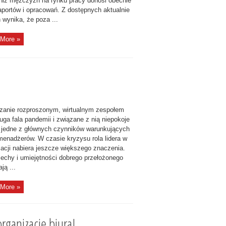
 niż mężczyzn na rynku pracy donosi obecnie
raportów i opracowań. Z dostępnych aktualnie
 wynika, że poza ...
More »
zanie rozproszonym, wirtualnym zespołem
uga fala pandemii i związane z nią niepokoje
ś jedne z głównych czynników warunkujących
menadżerów. W czasie kryzysu rola lidera w
zacji nabiera jeszcze większego znaczenia.
cechy i umiejętności dobrego przełożonego
ją ...
More »
rganizację biura!