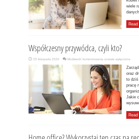
kobiet
wiele 
danych
Read 
Współczesny przywódca, czyli kto?
Współczesny
25 listopada 2020
Możliwość komentowania
została wyłączona
przywódca,
czyli
Zarząd
kto?
oraz dr
to dzi
pracę 
organi
Jakie 
wysuwa
Read 
Home office? Wykorzystaj ten czas na reo