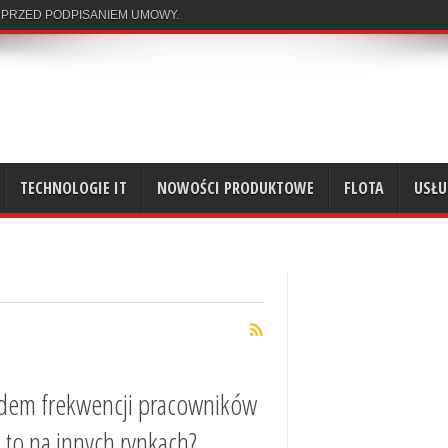
 PRZED PODPISANIEM UMOWY.
TECHNOLOGIE IT
NOWOŚCI PRODUKTOWE
FLOTA
USŁU
ędem frekwencji pracowników
ę to na innych rynkach?