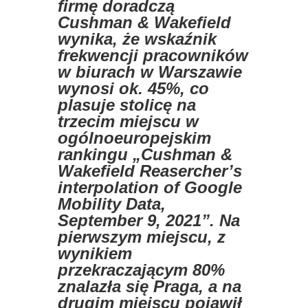
firmę doradczą
Cushman & Wakefield
wynika, że wskaźnik
frekwencji pracowników
w biurach w Warszawie
wynosi ok. 45%, co
plasuje stolicę na
trzecim miejscu w
ogólnoeuropejskim
rankingu „Cushman &
Wakefield Reasercher’s
interpolation of Google
Mobility Data,
September 9, 2021”. Na
pierwszym miejscu, z
wynikiem
przekraczającym 80%
znalazła się Praga, a na
drugim miejscu pojawił