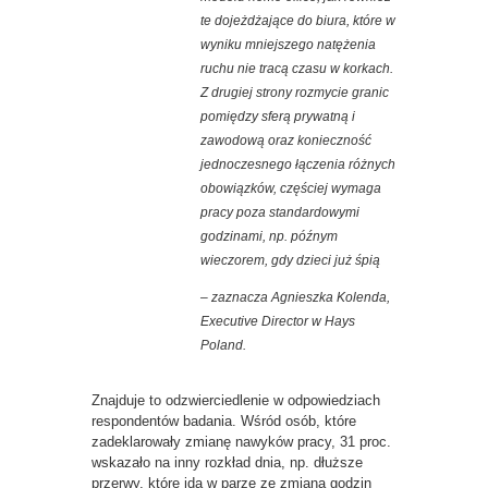
te dojeżdżające do biura, które w
wyniku mniejszego natężenia
ruchu nie tracą czasu w korkach.
Z drugiej strony rozmycie granic
pomiędzy sferą prywatną i
zawodową oraz konieczność
jednoczesnego łączenia różnych
obowiązków, częściej wymaga
pracy poza standardowymi
godzinami, np. późnym
wieczorem, gdy dzieci już śpią
–
zaznacza Agnieszka Kolenda,
Executive Director w Hays
Poland.
Znajduje to odzwierciedlenie w odpowiedziach
respondentów badania. Wśród osób, które
zadeklarowały zmianę nawyków pracy, 31 proc.
wskazało na inny rozkład dnia, np. dłuższe
przerwy, które idą w parze ze zmianą godzin