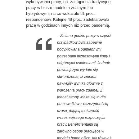
wykonywania pracy, np. zastąpienia tradycyjnej
pracy w biurze modelem zdalnym lub
hybrydowym, na co wskazało 81 proc.
respondentów. Kolejne 48 proc. zadeklarowało
pracę w godzinach innych niż przed pandemią.
–
Zmiana godzin pracy w części
przypadków była zapewne
podyktowana odmiennymi
potrzebami biznesowymi firmy i
odgórnymi ustaleniami. Jednak
pewniejszym wydaje się
stwierdzenie, iż zmiana
nawyków wynika głównie z
wdrożenia pracy zdalnej. Z
jednej strony wiąże się to dla
pracowników z oszczędnością
czasu, dającą możliwość
wcześniejszego rozpoczęcia
pracy. Beneficjentami są
zarówno osoby pracujące w
modelu home office, jak również