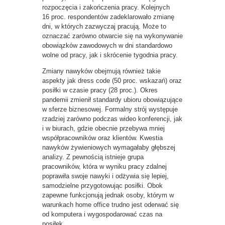
rozpoczęcia i zakończenia pracy. Kolejnych
16 proc. respondentów zadeklarowało zmianę
dni, w których zazwyczaj pracują. Może to
oznaczać zarówno otwarcie się na wykonywanie
obowiązków zawodowych w dni standardowo
wolne od pracy, jak i skrócenie tygodnia pracy.
Zmiany nawyków obejmują również takie
aspekty jak dress code (50 proc. wskazań) oraz
posiłki w czasie pracy (28 proc.). Okres
pandemii zmienił standardy ubioru obowiązujące
w sferze biznesowej. Formalny strój występuje
rzadziej zarówno podczas wideo konferencji, jak
i w biurach, gdzie obecnie przebywa mniej
współpracowników oraz klientów. Kwestia
nawyków żywieniowych wymagałaby głębszej
analizy. Z pewnością istnieje grupa
pracowników, która w wyniku pracy zdalnej
poprawiła swoje nawyki i odżywia się lepiej,
samodzielne przygotowując posiłki. Obok
zapewne funkcjonują jednak osoby, którym w
warunkach home office trudno jest oderwać się
od komputera i wygospodarować czas na
posiłek.