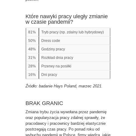
Które nawyki pracy uległy zmianie
w czasie pandemii?
81%
Tryb pracy (np. zdalny lub hybrydowy)
50%
Dress code
48%
Godziny pracy
31%
Rozkład dnia pracy
28%
Przerwy na posiłki
16%
Dni pracy
Źródło: badanie Hays Poland, marzec 2021.
BRAK GRANIC
Zmiana trybu życia wywołana przez pandemię
oraz popularyzacja pracy zdalnej sprawiły, że
pracodawcy i pracownicy bardziej elastycznie
postrzegają czas pracy. Po ponad roku od
wybuchu pandemii w Polsce, firmy wiedzą, jakie