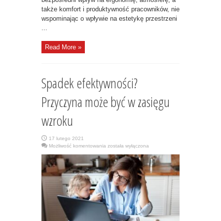
także komfort i produktywność pracowników, nie
wspominając o wpływie na estetykę przestrzeni
...
Read More »
Spadek efektywności?
Przyczyna może być w zasięgu
wzroku
17 lutego 2021
Spadek
Możliwość komentowania
została wyłączona
efektywności?
Przyczyna
może
być
w
zasięgu
wzroku