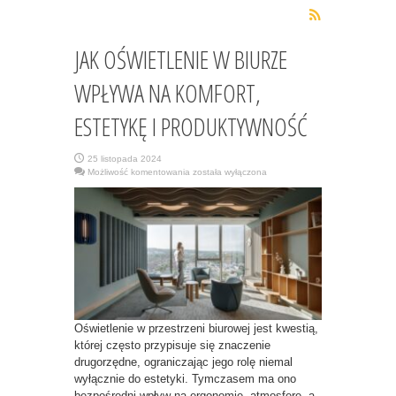
JAK OŚWIETLENIE W BIURZE
WPŁYWA NA KOMFORT,
ESTETYKĘ I PRODUKTYWNOŚĆ
25 listopada 2024
JAK
Możliwość komentowania
została wyłączona
OŚWIETLENIE
W
BIURZE
WPŁYWA
NA
KOMFORT,
ESTETYKĘ
I
PRODUKTYWNOŚĆ
Oświetlenie w przestrzeni biurowej jest kwestią,
której często przypisuje się znaczenie
drugorzędne, ograniczając jego rolę niemal
wyłącznie do estetyki. Tymczasem ma ono
bezpośredni wpływ na ergonomię, atmosferę, a