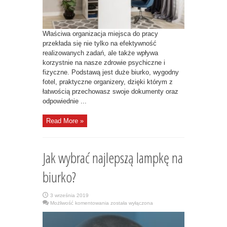
Właściwa organizacja miejsca do pracy
przekłada się nie tylko na efektywność
realizowanych zadań, ale także wpływa
korzystnie na nasze zdrowie psychiczne i
fizyczne. Podstawą jest duże biurko, wygodny
fotel, praktyczne organizery, dzięki którym z
łatwością przechowasz swoje dokumenty oraz
odpowiednie ...
Read More »
Jak wybrać najlepszą lampkę na
biurko?
3 września 2019
Jak
Możliwość komentowania
została wyłączona
wybrać
najlepszą
lampkę
na