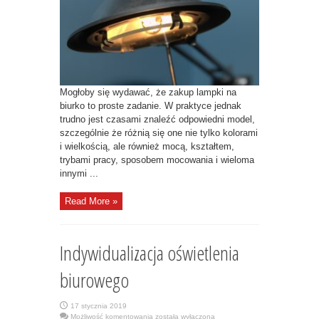
biurko?
Mogłoby się wydawać, że zakup lampki na
biurko to proste zadanie. W praktyce jednak
trudno jest czasami znaleźć odpowiedni model,
szczególnie że różnią się one nie tylko kolorami
i wielkością, ale również mocą, kształtem,
trybami pracy, sposobem mocowania i wieloma
innymi ...
Read More »
Indywidualizacja oświetlenia
biurowego
17 stycznia 2019
Indywidualizacja
Możliwość komentowania
została wyłączona