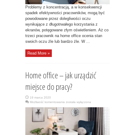
Problemy z koncentracją, a w konsekwencji
spadek efektywności pracowników, mogą być
powodowane przez dolegliwości oczu
wynikające z długotrwałego korzystania z
ekranów, potęgowane złym oświetleniem. Aż co
trzeci pracownik na home office ocenia stan
swoich oczu źle lub bardzo źle. W ...
Read More »
Home office – jak urządzić
miejsce do pracy?
19 marca 2020
Home
Możliwość komentowania
została wyłączona
office
–
jak
urządzić
miejsce
do
pracy?