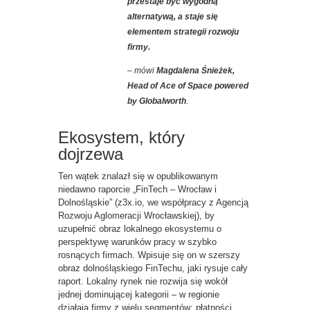
przestaje być wygodną
alternatywą, a staje się
elementem strategii rozwoju
firmy
.
– mówi
Magdalena Śnieżek,
Head of Ace of Space powered
by Globalworth
.
Ekosystem, który
dojrzewa
Ten wątek znalazł się w opublikowanym
niedawno raporcie „FinTech – Wrocław i
Dolnośląskie” (z3x.io, we współpracy z Agencją
Rozwoju Aglomeracji Wrocławskiej), by
uzupełnić obraz lokalnego ekosystemu o
perspektywę warunków pracy w szybko
rosnących firmach. Wpisuje się on w szerszy
obraz dolnośląskiego FinTechu, jaki rysuje cały
raport. Lokalny rynek nie rozwija się wokół
jednej dominującej kategorii – w regionie
działają firmy z wielu segmentów: płatności