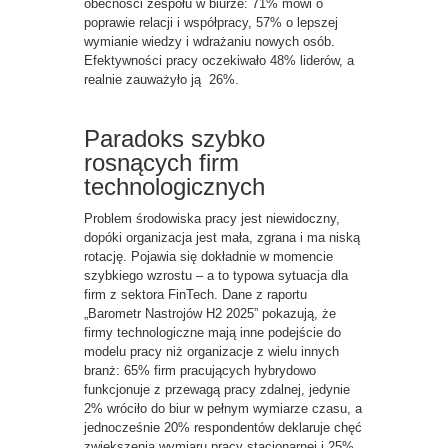
obecności zespołu w biurze: 71% mówi o
poprawie relacji i współpracy, 57% o lepszej
wymianie wiedzy i wdrażaniu nowych osób.
Efektywności pracy oczekiwało 48% liderów, a
realnie zauważyło ją 26%.
Paradoks szybko
rosnących firm
technologicznych
Problem środowiska pracy jest niewidoczny,
dopóki organizacja jest mała, zgrana i ma niską
rotację. Pojawia się dokładnie w momencie
szybkiego wzrostu – a to typowa sytuacja dla
firm z sektora FinTech. Dane z raportu
„Barometr Nastrojów H2 2025” pokazują, że
firmy technologiczne mają inne podejście do
modelu pracy niż organizacje z wielu innych
branż: 65% firm pracujących hybrydowo
funkcjonuje z przewagą pracy zdalnej, jedynie
2% wróciło do biur w pełnym wymiarze czasu, a
jednocześnie 20% respondentów deklaruje chęć
zwiększenia wymiaru pracy stacjonarnej i 25%