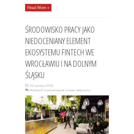
Read More »
ŚRODOWISKO PRACY JAKO
NIEDOCENIANY ELEMENT
EKOSYSTEMU FINTECH WE
WROCŁAWIU I NA DOLNYM
ŚLĄSKU
26 czerwca 2026
ŚRODOWISKO
Możliwość komentowania
została wyłączona
PRACY
JAKO
NIEDOCENIANY
ELEMENT
EKOSYSTEMU
FINTECH
WE
WROCŁAWIU
I
NA
DOLNYM
ŚLĄSKU