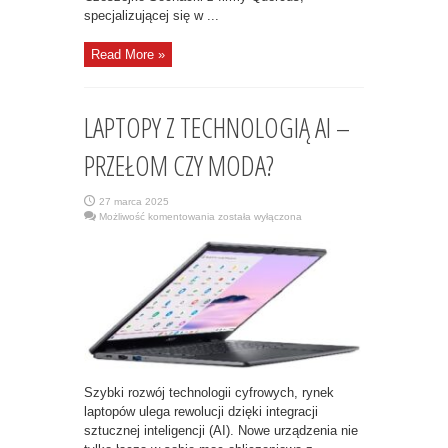
specjalizującej się w ...
Read More »
LAPTOPY Z TECHNOLOGIĄ AI –
PRZEŁOM CZY MODA?
27 marca 2025
LAPTOPY
Możliwość komentowania
została wyłączona
Z
TECHNOLOGIĄ
AI
–
PRZEŁOM
CZY
MODA?
Szybki rozwój technologii cyfrowych, rynek
laptopów ulega rewolucji dzięki integracji
sztucznej inteligencji (AI). Nowe urządzenia nie