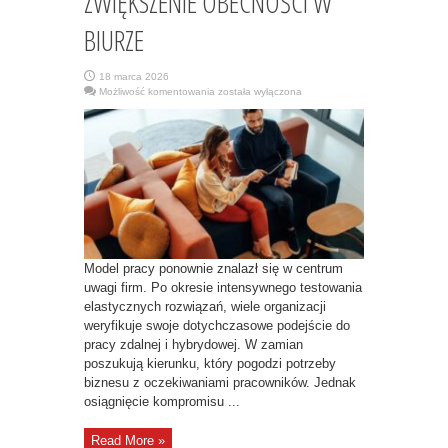
ZWIĘKSZENIE OBECNOŚCI W
BIURZE
18 marca 2026
1
Możliwość komentowania
została wyłączona
NA
5
FIRM
PLANUJE
ZMIENIĆ
OBECNY
MODEL
PRACY,
NAJCZĘŚCIEJ
POPRZEZ
ZWIĘKSZENIE
OBECNOŚCI
W
BIURZE
Model pracy ponownie znalazł się w centrum
uwagi firm. Po okresie intensywnego testowania
elastycznych rozwiązań, wiele organizacji
weryfikuje swoje dotychczasowe podejście do
pracy zdalnej i hybrydowej. W zamian
poszukują kierunku, który pogodzi potrzeby
biznesu z oczekiwaniami pracowników. Jednak
osiągnięcie kompromisu ...
Read More »