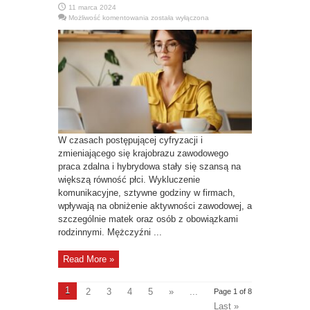
11 marca 2024
Zjawisko
Możliwość komentowania
została wyłączona
zdalnego
feminizmu
–
nowy
wymiar
równości
w
świecie
pracy?
W czasach postępującej cyfryzacji i
zmieniającego się krajobrazu zawodowego
praca zdalna i hybrydowa stały się szansą na
większą równość płci. Wykluczenie
komunikacyjne, sztywne godziny w firmach,
wpływają na obniżenie aktywności zawodowej, a
szczególnie matek oraz osób z obowiązkami
rodzinnymi. Mężczyźni ...
Read More »
1
2
3
4
5
»
...
Page 1 of 8
Last »