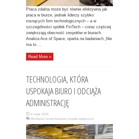
Praca zdalna może być równie efektywna jak
praca w biurze, jednak liderzy szybko
rosnących firm technologicznych – a w
szczególności spółek FinTech – coraz częściej
zwiększają obecność zespołów w biurach.
Analiza Ace of Space, oparta na badaniach „Nie
ma to ...
Read More »
TECHNOLOGIA, KTÓRA
USPOKAJA BIURO I ODCIĄŻA
ADMINISTRACJĘ
6 maja 2026
TECHNOLOGIA,
Możliwość komentowania
została wyłączona
KTÓRA
USPOKAJA
BIURO
I
ODCIĄŻA
ADMINISTRACJĘ