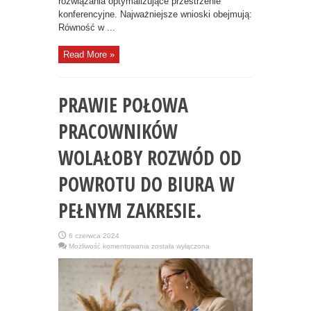
rozwiązania optymalizujące przestrzenie
konferencyjne. Najważniejsze wnioski obejmują:
Równość w ...
Read More »
PRAWIE POŁOWA
PRACOWNIKÓW
WOLAŁOBY ROZWÓD OD
POWROTU DO BIURA W
PEŁNYM ZAKRESIE.
6 czerwca 2024
PRAWIE
Możliwość komentowania
została wyłączona
POŁOWA
PRACOWNIKÓW
WOLAŁOBY
ROZWÓD
OD
POWROTU
DO
BIURA