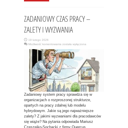
ZADANIOWY CZAS PRACY –
ZALETY I WYZWANIA
19 lutego 2026
ZADANIOWY
Możliwość komentowania
została wyłączona
CZAS
PRACY
–
ZALETY
I
WYZWANIA
Zadaniowy system pracy sprawdza się w
organizacjach o rozproszonej strukturze,
opartych na pracy zdalnej lub modelu
hybrydowym. Jakie są jego najważniejsze
zalety? Z jakimi wyzwaniami dla pracodawców
się wiąże? Na pytania odpowiada Mariusz
Czeszejko-Sochacki z firmy Quercus,