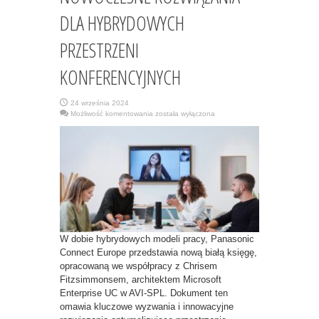
DLA HYBRYDOWYCH
PRZESTRZENI
KONFERENCYJNYCH
24 września 2024
NOWOCZESNE
Możliwość komentowania
została wyłączona
ROZWIĄZANIA
DLA
HYBRYDOWYCH
PRZESTRZENI
KONFERENCYJNYCH
W dobie hybrydowych modeli pracy, Panasonic
Connect Europe przedstawia nową białą księgę,
opracowaną we współpracy z Chrisem
Fitzsimmonsem, architektem Microsoft
Enterprise UC w AVI-SPL. Dokument ten
omawia kluczowe wyzwania i innowacyjne