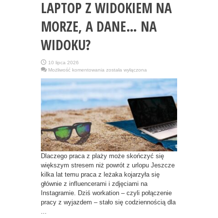
LAPTOP Z WIDOKIEM NA
MORZE, A DANE… NA
WIDOKU?
10 lipca 2026
LAPTOP
Możliwość komentowania
została wyłączona
Z
WIDOKIEM
NA
MORZE,
A
DANE…
NA
WIDOKU?
Dlaczego praca z plaży może skończyć się
większym stresem niż powrót z urlopu Jeszcze
kilka lat temu praca z leżaka kojarzyła się
głównie z influencerami i zdjęciami na
Instagramie. Dziś workation – czyli połączenie
pracy z wyjazdem – stało się codziennością dla
...