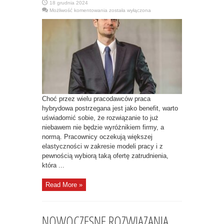
18 grudnia 2024
PODSTAWY
Możliwość komentowania
została wyłączona
PRACY
HYBRYDOWEJ:
DOBRA
ORGANIZACJA,
DOSTOSOWANE
NARZĘDZIA
I
SKUTECZNA
KOMUNIKACJA
Choć przez wielu pracodawców praca
hybrydowa postrzegana jest jako benefit, warto
uświadomić sobie, że rozwiązanie to już
niebawem nie będzie wyróżnikiem firmy, a
normą. Pracownicy oczekują większej
elastyczności w zakresie modeli pracy i z
pewnością wybiorą taką ofertę zatrudnienia,
która ...
Read More »
NOWOCZESNE ROZWIĄZANIA