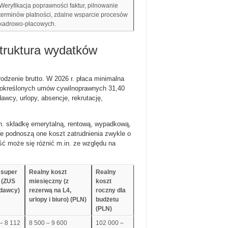
Weryfikacja poprawności faktur, pilnowanie
terminów płatności, zdalne wsparcie procesów
kadrowo-płacowych.
struktura wydatków
dzenie brutto. W 2026 r. płaca minimalna
a określonych umów cywilnoprawnych 31,40
awcy, urlopy, absencje, rekrutację,
n. składkę emerytalną, rentową, wypadkową,
e podnoszą one koszt zatrudnienia zwykle o
ć może się różnić m.in. ze względu na
 super
Realny koszt
Realny
o (ZUS
miesięczny (z
koszt
dawcy)
rezerwą na L4,
roczny dla
urlopy i biuro) (PLN)
budżetu
(PLN)
– 8 112
8 500 – 9 600
102 000 –