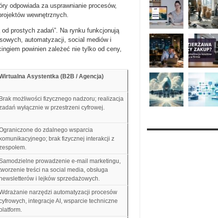
który odpowiada za usprawnianie procesów,
projektów wewnętrznych.
 od prostych zadań”. Na rynku funkcjonują
sowych, automatyzacji, social mediów i
ingiem powinien zależeć nie tylko od ceny,
Wirtualna Asystentka (B2B / Agencja)
Brak możliwości fizycznego nadzoru; realizacja
zadań wyłącznie w przestrzeni cyfrowej.
Ograniczone do zdalnego wsparcia
komunikacyjnego; brak fizycznej interakcji z
zespołem.
Samodzielne prowadzenie e-mail marketingu,
tworzenie treści na social media, obsługa
newsletterów i lejków sprzedażowych.
Wdrażanie narzędzi automatyzacji procesów
cyfrowych, integracje AI, wsparcie techniczne
platform.