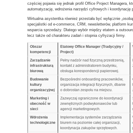
częściej pojawia się jednak profil Office Project Managera, 
automatyzację, wdrożenia narzędzi cyfrowych i koordynację 
Wirtualna asystentka również przestała być wyłącznie „osobą
specjalistki od e-commerce, CRM, newsletterów, platform kur
wsparcia sprzedaży. Dlatego wybór między etatem a outsourc
lecz także od charakteru zadań i stopnia cyfryzacji firmy.
Obszar
Etatowy Office Manager (Tradycyjny /
kompetencji
Project)
Zarządzanie
Pełny nadzór nad fizyczną przestrzenią,
infrastrukturą
kontakt z administratorem budynku,
biurową
obsługa korespondencji papierowej.
Budowanie
Bezpośredni onboarding pracowników,
kultury
organizacja integracji fizycznych, dbanie
organizacyjnej
o dobrostan zespołu na miejscu.
Marketing i
Zazwyczaj ograniczone do koordynacji
obecność w
zewnętrznych podwykonawców lub
sieci
agencji marketingowych.
Wdrożenia
Implementacja systemów zarządzania
technologiczne
biurem na poziomie całej organizacji,
koordynacja zakupów sprzętowych.