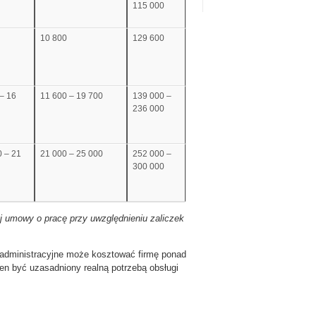
115 000
10 800
129 600
– 16
11 600 – 19 700
139 000 –
236 000
0 – 21
21 000 – 25 000
252 000 –
300 000
 umowy o pracę przy uwzględnieniu zaliczek
o administracyjne może kosztować firmę ponad
en być uzasadniony realną potrzebą obsługi