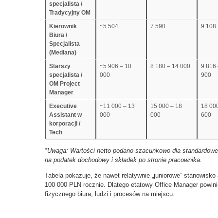
specjalista /
Tradycyjny OM
Kierownik
~5 504
7 590
9 108
Biura /
Specjalista
(Mediana)
Starszy
~5 906 – 10
8 180 – 14 000
9 816 
specjalista /
000
900
OM Project
Manager
Executive
~11 000 – 13
15 000 – 18
18 00
Assistant w
000
000
600
korporacji /
Tech
*Uwaga: Wartości netto podano szacunkowo dla standardowej
na podatek dochodowy i składek po stronie pracownika.
Tabela pokazuje, że nawet relatywnie „juniorowe” stanowisk
100 000 PLN rocznie. Dlatego etatowy Office Manager powini
fizycznego biura, ludzi i procesów na miejscu.