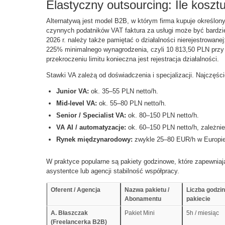
Elastyczny outsourcing: Ile koszt
Alternatywą jest model B2B, w którym firma kupuje określony
czynnych podatników VAT faktura za usługi może być bardzie
2026 r. należy także pamiętać o działalności nierejestrowanej:
225% minimalnego wynagrodzenia, czyli 10 813,50 PLN przy 
przekroczeniu limitu konieczna jest rejestracja działalności.
Stawki VA zależą od doświadczenia i specjalizacji. Najczęści
Junior VA:
ok. 35–55 PLN netto/h.
Mid-level VA:
ok. 55–80 PLN netto/h.
Senior / Specialist VA:
ok. 80–150 PLN netto/h.
VA AI / automatyzacje:
ok. 60–150 PLN netto/h, zależni
Rynek międzynarodowy:
zwykle 25–80 EUR/h w Europie 
W praktyce popularne są pakiety godzinowe, które zapewniaj
asystentce lub agencji stabilność współpracy.
Oferent / Agencja
Nazwa pakietu /
Liczba godzi
Abonamentu
pakiecie
A. Błaszczak
Pakiet Mini
5h / miesiąc
(Freelancerka B2B)