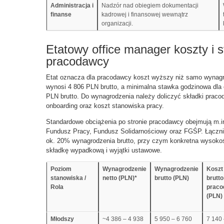
Administracja i
Nadzór nad obiegiem dokumentacji
finanse
kadrowej i finansowej wewnątrz
organizacji.
Etatowy office manager koszty i 
pracodawcy
Etat oznacza dla pracodawcy koszt wyższy niż samo wynagro
wynosi 4 806 PLN brutto, a minimalna stawka godzinowa dl
PLN brutto. Do wynagrodzenia należy doliczyć składki pracod
onboarding oraz koszt stanowiska pracy.
Standardowe obciążenia po stronie pracodawcy obejmują m.i
Fundusz Pracy, Fundusz Solidarnościowy oraz FGŚP. Łączni
ok. 20% wynagrodzenia brutto, przy czym konkretna wysokoś
składkę wypadkową i wyjątki ustawowe.
Poziom
Wynagrodzenie
Wynagrodzenie
Koszt
stanowiska /
netto (PLN)*
brutto (PLN)
brutt
Rola
praco
(PLN)
Młodszy
~4 386 – 4 938
5 950 – 6 760
7 140 