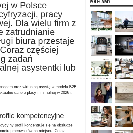
POLECAMY
wej w Polsce
yfryzacji, pracy
ej. Dla wielu firm z
 zatrudnianie
ugi biura przestaje
Coraz częściej
ing zadań
alnej asystentki lub
anagera oraz wirtualną asystę w modelu B2B.
ktualne dane o płacy minimalnej w 2026 r.
profile kompetencyjne
dycyjny profil koncentruje się na obsłudze
sparciu pracowników na miejscu. Coraz