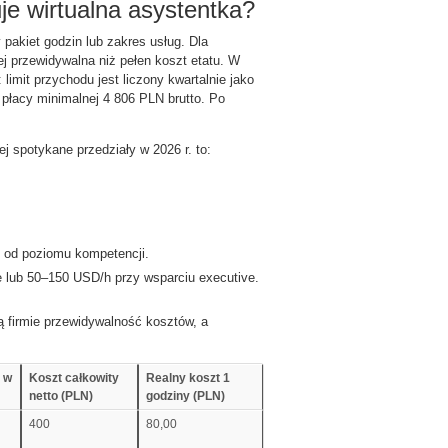
uje wirtualna asystentka?
 pakiet godzin lub zakres usług. Dla
j przewidywalna niż pełen koszt etatu. W
 limit przychodu jest liczony kwartalnie jako
płacy minimalnej 4 806 PLN brutto. Po
ej spotykane przedziały w 2026 r. to:
e od poziomu kompetencji.
lub 50–150 USD/h przy wsparciu executive.
ą firmie przewidywalność kosztów, a
n w
Koszt całkowity
Realny koszt 1
netto (PLN)
godziny (PLN)
400
80,00