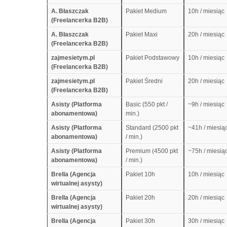
A. Błaszczak
Pakiet Medium
10h / miesiąc
(Freelancerka B2B)
A. Błaszczak
Pakiet Maxi
20h / miesiąc
(Freelancerka B2B)
zajmesietym.pl
Pakiet Podstawowy
10h / miesiąc
(Freelancerka B2B)
zajmesietym.pl
Pakiet Średni
20h / miesiąc
(Freelancerka B2B)
Asisty (Platforma
Basic (550 pkt /
~9h / miesiąc
abonamentowa)
min.)
Asisty (Platforma
Standard (2500 pkt
~41h / miesią
abonamentowa)
/ min.)
Asisty (Platforma
Premium (4500 pkt
~75h / miesią
abonamentowa)
/ min.)
Brella (Agencja
Pakiet 10h
10h / miesiąc
wirtualnej asysty)
Brella (Agencja
Pakiet 20h
20h / miesiąc
wirtualnej asysty)
Brella (Agencja
Pakiet 30h
30h / miesiąc