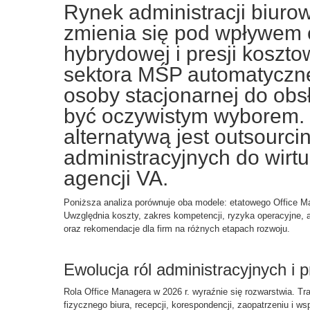
Rynek administracji biuro
zmienia się pod wpływem c
hybrydowej i presji kosztow
sektora MŚP automatyczne
osoby stacjonarnej do obsł
być oczywistym wyborem. 
alternatywą jest outsourc
administracyjnych do wirtu
agencji VA.
Poniższa analiza porównuje oba modele: etatowego Office M
Uwzględnia koszty, zakres kompetencji, ryzyka operacyjne, a
oraz rekomendacje dla firm na różnych etapach rozwoju.
Ewolucja ról administracyjnych i 
Rola Office Managera w 2026 r. wyraźnie się rozwarstwia. Tra
fizycznego biura, recepcji, korespondencji, zaopatrzeniu i w