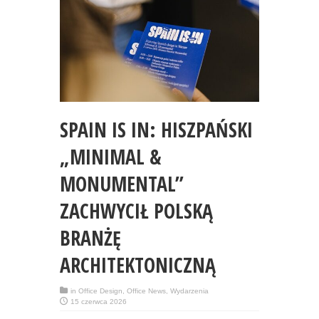
SPAIN IS IN: HISZPAŃSKI
„MINIMAL &
MONUMENTAL”
ZACHWYCIŁ POLSKĄ
BRANŻĘ
ARCHITEKTONICZNĄ
in
Office Design
,
Office News
,
Wydarzenia
15 czerwca 2026