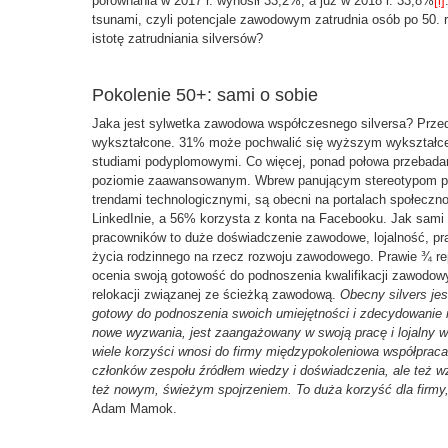
porównania w 2017 r. wynosił 33,2%, a już w 2018 r. 33,8%
[i]
tsunami, czyli potencjale zawodowym zatrudnia osób po 50. r
istotę zatrudniania silversów?
Pokolenie 50+: sami o sobie
Jaka jest sylwetka zawodowa współczesnego silversa? Prze
wykształcone. 31% może pochwalić się wyższym wykształce
studiami podyplomowymi. Co więcej, ponad połowa przebadanyc
poziomie zaawansowanym. Wbrew panującym stereotypom prze
trendami technologicznymi, są obecni na portalach społeczno
LinkedInie, a 56% korzysta z konta na Facebooku. Jak sami 
pracowników to duże doświadczenie zawodowe, lojalność, pr
życia rodzinnego na rzecz rozwoju zawodowego. Prawie ¾ re
ocenia swoją gotowość do podnoszenia kwalifikacji zawodow
relokacji związanej ze ścieżką zawodową.
Obecny silvers je
gotowy do podnoszenia swoich umiejętności i zdecydowanie n
nowe wyzwania, jest zaangażowany w swoją pracę i lojalny 
wiele korzyści wnosi do firmy międzypokoleniowa współpraca.
członków zespołu źródłem wiedzy i doświadczenia, ale też 
też nowym, świeżym spojrzeniem. To duża korzyść dla firmy
Adam Mamok.