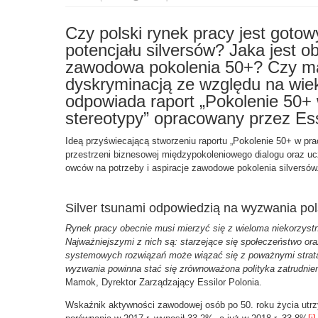
Czy polski rynek pracy jest goto
potencjału silversów? Jaka jest o
zawodowa pokolenia 50+? Czy ma
dyskryminacją ze względu na wiek
odpowiada raport „Pokolenie 50+ 
stereotypy” opracowany przez Essi
Ideą przyświecającą stworzeniu raportu „Pokolenie 50+ w prac
przestrzeni biznesowej międzypokoleniowego dialogu oraz uc
owców na potrzeby i aspiracje zawodowe pokolenia silversów
Silver tsunami odpowiedzią na wyzwania pol
Rynek pracy obecnie musi mierzyć się z wieloma niekorzyst
Najważniejszymi z nich są: starzejące się społeczeństwo ora
systemowych rozwiązań może wiązać się z poważnymi strata
wyzwania powinna stać się zrównoważona polityka zatrudnien
Mamok, Dyrektor Zarządzający Essilor Polonia.
Wskaźnik aktywności zawodowej osób po 50. roku życia utrz