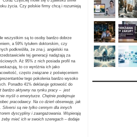
. Coraz częściej mówi się o zjawisku silver
oku życia. Czy polskie firmy chcą i rozumieją
de wszystkim są to osoby bardzo dobrze
niem, a 59% tytułem doktorskim, czy
h podkreśliła, że zna j. angielski na
dstawiciele tej generacji nadążają za
ściowych. Aż 95% z nich posiada profil na
wskazują, to co wyróżnia ich jako
acowitość, często związane z poświęceniem
prezentantów tego pokolenia bardzo wysoko
ych. Ponadto 41% deklaruje gotowość do
st bardzo aktywny na rynku pracy – jest
ie myśli o emeryturze. Chętnie podejmuje
wobec pracodawcy. Na co dzień obserwuję, jak
 Silversi są nie tylko cennym dla innych
wzorem dyscypliny i zaangażowania. Wspierają
, żeby mieć ich w swoich szeregach –
dodaje