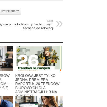
RYNEK PRACY
Next:
Sytuacja na łódzkim rynku biurowym
zachęca do relokacji
RESÓW
KRÓLOWA JEST TYLKO
A,
JEDNA. PREMIERA
OMII –
RAPORTU: „26 TRENDÓW
 SIĘ
BIUROWYCH DLA
ADMINISTRACJI I HR NA
2026 ROK”
27 lipca 2026