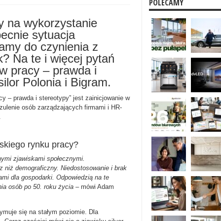
POLECAMY
wy na wykorzystanie
becnie sytuacja
my do czynienia z
? Na te i więcej pytań
w pracy – prawda i
lor Polonia i Bigram.
y – prawda i stereotypy” jest zainicjowanie w
zulenie osób zarządzających firmami i HR-
.
skiego rynku pracy?
nymi zjawiskami społecznymi.
z niż demograficzny. Niedostosowanie i brak
mi dla gospodarki. Odpowiedzią na te
ia osób po 50. roku życia
– mówi Adam
ymuje się na stałym poziomie. Dla