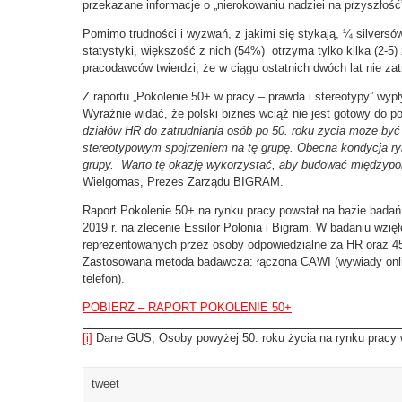
przekazane informacje o „nierokowaniu nadziei na przyszłość
Pomimo trudności i wyzwań, z jakimi się stykają, ¼ silversó
statystyki, większość z nich (54%) otrzyma tylko kilka (2-
pracodawców twierdzi, że w ciągu ostatnich dwóch lat nie zat
Z raportu „Pokolenie 50+ w pracy – prawda i stereotypy” wypł
Wyraźnie widać, że polski biznes wciąż nie jest gotowy do p
działów HR do zatrudniania osób po 50. roku życia może b
stereotypowym spojrzeniem na tę grupę. Obecna kondycja ryn
grupy. Warto tę okazję wykorzystać, aby budować międzypo
Wielgomas, Prezes Zarządu BIGRAM.
Raport Pokolenie 50+ na rynku pracy powstał na bazie badań
2019 r. na zlecenie Essilor Polonia i Bigram. W badaniu wzięł
reprezentowanych przez osoby odpowiedzialne za HR oraz 45
Zastosowana metoda badawcza: łączona CAWI (wywiady onlin
telefon).
POBIERZ – RAPORT POKOLENIE 50+
[i]
Dane GUS, Osoby powyżej 50. roku życia na rynku pracy w
tweet