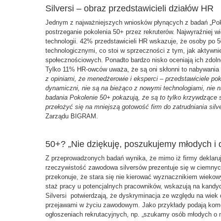
Silversi – obraz przedstawicieli działów HR
Jednym z najważniejszych wniosków płynących z badań „Poko
postrzeganie pokolenia 50+ przez rekruterów. Najwyraźniej 
technologii. 42% przedstawicieli HR wskazuje, że osoby po 5
technologicznymi, co stoi w sprzeczności z tym, jak aktywnie
społecznościowych. Ponadto bardzo nisko oceniają ich zdol
Tylko 11% HR-owców uważa, że są oni skłonni to nabywania
z opiniami, że menedżerowie i eksperci – przedstawiciele po
dynamiczni, nie są na bieżąco z nowymi technologiami, nie
badania Pokolenie 50+ pokazują, że są to tylko krzywdzące 
przełożyć się na mniejszą gotowość firm do zatrudniania sil
Zarządu BIGRAM.
50+? „Nie dziękuję, poszukujemy młodych i
Z przeprowadzonych badań wynika, że mimo iż firmy deklaru
rzeczywistość zawodowa silversów prezentuje się w ciemny
przekonuje, że stara się nie kierować wyznacznikiem wiekow
staż pracy u potencjalnych pracowników, wskazują na kandy
Silversi potwierdzają, że dyskryminacja ze względu na wiek 
przejawami w życiu zawodowym. Jako przykłady podają kome
ogłoszeniach rekrutacyjnych, np. „szukamy osób młodych o n