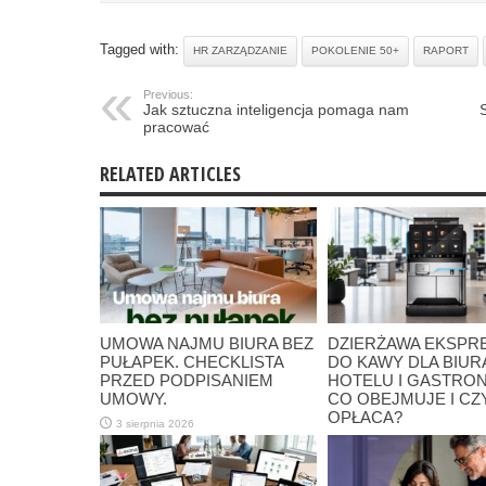
Tagged with:
HR ZARZĄDZANIE
POKOLENIE 50+
RAPORT
Previous:
Jak sztuczna inteligencja pomaga nam
pracować
RELATED ARTICLES
UMOWA NAJMU BIURA BEZ
DZIERŻAWA EKSP
PUŁAPEK. CHECKLISTA
DO KAWY DLA BIUR
PRZED PODPISANIEM
HOTELU I GASTRON
UMOWY.
CO OBEJMUJE I CZY
OPŁACA?
3 sierpnia 2026
28 lipca 2026