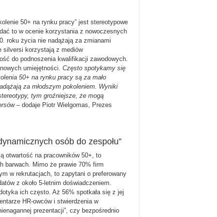
lenie 50+ na rynku pracy” jest stereotypowe
widać to w ocenie korzystania z nowoczesnych
0. roku życia nie nadążają za zmianami
 silversi korzystają z mediów
ność do podnoszenia kwalifikacji zawodowych.
 nowych umiejętności.
Często spotykamy się
kolenia 50+ na rynku pracy są za mało
 nadążają za młodszym pokoleniem. Wyniki
stereotypy, tym groźniejsze, że mogą
versów
– dodaje Piotr Wielgomas, Prezes
 dynamicznych osób do zespołu”
ją otwartość na pracowników 50+, to
ch barwach. Mimo że prawie 70% firm
ym w rekrutacjach, to zapytani o preferowany
datów z około 5-letnim doświadczeniem.
dotyka ich często. Aż 56% spotkała się z jej
ntarze HR-owców i stwierdzenia w
ienagannej prezentacji”, czy bezpośrednio