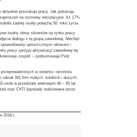
”.
w aktywnie poszukuje pracy. Jak pokazują
5) zaproszeń na rozmowy rekrutacyjne. Aż 17%
rudniła żadnej osoby powyżej 50. roku życia.
ywa trudny obraz silversów na rynku pracy.
odjęcia dialogu z tą grupą zawodową.
Niechęć
yć spowodowany uproszczonym obrazem i
ku pracy sprzyja aktywizacji zawodowej tej
koleniowy zespół.
– podsumowuje Piotr
 przeprowadzonych w sierpniu i wrześniu
o udział 301 firm małych, średnich i dużych,
5 osób w przedziale wiekowym 46 – 65 lat.
e) oraz CATI (wywiady realizowane przez
 2018 r.