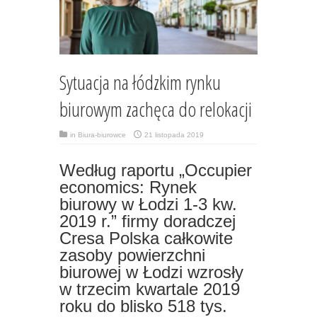
Sytuacja na łódzkim rynku
biurowym zachęca do relokacji
in
Biura-biurowce
21 listopada 2019
Według raportu „Occupier
economics: Rynek
biurowy w Łodzi 1-3 kw.
2019 r.” firmy doradczej
Cresa Polska całkowite
zasoby powierzchni
biurowej w Łodzi wzrosły
w trzecim kwartale 2019
roku do blisko 518 tys.