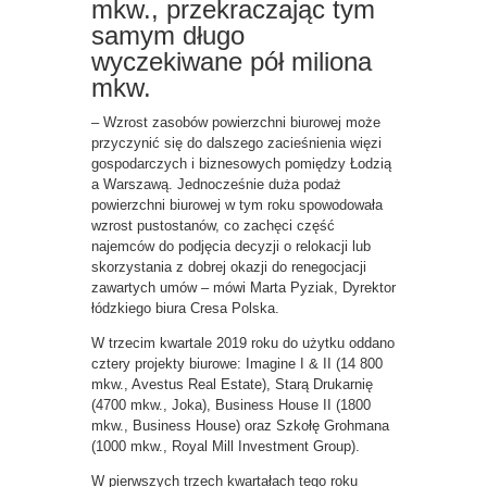
mkw., przekraczając tym
samym długo
wyczekiwane pół miliona
mkw.
– Wzrost zasobów powierzchni biurowej może
przyczynić się do dalszego zacieśnienia więzi
gospodarczych i biznesowych pomiędzy Łodzią
a Warszawą. Jednocześnie duża podaż
powierzchni biurowej w tym roku spowodowała
wzrost pustostanów, co zachęci część
najemców do podjęcia decyzji o relokacji lub
skorzystania z dobrej okazji do renegocjacji
zawartych umów – mówi Marta Pyziak, Dyrektor
łódzkiego biura Cresa Polska.
W trzecim kwartale 2019 roku do użytku oddano
cztery projekty biurowe: Imagine I & II (14 800
mkw., Avestus Real Estate), Starą Drukarnię
(4700 mkw., Joka), Business House II (1800
mkw., Business House) oraz Szkołę Grohmana
(1000 mkw., Royal Mill Investment Group).
W pierwszych trzech kwartałach tego roku