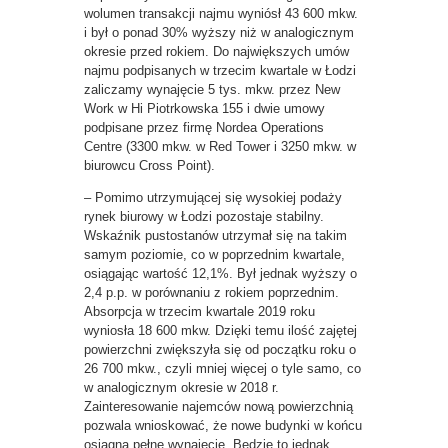
wolumen transakcji najmu wyniósł 43 600 mkw.
i był o ponad 30% wyższy niż w analogicznym
okresie przed rokiem. Do największych umów
najmu podpisanych w trzecim kwartale w Łodzi
zaliczamy wynajęcie 5 tys. mkw. przez New
Work w Hi Piotrkowska 155 i dwie umowy
podpisane przez firmę Nordea Operations
Centre (3300 mkw. w Red Tower i 3250 mkw. w
biurowcu Cross Point).
– Pomimo utrzymującej się wysokiej podaży
rynek biurowy w Łodzi pozostaje stabilny.
Wskaźnik pustostanów utrzymał się na takim
samym poziomie, co w poprzednim kwartale,
osiągając wartość 12,1%. Był jednak wyższy o
2,4 p.p. w porównaniu z rokiem poprzednim.
Absorpcja w trzecim kwartale 2019 roku
wyniosła 18 600 mkw. Dzięki temu ilość zajętej
powierzchni zwiększyła się od początku roku o
26 700 mkw., czyli mniej więcej o tyle samo, co
w analogicznym okresie w 2018 r.
Zainteresowanie najemców nową powierzchnią
pozwala wnioskować, że nowe budynki w końcu
osiągną pełne wynajęcie, Będzie to jednak