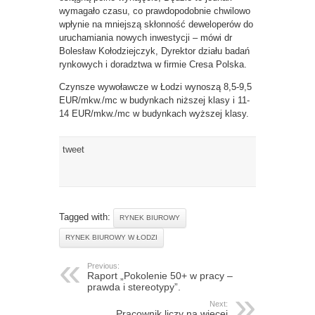
wymagało czasu, co prawdopodobnie chwilowo
wpłynie na mniejszą skłonność deweloperów do
uruchamiania nowych inwestycji – mówi dr
Bolesław Kołodziejczyk, Dyrektor działu badań
rynkowych i doradztwa w firmie Cresa Polska.
Czynsze wywoławcze w Łodzi wynoszą 8,5-9,5
EUR/mkw./mc w budynkach niższej klasy i 11-
14 EUR/mkw./mc w budynkach wyższej klasy.
tweet
Tagged with:
RYNEK BIUROWY
RYNEK BIUROWY W ŁODZI
Previous:
Raport „Pokolenie 50+ w pracy –
prawda i stereotypy”.
Next:
Pracownik liczy na więcej