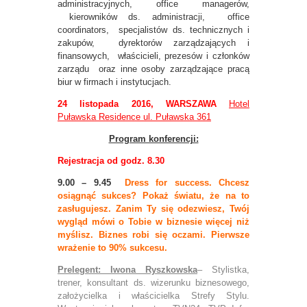
administracyjnych, office managerów,
kierowników ds. administracji, office
coordinators, specjalistów ds. technicznych i
zakupów, dyrektorów zarządzających i
finansowych, właścicieli, prezesów i członków
zarządu oraz inne osoby zarządzające pracą
biur w firmach i instytucjach.
24 listopada 2016, WARSZAWA
Hotel
Puławska Residence ul. Puławska 361
Program konferencji:
Rejestracja od godz. 8.30
9.00 – 9.45
Dress for success. Chcesz
osiągnąć sukces? Pokaż światu, że na to
zasługujesz. Zanim Ty się odezwiesz, Twój
wygląd mówi o Tobie w biznesie więcej niż
myślisz. Biznes robi się oczami. Pierwsze
wrażenie to 90% sukcesu.
Prelegent: Iwona Ryszkowska
– Stylistka,
trener, konsultant ds. wizerunku biznesowego,
założycielka i właścicielka Strefy Stylu.