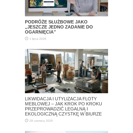
PODRÓŻE SŁUŻBOWE JAKO
„JESZCZE JEDNO ZADANIE DO
OGARNIĘCIA”
1 lipca 2026
LIKWIDACJA I UTYLIZACJA FLOTY
MEBLOWEJ – JAK KROK PO KROKU
PRZEPROWADZIĆ LEGALNĄ I
EKOLOGICZNĄ CZYSTKĘ W BIURZE
29 czerwca 2026