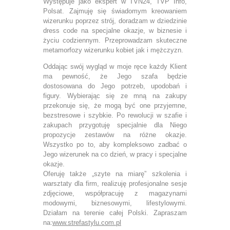
Występuje jako ekspert w TVN24, TVP Info,
Polsat. Zajmuję się świadomym kreowaniem
wizerunku poprzez strój, doradzam w dziedzinie
dress code na specjalne okazje, w biznesie i
życiu codziennym. Przeprowadzam skuteczne
metamorfozy wizerunku kobiet jak i mężczyzn.
Oddając swój wygląd w moje ręce każdy Klient
ma pewność, że Jego szafa będzie
dostosowana do Jego potrzeb, upodobań i
figury. Wybierając się ze mną na zakupy
przekonuje się, że mogą być one przyjemne,
bezstresowe i szybkie. Po rewolucji w szafie i
zakupach przygotuję specjalnie dla Niego
propozycje zestawów na różne okazje.
Wszystko po to, aby kompleksowo zadbać o
Jego wizerunek na co dzień, w pracy i specjalne
okazje.
Oferuję także „szyte na miarę” szkolenia i
warsztaty dla firm, realizuję profesjonalne sesje
zdjęciowe, współpracuję z magazynami
modowymi, biznesowymi, lifestylowymi.
Działam na terenie całej Polski. Zapraszam
na:
www.strefastylu.com.pl