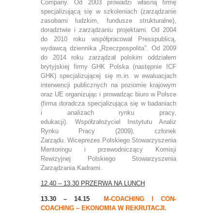
Company.
Od 2003 prowadzi własną firmę
specjalizującą się w szkoleniach (zarządzanie
zasobami ludzkim, fundusze strukturalne),
doradztwie i zarządzaniu projektami. Od 2004
do 2010 roku współpracował Presspublicą,
wydawcą dziennika „Rzeczpospolita”.
Od 2009
do 2014 roku zarządzał polskim oddziałem
brytyjskiej firmy GHK Polska (następnie ICF
GHK) specjalizującej się m.in. w ewaluacjach
interwencji publicznych na poziomie krajowym
oraz UE organizując i prowadząc biuro w Polsce
(firma doradcza specjalizująca się w badaniach
i analizach rynku pracy,
edukacji).
Współzałożyciel Instytutu Analiz
Rynku Pracy (2009), członek
Zarządu.
Wiceprezes Polskiego Stowarzyszenia
Mentoringu i przewodniczący Komisji
Rewizyjnej Polskiego Stowarzyszenia
Zarządzania Kadrami.
12.40 – 13.30 PRZERWA NA LUNCH
13.30 – 14.15
M-COACHING I CON-
COACHING – EKONOMIA W REKRUTACJI.