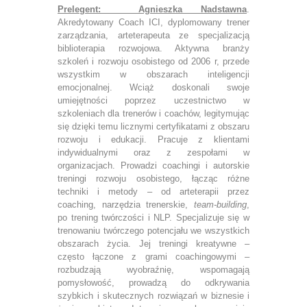
Prelegent: Agnieszka Nadstawna
.
Akredytowany Coach ICI, dyplomowany trener
zarządzania, arteterapeuta ze specjalizacją
biblioterapia rozwojowa. Aktywna branży
szkoleń i rozwoju osobistego od 2006 r, przede
wszystkim w obszarach inteligencji
emocjonalnej. Wciąż doskonali swoje
umiejętności poprzez uczestnictwo w
szkoleniach dla trenerów i coachów, legitymując
się dzięki temu licznymi certyfikatami z obszaru
rozwoju i edukacji. Pracuje z klientami
indywidualnymi oraz z zespołami w
organizacjach. Prowadzi coachingi i autorskie
treningi rozwoju osobistego, łącząc różne
techniki i metody – od arteterapii przez
coaching, narzędzia trenerskie,
team-building
,
po trening twórczości i NLP. Specjalizuje się w
trenowaniu twórczego potencjału we wszystkich
obszarach życia. Jej treningi kreatywne –
często łączone z grami coachingowymi –
rozbudzają wyobraźnię, wspomagają
pomysłowość, prowadzą do odkrywania
szybkich i skutecznych rozwiązań w biznesie i