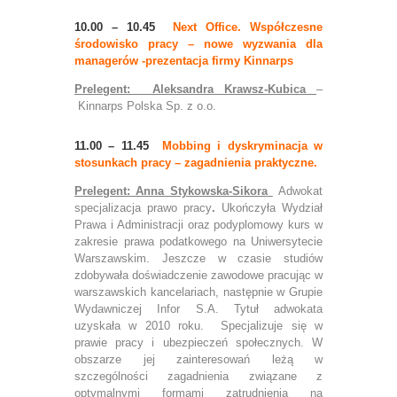
10.00 – 10.45
Next Office. Współczesne
środowisko pracy – nowe wyzwania dla
managerów -prezentacja firmy Kinnarps
Prelegent: Aleksandra Krawsz-Kubica
–
Kinnarps Polska Sp. z o.o.
11.00 – 11.45
Mobbing i dyskryminacja w
stosunkach pracy – zagadnienia praktyczne.
Prelegent: Anna Stykowska-Sikora
Adwokat
specjalizacja prawo pracy
.
Ukończyła Wydział
Prawa i Administracji oraz podyplomowy kurs w
zakresie prawa podatkowego na Uniwersytecie
Warszawskim. Jeszcze w czasie studiów
zdobywała doświadczenie zawodowe pracując w
warszawskich kancelariach, następnie w Grupie
Wydawniczej Infor S.A. Tytuł adwokata
uzyskała w 2010 roku. Specjalizuje się w
prawie pracy i ubezpieczeń społecznych. W
obszarze jej zainteresowań leżą w
szczególności zagadnienia związane z
optymalnymi formami zatrudnienia na