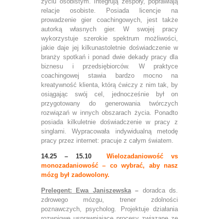
życiu osobistym. Integrują zespoły, poprawiają
relacje osobiste. Posiada licencje na
prowadzenie gier coachingowych, jest także
autorką własnych gier. W swojej pracy
wykorzystuje szerokie spektrum możliwości,
jakie daje jej kilkunastoletnie doświadczenie w
branży spotkań i ponad dwie dekady pracy dla
biznesu i przedsiębiorców. W praktyce
coachingowej stawia bardzo mocno na
kreatywność klienta, którą ćwiczy z nim tak, by
osiągając swój cel, jednocześnie był on
przygotowany do generowania twórczych
rozwiązań w innych obszarach życia. Ponadto
posiada kilkuletnie doświadczenie w pracy z
singlami. Wypracowała indywidualną metodę
pracy przez internet: pracuje z całym światem.
14.25 – 15.10
Wielozadaniowość vs
monozadaniowość – co wybrać, aby nasz
mózg był zadowolony.
Prelegent: Ewa Janiszewska
–
doradca ds.
zdrowego mózgu, trener zdolności
poznawczych, psycholog. Projektuje działania
rozwojowe usprawniające procesy związane ze