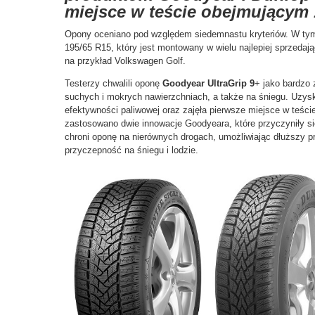
miejsce w teście obejmującym 
Opony oceniano pod względem siedemnastu kryteriów. W tym
195/65 R15, który jest montowany w wielu najlepiej sprzedaj
na przykład Volkswagen Golf.
Testerzy chwalili oponę
Goodyear UltraGrip 9
+ jako bardzo
suchych i mokrych nawierzchniach, a także na śniegu. Uzysk
efektywności paliwowej oraz zajęła pierwsze miejsce w teści
zastosowano dwie innowacje Goodyeara, które przyczyniły si
chroni oponę na nierównych drogach, umożliwiając dłuższy p
przyczepność na śniegu i lodzie.