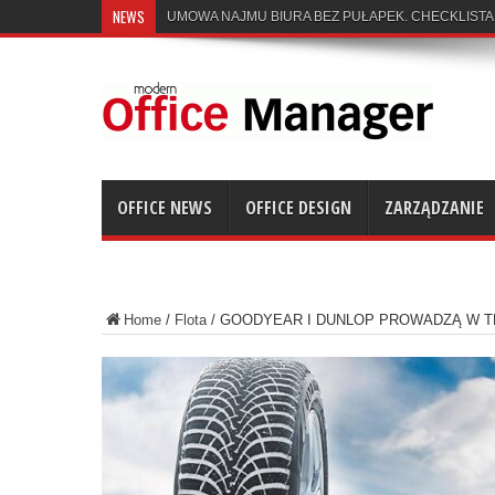
NEWS
UMOWA NAJMU BIURA BEZ PUŁAPEK. CHECKLISTA
OFFICE NEWS
OFFICE DESIGN
ZARZĄDZANIE
Home
/
Flota
/
GOODYEAR I DUNLOP PROWADZĄ W T