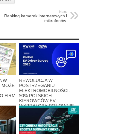
Next:
Ranking kamerek internetowych i
mikrofonów.
A W
REWOLUCJA W
M MOŻE
POSTRZEGANIU
ELEKTROMOBILNOŚCI:
O FIRM
90% POLSKICH
KIEROWCÓW EV
WYBRAŁOBY PONOWNIE
AUTO ELEKTRYCZNE!
27 kwietnia 2026