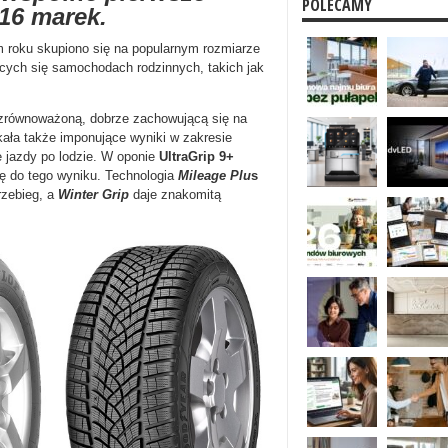
POLECAMY
16 marek.
 roku skupiono się na popularnym rozmiarze
ących się samochodach rodzinnych, takich jak
 zrównoważoną, dobrze zachowującą się na
ała także imponujące wyniki w zakresie
e jazdy po lodzie. W oponie
UltraGrip 9+
ę do tego wyniku. Technologia
Mileage Plu
s
rzebieg, a
Winter Grip
daje znakomitą