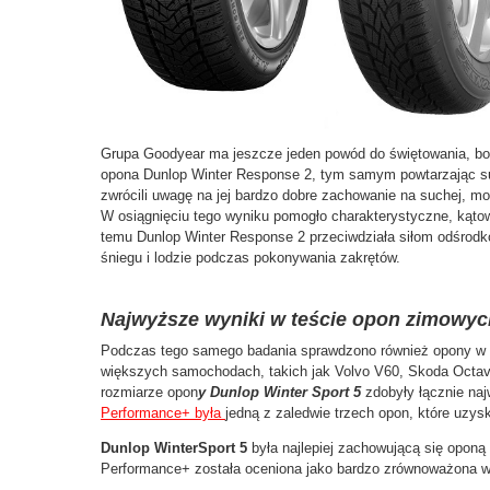
Grupa Goodyear ma jeszcze jeden powód do świętowania, b
opona Dunlop Winter Response 2, tym samym powtarzając su
zwrócili uwagę na jej bardzo dobre zachowanie na suchej, mok
W osiągnięciu tego wyniku pomogło charakterystyczne, kątow
temu Dunlop Winter Response 2 przeciwdziała siłom odśrod
śniegu i lodzie podczas pokonywania zakrętów.
Najwyższe wyniki w teście opon zimowyc
Podczas tego samego badania sprawdzono również opony w
większych samochodach, takich jak Volvo V60, Skoda Octav
rozmiarze opon
y Dunlop Winter Sport 5
zdobyły łącznie na
Performance+ była
jedną z zaledwie trzech opon, które uzys
Dunlop WinterSport 5
była najlepiej zachowującą się oponą 
Performance+ została oceniona jako bardzo zrównoważona 