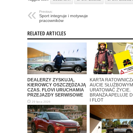
Previous:
Sport integruje i motywuje
pracowników
RELATED ARTICLES
DEALERZY ZYSKUJĄ,
KARTA RATOWNICZ
KIEROWCY OSZCZĘDZAJĄ
AUCIE SŁUŻBOWY
CZAS. FLOVI URUCHAMIA
URATOWAĆ ŻYCIE.
PRZEJAZDY SERWISOWE
BRANŻA APELUJE D
I FLOT
29 lipca 2026
10 czerwca 2026