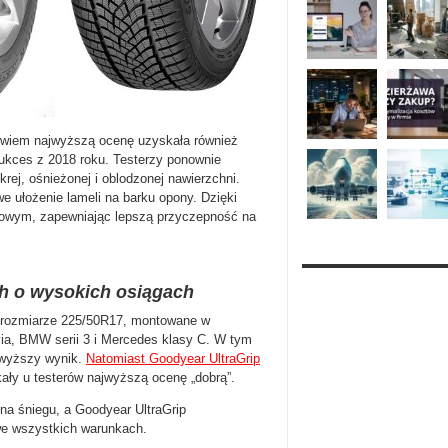
owiem najwyższą ocenę uzyskała również
kces z 2018 roku. Testerzy ponownie
rej, ośnieżonej i oblodzonej nawierzchni.
e ułożenie lameli na barku opony. Dzięki
kowym, zapewniając lepszą przyczepność na
h o wysokich osiągach
 rozmiarze 225/50R17, montowane w
ia, BMW serii 3 i Mercedes klasy C. W tym
jwyższy wynik.
Natomiast Goodyear UltraGrip
kały u testerów najwyższą ocenę „dobrą”.
na śniegu, a Goodyear UltraGrip
we wszystkich warunkach.