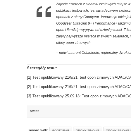
Zajęcie czterech z siedmiu czołowych miejsc w
publikacji testowych, jest świadectwem skute
oponach z oferty Goodyear. Innowacje takie ja
Goodyear UltraGrip 9+ i Performance+ utrzymuj
opon UltraGrip wygrywa od dziesięcioleci. Z ko
zajęły najwyższe miejsca w swoich sektorach, 
oferty opon zimowych.
– mówi Laurent Colantonio, regionalny dyrekto
Szczegóły testu:
[1] Test opublikowany 21/9/21: test opon zimowych ADAC
[2] Test opublikowany 21/9/21: test opon zimowych ADAC
[3] Test opublikowany 25.09.18: Test opon zimowych ADA
tweet
Tagged with:
GOODYEAR
OPONY ZIMOWE
OPONY ZIMOWE