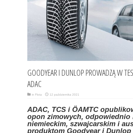
GOODYEAR I DUNLOP PROWADZĄ W TE
ADAC
in
Flota
12 października 2021
ADAC, TCS i ÖAMTC opublikow
opon zimowych, odpowiednio 
niemieckim, szwajcarskim i aus
produktom Goodyear i Dunlop