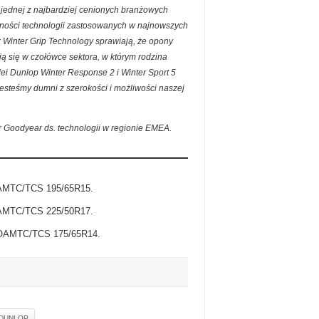
 jednej z najbardziej cenionych branżowych
czności technologii zastosowanych w najnowszych
k Winter Grip Technology sprawiają, że opony
ą się w czołówce sektora, w którym rodzina
lei Dunlop Winter Response 2 i Winter Sport 5
jesteśmy dumni z szerokości i możliwości naszej
r Goodyear ds. technologii w regionie EMEA.
/OAMTC/TCS 195/65R15.
/OAMTC/TCS 225/50R17.
C/OAMTC/TCS 175/65R14.
 DUNLOP