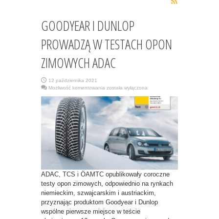
GOODYEAR I DUNLOP
PROWADZĄ W TESTACH OPON
ZIMOWYCH ADAC
12 października 2021
GOODYEAR
Możliwość komentowania
została wyłączona
I
DUNLOP
PROWADZĄ
W
TESTACH
OPON
ZIMOWYCH
ADAC
ADAC, TCS i ÖAMTC opublikowały coroczne
testy opon zimowych, odpowiednio na rynkach
niemieckim, szwajcarskim i austriackim,
przyznając produktom Goodyear i Dunlop
wspólne pierwsze miejsce w teście