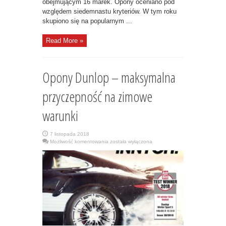
obejmującym 16 marek. Opony oceniano pod
względem siedemnastu kryteriów. W tym roku
skupiono się na popularnym ...
Read More »
Opony Dunlop – maksymalna
przyczepność na zimowe
warunki
7 listopada 2018
Opony
Możliwość komentowania
została wyłączona
Dunlop
–
maksymalna
przyczepność
na
zimowe
warunki