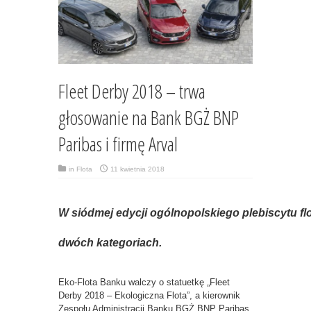
Fleet Derby 2018 – trwa
głosowanie na Bank BGŻ BNP
Paribas i firmę Arval
in
Flota
11 kwietnia 2018
W siódmej edycji ogólnopolskiego plebiscytu f
dwóch kategoriach.
Eko-Flota Banku walczy o statuetkę „Fleet
Derby 2018 – Ekologiczna Flota”, a kierownik
Zespołu Administracji Banku BGŻ BNP Paribas