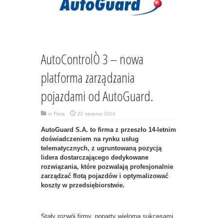
AutoControlÒ 3 – nowa
platforma zarządzania
pojazdami od AutoGuard.
in
Flota
22 sierpnia 2014
AutoGuard S.A. to firma z przeszło 14-letnim
doświadczeniem na rynku usług
telematycznych, z ugruntowaną pozycją
lidera dostarczającego dedykowane
rozwiązania, które pozwalają profesjonalnie
zarządzać flotą pojazdów i optymalizować
koszty w przedsiębiorstwie.
Stały rozwój firmy, poparty wieloma sukcesami