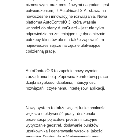
biznesowymi oraz prestiżowymi nagrodami jest
potwierdzeniem, iż AutoGuard S.A. stawia na
nowoczesne i innowacyjne rozwiązania. Nowa
platforma AutoControlÒ 3, która właśnie
wchodzi do oferty AutoGuard – jest nie tylko
odpowiedzią na zmieniające się dynamicznie
potrzeby klientów ale ma także zapewnić im
najnowocześniejsze narzędzie ułatwiające
codzienną pracę.
AutoControlÒ 3 to zupełnie nowy wymiar
zarządzania flotą. Zapewnia komfortową pracę
dzięki szybkości działania, intuicyjności
rozwiązań i czytelnemu interfejsowi aplikacji.
Nowy system to także więcej funkcjonalności i
większa efektywność pracy: doskonała
prezentacja pojazdów, proste i intuicyjne
wytyczanie geostref, dodawanie punktów
użytkownika i generowanie wysokiej jakości
raportów. Dostęp do zróżnicowanych map