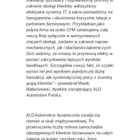
standardy sprzedaży i usprawniliśmy procesy w
zakresie obsługi klientów, wdrożyliśmy
efektywne systemy IT, a także postawiliśmy na
transparentne i obustronnie korzystne relacje z
partnerami biznesowymi. Przykładowo jako
jedyna firma na rynku CFM serwisujemy całą
naszą flotę wyłącznie w autoryzowanych
stacjach obsługi, zarówno w zakresie napraw
mechanicznych, jak i blacharsko-lakierniczych.
Dziś widzimy, że zmiany te przynoszą efekty w
postaci zdecydowanie lepszych wyników
handlowych. Szczególnie cieszy fakt, że szybki
wzrost nie jest wynikiem pojedynczej dużej
transakcji, ale systematycznej pracy z szeroką
grupą klientów”
– powiedział Marek
Małachowski, dyrektor zarządzający ALD
Automotive Polska.
ALD Automotive dynamicznie rozwija się
również w skali międzynarodowej. Po
przekroczeniu liczby miliona samochodów
udostępnionych klientom biznesowym na całym
świecie na koniec zeszłego roku, firma