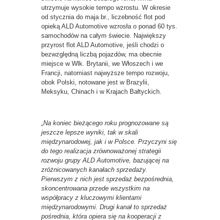
utrzymuje wysokie tempo wzrostu. W okresie
od stycznia do maja br., liczebność flot pod
opieką ALD Automotive wzrosła o ponad 60 tys.
samochodów na całym świecie. Największy
przyrost flot ALD Automotive, jeśli chodzi o
bezwzględną liczbą pojazdów, ma obecnie
miejsce w Wlk. Brytanii, we Włoszech i we
Francji, natomiast najwyższe tempo rozwoju,
obok Polski, notowane jest w Brazylii,
Meksyku, Chinach i w Krajach Bałtyckich.
„Na koniec bieżącego roku prognozowane są
jeszcze lepsze wyniki, tak w skali
międzynarodowej, jak i w Polsce. Przyczyni się
do tego realizacja zrównoważonej strategii
rozwoju grupy ALD Automotive, bazującej na
zróżnicowanych kanałach sprzedaży.
Pierwszym z nich jest sprzedaż bezpośrednia,
skoncentrowana przede wszystkim na
współpracy z kluczowymi klientami
międzynarodowymi. Drugi kanał to sprzedaż
pośrednia, która opiera się na kooperacji z