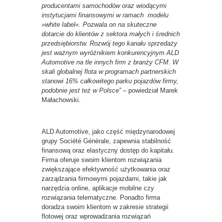
producentami samochodów oraz wiodącymi
instytucjami finansowymi w ramach modelu
»white label«. Pozwala on na skuteczne
dotarcie do klientów z sektora małych i średnich
przedsiębiorstw. Rozwój tego kanału sprzedaży
jest ważnym wyróżnikiem konkurencyjnym ALD
Automotive na tle innych firm z branży CFM. W
skali globalnej flota w programach partnerskich
stanowi 16% całkowitego parku pojazdów firmy,
podobnie jest też w Polsce” –
powiedział Marek
Małachowski.
ALD Automotive, jako część międzynarodowej
grupy Société Générale, zapewnia stabilność
finansową oraz elastyczny dostęp do kapitału.
Firma oferuje swoim klientom rozwiązania
zwiększające efektywność użytkowania oraz
zarządzania firmowymi pojazdami, takie jak
narzędzia online, aplikacje mobilne czy
rozwiązania telematyczne. Ponadto firma
doradza swoim klientom w zakresie strategii
flotowej oraz wprowadzania rozwiązań