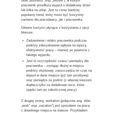
słów „business” oraz „leisure”), w którym
pracownik przedłuża wyjazd o dodatkowy dzień
lub kilka na urlop. Jest to coraz bardziej
popularny trend, który może być korzystny
zarówno dla pracodawcy, jak i pracownika.
Główne korzyści płynące z korzystania z opcji
bleisure:
Zadowolenie i relaks pracownika podczas
podróży zdecydowanie wpływa na lepszą
efektywność pracy – również po powrocie z
takiego wyjazdu;
Jest to oszczędność czasu i pieniędzy dla
pracownika – zostając dłużej w miejscu
podróży służbowej, zaoszczędza on czas na
dojazd w dane miejsce (już tam przebywa)
oraz pieniądze za podróż (z własnej kieszeni
dopłaca tylko za dodatkowe noce, które
spędzi tam po zakończonej pracy).
Z drugiej strony, workation (połącznie ang. słów
„work” oraz „vacation”) jest sposobem na pracę
z dowolnego miejsca na świecie. Przykładem