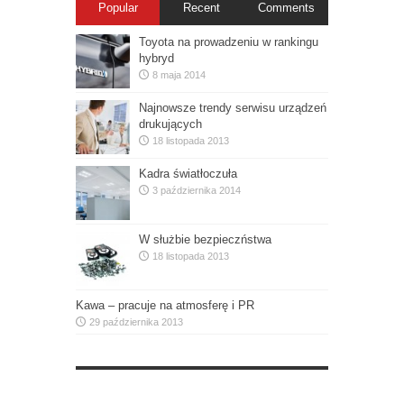
Popular
Recent
Comments
Toyota na prowadzeniu w rankingu
hybryd
8 maja 2014
Najnowsze trendy serwisu urządzeń
drukujących
18 listopada 2013
Kadra światłoczuła
3 października 2014
W służbie bezpieczństwa
18 listopada 2013
Kawa – pracuje na atmosferę i PR
29 października 2013