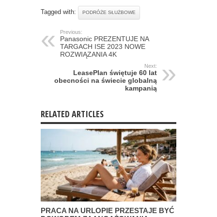
Tagged with:
PODRÓŻE SŁUŻBOWE
Previous:
Panasonic PREZENTUJE NA
TARGACH ISE 2023 NOWE
ROZWIĄZANIA 4K
Next:
LeasePlan świętuje 60 lat
obecności na świecie globalną
kampanią
RELATED ARTICLES
PRACA NA URLOPIE PRZESTAJE BYĆ