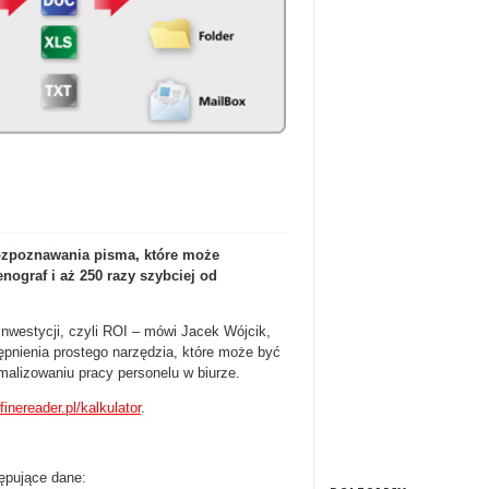
ozpoznawania pisma, które może
enograf i aż 250 razy szybciej od
inwestycji, czyli ROI – mówi Jacek Wójcik,
ępnienia prostego narzędzia, które może być
alizowaniu pracy personelu w biurze.
finereader.pl/kalkulator
.
tępujące dane: