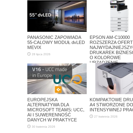
PANASONIC ZAPOWIADA
EPSON AM-C10000
55-CALOWY MODUŁ dvLED
ROZSZERZA OFERT
MEVIX
NAJWYDAJNIEJSZ
DRUKAREK BIZNE
28 lipca 2026
O KOLOROWE
URZĄDZENIE
ATRAMENTOWE A3
22 maja 2026
EUROPEJSKA
KOMPAKTOWE DRU
ALTERNATYWA DLA
A4 STWORZONE D
MICROSOFT TEAMS: UCC,
INTENSYWNEJ PRA
AI I SUWERENNOŚĆ
27 kwietnia 2026
DANYCH W PRAKTYCE
30 kwietnia 2026