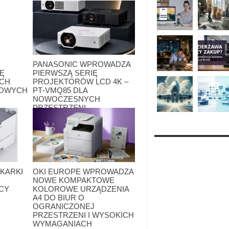
PANASONIC WPROWADZA
Ę
PIERWSZĄ SERIĘ
YCH
PROJEKTORÓW LCD 4K –
SOWYCH
PT‑VMQ85 DLA
NOWOCZESNYCH
PRZESTRZENI
BIZNESOWYCH
12 maja 2026
KARKI
OKI EUROPE WPROWADZA
O
NOWE KOMPAKTOWE
CY
KOLOROWE URZĄDZENIA
A4 DO BIUR O
OGRANICZONEJ
PRZESTRZENI I WYSOKICH
WYMAGANIACH