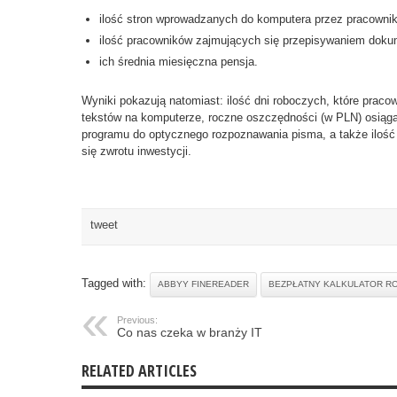
ilość stron wprowadzanych do komputera przez pracownik
ilość pracowników zajmujących się przepisywaniem doku
ich średnia miesięczna pensja.
Wyniki pokazują natomiast: ilość dni roboczych, które praco
tekstów na komputerze, roczne oszczędności (w PLN) osiągan
programu do optycznego rozpoznawania pisma, a także iloś
się zwrotu inwestycji.
tweet
Tagged with:
ABBYY FINEREADER
BEZPŁATNY KALKULATOR RO
Previous:
Co nas czeka w branży IT
RELATED ARTICLES