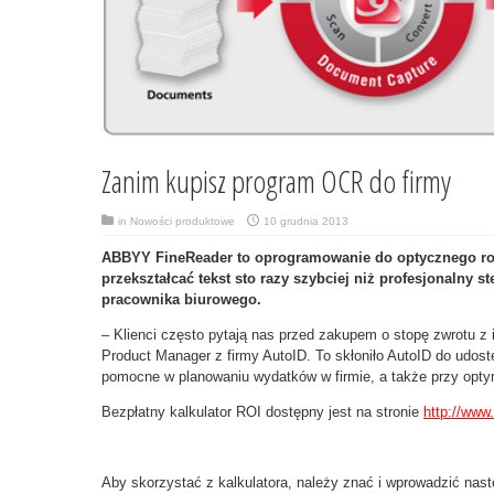
Zanim kupisz program OCR do firmy
in
Nowości produktowe
10 grudnia 2013
ABBYY FineReader to oprogramowanie do optycznego r
przekształcać tekst sto razy szybciej niż profesjonalny st
pracownika biurowego.
– Klienci często pytają nas przed zakupem o stopę zwrotu z 
Product Manager z firmy AutoID. To skłoniło AutoID do udost
pomocne w planowaniu wydatków w firmie, a także przy optym
Bezpłatny kalkulator ROI dostępny jest na stronie
http://www.
Aby skorzystać z kalkulatora, należy znać i wprowadzić nas