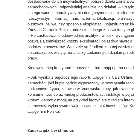
dostosowane do ich indywidualnych potrzeb dzięki zainstal
samochodowych i odpowiedniej analizie ich działań.
– Urządz
zintegrowane z interaktywnymi i dostępnymi online platforma
rzeczywistym informacji m.in. na temat lokalizacji, toru i szy
o zużyciu paliwa, czy sposobie eksploatacji pojazdu przez ki
Zarządu Cartrack Polska, oddziału jednego z największych 
– Po zastosowaniu odpowiedniej analityki, wnioski wyciągan
pozwalają zmniejszać koszty eksploatacji pojazdów nawet o
podróży pracowników. Wreszcie są źródłem istotnej wiedzy dl
sprzedaży, pozwalając na analizę codziennych działań przedsta
pracy.
Kierowcy chcą korzystać z narzędzi, które mają np. na urzą
– Jak wynika z tegorocznego raportu Capgemini Cars Online, 
samochód, jaki kupią będzie wyposażony w rozwiązania tech
codziennym życiu, zarówno w środowisku pracy, jak i w do
konsumentów, coraz więcej producentów aut instaluje w pojaz
którym kierowcy mogą na przykład łączyć się z radiem inte
ale również wykonywać swoje obowiązki służbowe – mówi Ka
Capgemini Polska.
Zaoszczędzić w chmurze