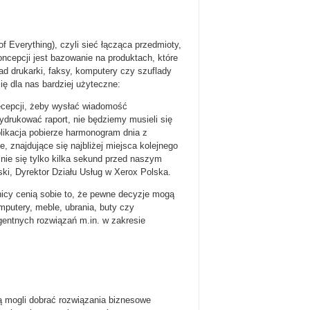
f Everything), czyli sieć łącząca przedmioty,
koncepcji jest bazowanie na produktach, które
d drukarki, faksy, komputery czy szuflady
ię dla nas bardziej użyteczne:
ecepcji, żeby wysłać wiadomość
ydrukować raport, nie będziemy musieli się
likacja pobierze harmonogram dnia z
, znajdujące się najbliżej miejsca kolejnego
znie się tylko kilka sekund przed naszym
ki, Dyrektor Działu Usług w Xerox Polska.
nicy cenią sobie to, że pewne decyzje mogą
putery, meble, ubrania, buty czy
gentnych rozwiązań m.in. w zakresie
ą mogli dobrać rozwiązania biznesowe