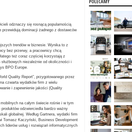
POLECAMY
icieli odznaczy się rosnącą popularnością
ie przewidują dominacji żadnego z dostawców
ejszych trendów w biznesie. Wynika to z
awcy bez przerwy, a pracownicy chcą
atego też coraz częściej korzystają z
 służbowych niezależnie od okoliczności i
osys BPO Europe.
 „World Quality Report”, przygotowanego przez
na czwarta wydatków firm z wielu
wanie i zapewnienie jakości (Quality
 mobilnych na całym świecie rośnie i w tym
u produktów odzwierciedla bardzo ważny
kali globalnej. Według Gartnera, wydatki firm
i Tomasz Kaczyński, Business Development
ch liderów usług i rozwiązań informatycznych