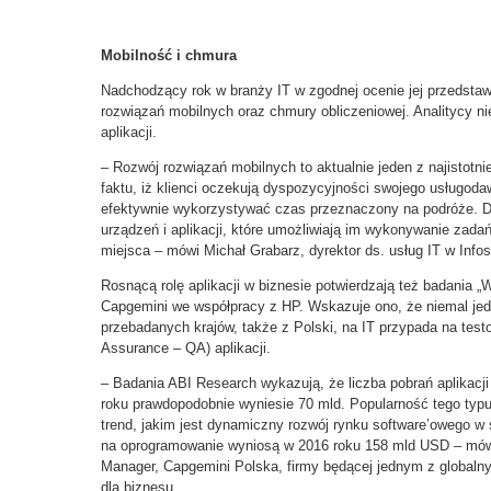
Mobilność i chmura
Nadchodzący rok w branży IT w zgodnej ocenie jej przedstaw
rozwiązań mobilnych oraz chmury obliczeniowej. Analitycy n
aplikacji.
– Rozwój rozwiązań mobilnych to aktualnie jeden z najistotni
faktu, iż klienci oczekują dyspozycyjności swojego usługod
efektywnie wykorzystywać czas przeznaczony na podróże. Dl
urządzeń i aplikacji, które umożliwiają im wykonywanie zadań
miejsca
–
mówi Michał Grabarz, dyrektor ds. usług IT w Inf
­­­­Rosnącą rolę aplikacji w biznesie potwierdzają też badania
Capgemini we współpracy z HP. Wskazuje ono, że niemal jed
przebadanych krajów, także z Polski, na IT przypada na testo
Assurance – QA) aplikacji.
– Badania ABI Research wykazują, że liczba pobrań aplikacji
roku prawdopodobnie wyniesie 70 mld. Popularność tego typ
trend, jakim jest dynamiczny rozwój rynku software’owego w s
na oprogramowanie wyniosą w 2016 roku 158 mld USD
–
mów
Manager, Capgemini Polska, firmy będącej jednym z globalny
dla biznesu
.