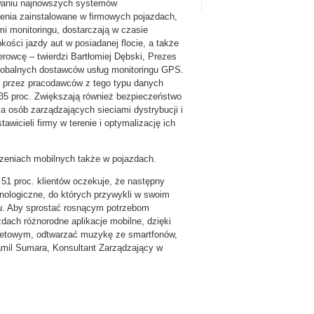
owaniu najnowszych systemów
enia zainstalowane w firmowych pojazdach,
mi monitoringu, dostarczają w czasie
bkości jazdy aut w posiadanej flocie, a także
erowcę – twierdzi Bartłomiej Dębski, Prezes
globalnych dostawców usług monitoringu GPS.
e przez pracodawców z tego typu danych
 35 proc. Zwiększają również bezpieczeństwo
a osób zarządzających sieciami dystrybucji i
wicieli firmy w terenie i optymalizację ich
dzeniach mobilnych także w pojazdach.
51 proc. klientów oczekuje, że następny
nologiczne, do których przywykli w swoim
mu. Aby sprostać rosnącym potrzebom
dach różnorodne aplikacje mobilne, dzięki
rnetowym, odtwarzać muzykę ze smartfonów,
mil Sumara, Konsultant Zarządzający w