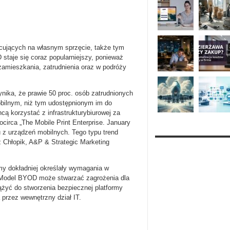
racujących na własnym sprzęcie, także tym
staje się coraz popularniejszy, ponieważ
zamieszkania, zatrudnienia oraz w podróży
nika, że prawie 50 proc. osób zatrudnionych
bilnym, niż tym udostępnionym im do
ą korzystać z infrastrukturybiurowej za
irca „The Mobile Print Enterprise. January
 z urządzeń mobilnych. Tego typu trend
 Chłopik, A&P & Strategic Marketing
rmy dokładniej określały wymagania w
 Model BYOD może stwarzać zagrożenia dla
żyć do stworzenia bezpiecznej platformy
 przez wewnętrzny dział IT.