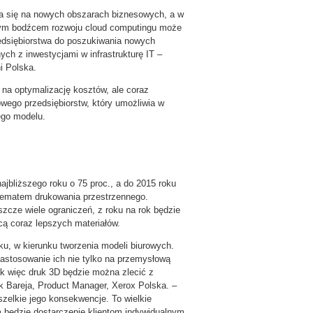
ia się na nowych obszarach biznesowych, a w
wym bodźcem rozwoju cloud computingu może
edsiębiorstwa do poszukiwania nowych
ch z inwestycjami w infrastrukturę IT
–
i Polska.
 na optymalizację kosztów, ale coraz
wego przedsiębiorstw, który umożliwia w
ego modelu.
ajbliższego roku o 75 proc., a do 2015 roku
 tematem drukowania przestrzennego.
szcze wiele ograniczeń, z roku na rok będzie
ą coraz lepszych materiałów.
ku, w kierunku tworzenia modeli biurowych.
astosowanie ich nie tylko na przemysłową
ak więc druk 3D będzie można zlecić z
k Bareja, Product Manager, Xerox Polska. –
wszelkie jego konsekwencje. To wielkie
 będzie dostarczenie klientom indywidualnym