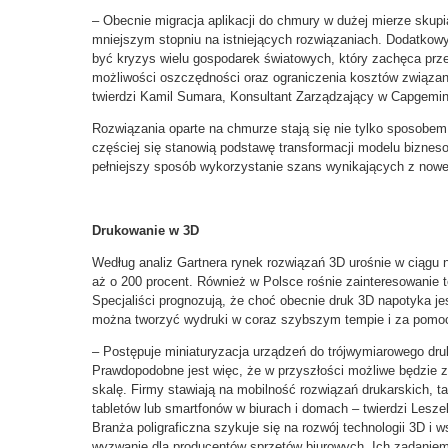
– Obecnie migracja aplikacji do chmury w dużej mierze skup
mniejszym stopniu na istniejących rozwiązaniach. Dodatko
być kryzys wielu gospodarek światowych, który zachęca prz
możliwości oszczędności oraz ograniczenia kosztów związany
twierdzi Kamil Sumara, Konsultant Zarządzający w Capgemin
Rozwiązania oparte na chmurze stają się nie tylko sposobem
częściej się stanowią podstawę transformacji modelu bizneso
pełniejszy sposób wykorzystanie szans wynikających z now
Drukowanie w 3D
Według analiz Gartnera rynek rozwiązań 3D urośnie w ciągu n
aż o 200 procent. Również w Polsce rośnie zainteresowanie
Specjaliści prognozują, że choć obecnie druk 3D napotyka je
można tworzyć wydruki w coraz szybszym tempie i za pomoc
– Postępuje miniaturyzacja urządzeń do trójwymiarowego dru
Prawdopodobne jest więc, że w przyszłości możliwe będzie z
skalę. Firmy stawiają na mobilność rozwiązań drukarskich, t
tabletów lub smartfonów w biurach i domach
–
twierdzi Lesze
Branża poligraficzna szykuje się na rozwój technologii 3D i 
wyzwanie dla producentów sprzętów biurowych. Ich zadaniem