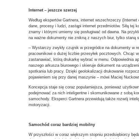
Internet – jeszcze szerzej
Według ekspertów Gartnera, internet wszechrzeczy (Internet o
dane, procesy i ludzi, zastąpi internet przedmiotów. Siłą tej 
znamy i którymi umiemy się posługiwać od dawna. Na przykła
na ważne dokumenty nie znikną z naszych biur, tylko staną s
– Wystarczy zwykły czujnik w przegródce na dokumenty w r
pracownikowi o dużej liczbie przesyłek pocztowych. Chcąc w
zastanawiać, którą drukarkę wybrać w menu. Odpowiednia ap
naszego arkusza biurowego i skieruje dokument na urządzenie
spotkania lub pracy. Dzięki geolokalizacji drukowanie rozpoc
pojawieniem się przy danej maszynie – mówi Maciej Nuckows
Koncepcja staje się coraz popularniejsza, ponieważ użytkow
podejmować za nich inteligentne i skomunikowane z sobą kom
samochody. Eksperci Gartnera przewidują także rozwój inteli
motoryzacji.
Samochód coraz bardziej mobilny
W przyszłości w coraz większym stopniu przedsiębiorcy będ