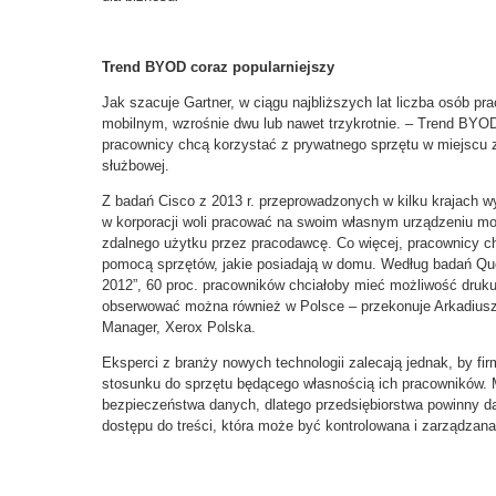
Trend BYOD coraz popularniejszy
Jak szacuje Gartner, w ciągu najbliższych lat liczba osób p
mobilnym, wzrośnie dwu lub nawet trzykrotnie. – Trend BYOD 
pracownicy chcą korzystać z prywatnego sprzętu w miejscu 
służbowej.
Z badań Cisco z 2013 r. przeprowadzonych w kilku krajach wy
w korporacji woli pracować na swoim własnym urządzeniu mo
zdalnego użytku przez pracodawcę. Co więcej, pracownicy chc
pomocą sprzętów, jakie posiadają w domu. Według badań Quoc
2012”, 60 proc. pracowników chciałoby mieć możliwość druku
obserwować można również w Polsce
–
przekonuje Arkadiusz
Manager, Xerox Polska.
Eksperci z branży nowych technologii zalecają jednak, by fi
stosunku do sprzętu będącego własnością ich pracowników.
bezpieczeństwa danych, dlatego przedsiębiorstwa powinny dą
dostępu do treści, która może być kontrolowana i zarządzana