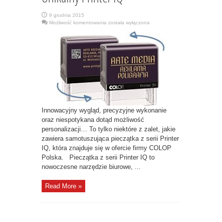
9 grudnia 2015
Unikalny
Możliwość komentowania
została wyłączona
Printer
IQ
Innowacyjny wygląd, precyzyjne wykonanie
oraz niespotykana dotąd możliwość
personalizacji… To tylko niektóre z zalet, jakie
zawiera samotuszująca pieczątka z serii Printer
IQ, która znajduje się w ofercie firmy COLOP
Polska. Pieczątka z serii Printer IQ to
nowoczesne narzędzie biurowe, ...
Read More »