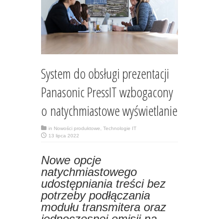
System do obsługi prezentacji
Panasonic PressIT wzbogacony
o natychmiastowe wyświetlanie
in
Nowości produktowe
,
Technologie IT
13 lipca 2022
Nowe opcje
natychmiastowego
udostępniania treści bez
potrzeby podłączania
modułu transmitera oraz
jednoczesnej emisji na