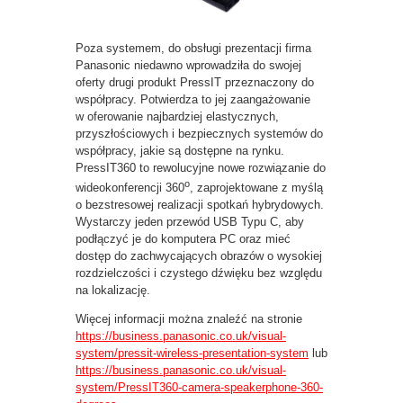
Poza systemem, do obsługi prezentacji firma
Panasonic niedawno wprowadziła do swojej
oferty drugi produkt PressIT przeznaczony do
współpracy. Potwierdza to jej zaangażowanie
w oferowanie najbardziej elastycznych,
przyszłościowych i bezpiecznych systemów do
współpracy, jakie są dostępne na rynku.
PressIT360 to rewolucyjne nowe rozwiązanie do
o
wideokonferencji 360
, zaprojektowane z myślą
o bezstresowej realizacji spotkań hybrydowych.
Wystarczy jeden przewód USB Typu C, aby
podłączyć je do komputera PC oraz mieć
dostęp do zachwycających obrazów o wysokiej
rozdzielczości i czystego dźwięku bez względu
na lokalizację.
Więcej informacji można znaleźć na stronie
https://business.panasonic.co.uk/visual-
system/pressit-wireless-presentation-system
lub
https://business.panasonic.co.uk/visual-
system/PressIT360-camera-speakerphone-360-