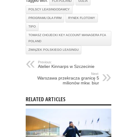
Tagged with:
FCA POLAND
GULIA
POLSCY LEASINGODAWCY
PROGRAMU DLA FIRM
RYNEK FLOTOWY
TIPO
TOMASZ CHOJECKI KEY ACCOUNT MANAGERA FCA
POLAND
ZWIĄZEK POLSKIEGO LEASINGU
Previous:
Atelier Kinnarps w Szczecinie
Next:
Warszawa przekracza granicę 5
milionów mkw. biur
RELATED ARTICLES