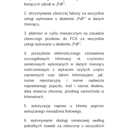
biorących udział w „PdF”,
2. otrzymywanie zbiorczej faktury za wszystkie
usługi wykonane u dealerów „PdF” w danym
miesiącu,
3. płatność w cyklu miesięcznym na zasadzie
zbiorczego przelewu do FCA za wszystkie
usługi wykonane u dealerów „PdF”,
4. przesyłanie elektronicznego zestawienia
szczegółowych informacji nt. czynności
serwisowych wykonanych w danym miesiącu
rozliczeniowym z wykazem użytych części
zamiennych oraz takimi informacjami, jak:
numer rejestracyjny i numer nadwozia
naprawianego pojazdu, kod i nazwa dealera,
data otwarcia zlecenia, przebieg samochodu w
kilometrach,
5. autoryzację napraw u klienta poprzez
wskazanego menadżera flotowego,
6. wykonywanie obsługi serwisowej według
jednolitych stawek za robociznę u wszystkich