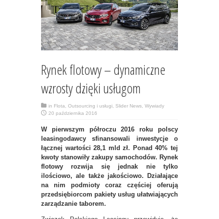
Rynek flotowy – dynamiczne
wzrosty dzięki usługom
in
Flota
,
Outsourcing i usługi
,
Slider News
,
Wywiady
20 października 2016
W pierwszym półroczu 2016 roku polscy
leasingodawcy sfinansowali inwestycje o
łącznej wartości 28,1 mld zł. Ponad 40% tej
kwoty stanowiły zakupy samochodów. Rynek
flotowy rozwija się jednak nie tylko
ilościowo, ale także jakościowo. Działające
na nim podmioty coraz częściej oferują
przedsiębiorcom pakiety usług ułatwiających
zarządzanie taborem.