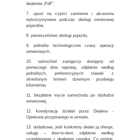
dealerów „PdF”,
7. upust na części zamienne i akcesoria
wykorzystywane podczas obsługi serwisowej
pojazdów,
8. pierwszeństwo obsługi pojazdu,
9. jednolite technologicznie czasy operacji
serwisowych,
10. samochód zastępczy dostępny od
pierwszego dnia naprawy, odpłatnie według
jednolitych, preferencyjnych stawek z
określonym limitem dziennym przebiegu
kilometrów,
11. bezpłatne mycie samochodu po obsłudze
serwisowej,
12. koordynację działań przez Dealera- -
Opiekuna przypisanego w umowie,
13. dodatkowo, jeśli konkretny dealer ją oferuje,
usługę – door-to-door, odpłatnie według
uzgodnionego z dealerem cennika. Co istotne,