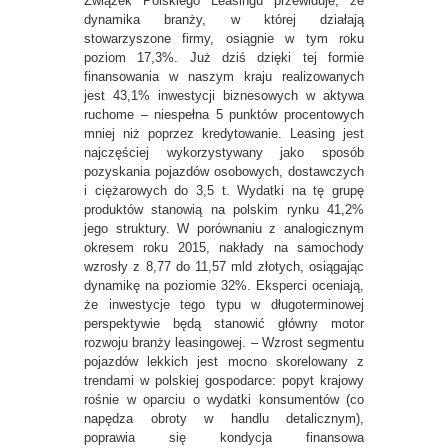
Związek Polskiego Leasingu przewiduje, że
dynamika branży, w której działają
stowarzyszone firmy, osiągnie w tym roku
poziom 17,3%. Już dziś dzięki tej formie
finansowania w naszym kraju realizowanych
jest 43,1% inwestycji biznesowych w aktywa
ruchome – niespełna 5 punktów procentowych
mniej niż poprzez kredytowanie. Leasing jest
najczęściej wykorzystywany jako sposób
pozyskania pojazdów osobowych, dostawczych
i ciężarowych do 3,5 t. Wydatki na tę grupę
produktów stanowią na polskim rynku 41,2%
jego struktury. W porównaniu z analogicznym
okresem roku 2015, nakłady na samochody
wzrosły z 8,77 do 11,57 mld złotych, osiągając
dynamikę na poziomie 32%. Eksperci oceniają,
że inwestycje tego typu w długoterminowej
perspektywie będą stanowić główny motor
rozwoju branży leasingowej. – Wzrost segmentu
pojazdów lekkich jest mocno skorelowany z
trendami w polskiej gospodarce: popyt krajowy
rośnie w oparciu o wydatki konsumentów (co
napędza obroty w handlu detalicznym),
poprawia się kondycja finansowa