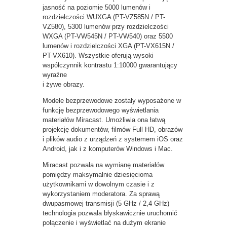
jasność na poziomie 5000 lumenów i
rozdzielczości WUXGA (PT-VZ585N / PT-
VZ580), 5300 lumenów przy rozdzielczości
WXGA (PT-VW545N / PT-VW540) oraz 5500
lumenów i rozdzielczości XGA (PT-VX615N /
PT-VX610). Wszystkie oferują wysoki
współczynnik kontrastu 1:10000 gwarantujący
wyraźne
i żywe obrazy.
Modele bezprzewodowe zostały wyposażone w
funkcję bezprzewodowego wyświetlania
materiałów Miracast. Umożliwia ona łatwą
projekcję dokumentów, filmów Full HD, obrazów
i plików audio z urządzeń z systemem iOS oraz
Android, jak i z komputerów Windows i Mac.
Miracast pozwala na wymianę materiałów
pomiędzy maksymalnie dziesięcioma
użytkownikami w dowolnym czasie i z
wykorzystaniem moderatora. Za sprawą
dwupasmowej transmisji (5 GHz / 2,4 GHz)
technologia pozwala błyskawicznie uruchomić
połączenie i wyświetlać na dużym ekranie