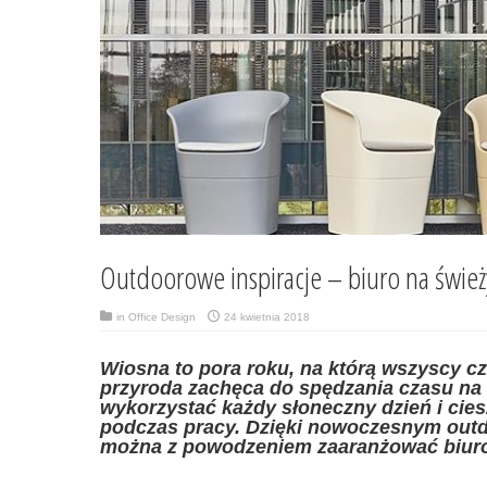
Outdoorowe inspiracje – biuro na świe
in
Office Design
24 kwietnia 2018
Wiosna to pora roku, na którą wszyscy c
przyroda zachęca do spędzania czasu na
wykorzystać każdy słoneczny dzień i cie
podczas pracy. Dzięki nowoczesnym ou
można z powodzeniem zaaranżować biur