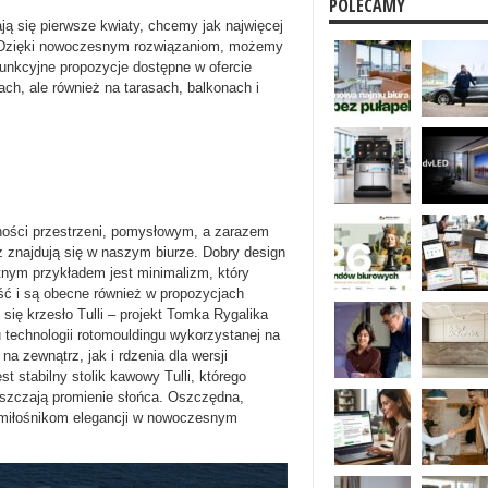
POLECAMY
jają się pierwsze kwiaty, chcemy jak najwięcej
. Dzięki nowoczesnym rozwiązaniom, możemy
unkcyjne propozycje dostępne w ofercie
ach, ale również na tarasach, balkonach i
dności przestrzeni, pomysłowym, a zarazem
ż znajdują się w naszym biurze. Dobry design
tnym przykładem jest minimalizm, który
ość i są obecne również w propozycjach
się krzesło Tulli – projekt Tomka Rygalika
 technologii rotomouldingu wykorzystanej na
 zewnątrz, jak i rdzenia dla wersji
st stabilny stolik kawowy Tulli, którego
uszczają promienie słońca. Oszczędna,
 miłośnikom elegancji w nowoczesnym