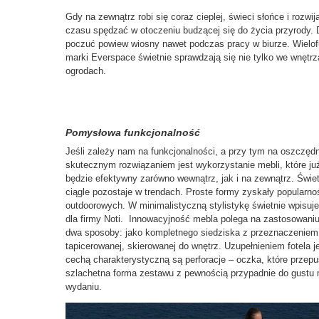
Gdy na zewnątrz robi się coraz cieplej, świeci słońce i rozwi
czasu spędzać w otoczeniu budzącej się do życia przyrody
poczuć powiew wiosny nawet podczas pracy w biurze. Wielof
marki Everspace świetnie sprawdzają się nie tylko we wnętrz
ogrodach.
Pomysłowa funkcjonalność
Jeśli zależy nam na funkcjonalności, a przy tym na oszczę
skutecznym rozwiązaniem jest wykorzystanie mebli, które ju
będzie efektywny zarówno wewnątrz, jak i na zewnątrz. Świe
ciągle pozostaje w trendach. Proste formy zyskały popularn
outdoorowych. W minimalistyczną stylistykę świetnie wpisuje 
dla firmy Noti. Innowacyjność mebla polega na zastosowaniu
dwa sposoby: jako kompletnego siedziska z przeznaczeniem na
tapicerowanej, skierowanej do wnętrz. Uzupełnieniem fotela je
cechą charakterystyczną są perforacje – oczka, które przep
szlachetna forma zestawu z pewnością przypadnie do gustu
wydaniu.