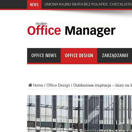
NEWS
UMOWA NAJMU BIURA BEZ PUŁAPEK. CHECKLISTA
OFFICE NEWS
OFFICE DESIGN
ZARZĄDZANIE
Home
/
Office Design
/
Outdoorowe inspiracje – biuro na