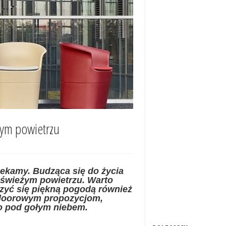
żym powietrzu
zekamy. Budząca się do życia
 świeżym powietrzu. Warto
szyć się piękną pogodą również
tdoorowym propozycjom,
o pod gołym niebem.