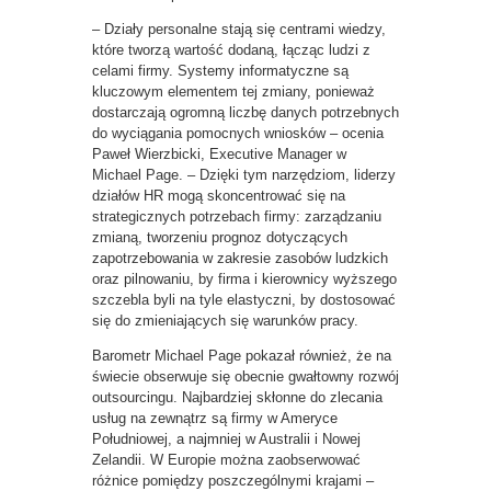
– Działy personalne stają się centrami wiedzy,
które tworzą wartość dodaną, łącząc ludzi z
celami firmy. Systemy informatyczne są
kluczowym elementem tej zmiany, ponieważ
dostarczają ogromną liczbę danych potrzebnych
do wyciągania pomocnych wniosków – ocenia
Paweł Wierzbicki, Executive Manager w
Michael Page. – Dzięki tym narzędziom, liderzy
działów HR mogą skoncentrować się na
strategicznych potrzebach firmy: zarządzaniu
zmianą, tworzeniu prognoz dotyczących
zapotrzebowania w zakresie zasobów ludzkich
oraz pilnowaniu, by firma i kierownicy wyższego
szczebla byli na tyle elastyczni, by dostosować
się do zmieniających się warunków pracy.
Barometr Michael Page pokazał również, że na
świecie obserwuje się obecnie gwałtowny rozwój
outsourcingu. Najbardziej skłonne do zlecania
usług na zewnątrz są firmy w Ameryce
Południowej, a najmniej w Australii i Nowej
Zelandii. W Europie można zaobserwować
różnice pomiędzy poszczególnymi krajami –