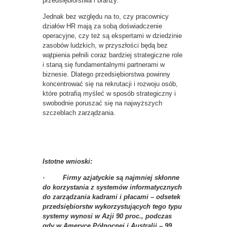
przedsiębiorstwa i branży.
Jednak bez względu na to, czy pracownicy
działów HR mają za sobą doświadczenie
operacyjne, czy też są ekspertami w dziedzinie
zasobów ludzkich, w przyszłości będą bez
wątpienia pełnili coraz bardziej strategiczne role
i staną się fundamentalnymi partnerami w
biznesie. Dlatego przedsiębiorstwa powinny
koncentrować się na rekrutacji i rozwoju osób,
które potrafią myśleć w sposób strategiczny i
swobodnie poruszać się na najwyższych
szczeblach zarządzania.
Istotne wnioski:
· Firmy azjatyckie są najmniej skłonne
do korzystania z systemów informatycznych
do zarządzania kadrami i płacami – odsetek
przedsiębiorstw wykorzystujących tego typu
systemy wynosi w Azji 90 proc., podczas
gdy w Ameryce Północnej i Australii – 99