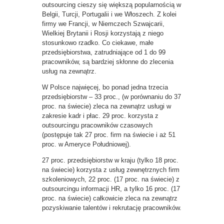
outsourcing cieszy się większą popularnością w
Belgii, Turcji, Portugalii i we Włoszech. Z kolei
firmy we Francji, w Niemczech Szwajcarii,
Wielkiej Brytanii i Rosji korzystają z niego
stosunkowo rzadko. Co ciekawe, małe
przedsiębiorstwa, zatrudniające od 1 do 99
pracowników, są bardziej skłonne do zlecenia
usług na zewnątrz.
W Polsce najwięcej, bo ponad jedna trzecia
przedsiębiorstw – 33 proc., (w porównaniu do 37
proc. na świecie) zleca na zewnątrz usługi w
zakresie kadr i płac. 29 proc. korzysta z
outsourcingu pracowników czasowych
(postępuje tak 27 proc. firm na świecie i aż 51
proc. w Ameryce Południowej).
27 proc. przedsiębiorstw w kraju (tylko 18 proc.
na świecie) korzysta z usług zewnętrznych firm
szkoleniowych, 22 proc. (17 proc. na świecie) z
outsourcingu informacji HR, a tylko 16 proc. (17
proc. na świecie) całkowicie zleca na zewnątrz
pozyskiwanie talentów i rekrutację pracowników.