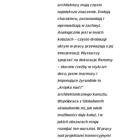
architektury mają często
największe znaczenie. Dodają
charakteru, zastanawiają i
wprowadzają w zachwyt.
Analogicznie jest w moich
kolażach – często drobiazgi
ukryte w pracy przeważają o jej
interpretacji. Wystarczy
spojrzeć na dekoracje Renomy
– złocone rzeźby w stylu art
deco, jasne marmury i
imponujące żyrandole to
„kropka nad i”
architektonicznego kunsztu.
Współpraca z Globalworth
uświadomiła mi, jak wiele
możliwości daje kolaż, i w
jakich obszarach mogę
rozwijać ten warsztat. W pracy
nad projektami komercyjnymi