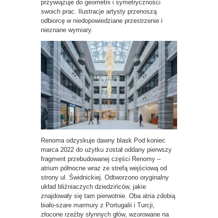
przywiązuje do geometrii i symetryczności
swoich prac. Ilustracje artysty przenoszą
odbiorcę w niedopowiedziane przestrzenie i
nieznane wymiary.
Renoma odzyskuje dawny blask Pod koniec
marca 2022 do użytku został oddany pierwszy
fragment przebudowanej części Renomy –
atrium północne wraz ze strefą wejściową od
strony ul. Świdnickiej. Odtworzono oryginalny
układ bliźniaczych dziedzińców, jakie
znajdowały się tam pierwotnie. Oba atria zdobią
biało-szare marmury z Portugalii i Turcji,
złocone rzeźby słynnych głów, wzorowane na