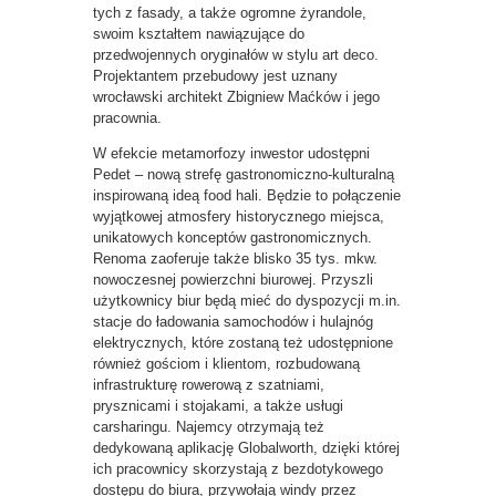
tych z fasady, a także ogromne żyrandole,
swoim kształtem nawiązujące do
przedwojennych oryginałów w stylu art deco.
Projektantem przebudowy jest uznany
wrocławski architekt Zbigniew Maćków i jego
pracownia.
W efekcie metamorfozy inwestor udostępni
Pedet – nową strefę gastronomiczno-kulturalną
inspirowaną ideą food hali. Będzie to połączenie
wyjątkowej atmosfery historycznego miejsca,
unikatowych konceptów gastronomicznych.
Renoma zaoferuje także blisko 35 tys. mkw.
nowoczesnej powierzchni biurowej. Przyszli
użytkownicy biur będą mieć do dyspozycji m.in.
stacje do ładowania samochodów i hulajnóg
elektrycznych, które zostaną też udostępnione
również gościom i klientom, rozbudowaną
infrastrukturę rowerową z szatniami,
prysznicami i stojakami, a także usługi
carsharingu. Najemcy otrzymają też
dedykowaną aplikację Globalworth, dzięki której
ich pracownicy skorzystają z bezdotykowego
dostępu do biura, przywołają windy przez