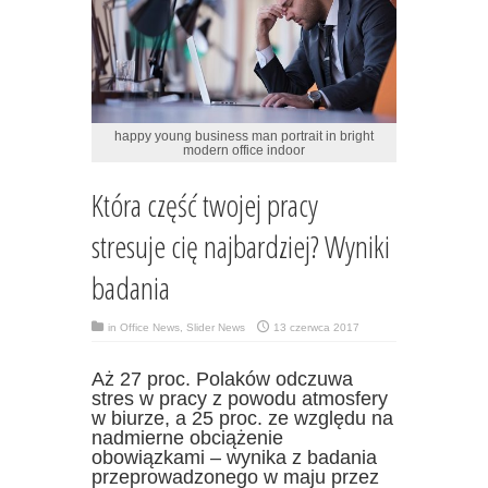
happy young business man portrait in bright
modern office indoor
Która część twojej pracy
stresuje cię najbardziej? Wyniki
badania
in
Office News
,
Slider News
13 czerwca 2017
Aż 27 proc. Polaków odczuwa
stres w pracy z powodu atmosfery
w biurze, a 25 proc. ze względu na
nadmierne obciążenie
obowiązkami – wynika z badania
przeprowadzonego w maju przez