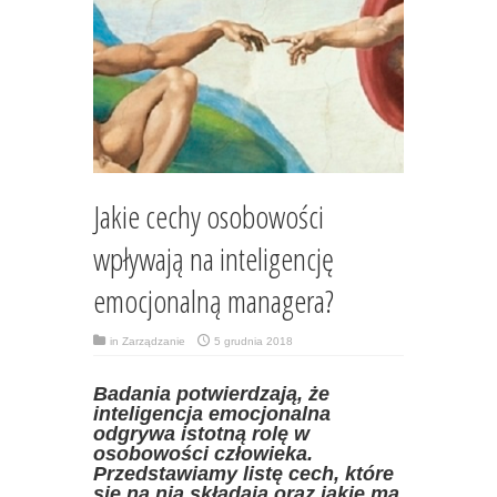
Jakie cechy osobowości
wpływają na inteligencję
emocjonalną managera?
in
Zarządzanie
5 grudnia 2018
Badania potwierdzają, że
inteligencja emocjonalna
odgrywa istotną rolę w
osobowości człowieka.
Przedstawiamy listę cech, które
się na nią składają oraz jakie ma