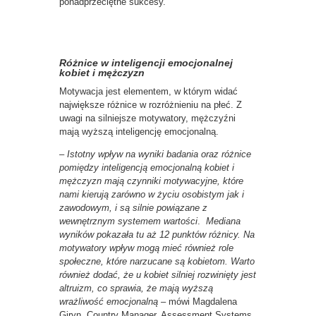
ponadprzeciętne sukcesy.
Różnice w inteligencji emocjonalnej
kobiet i mężczyzn
Motywacja jest elementem, w którym widać
największe różnice w rozróżnieniu na płeć. Z
uwagi na silniejsze motywatory, mężczyźni
mają wyższą inteligencję emocjonalną.
–
Istotny wpływ na wyniki badania oraz różnice
pomiędzy inteligencją emocjonalną kobiet i
mężczyzn mają czynniki motywacyjne, które
nami kierują zarówno w życiu osobistym jak i
zawodowym, i są
silnie powiązane z
wewnętrznym systemem wartości
.
Mediana
wyników pokazała tu aż 12 punktów różnicy. Na
motywatory wpływ mogą mieć również role
społeczne, które narzucane są kobietom. Warto
również dodać, że u kobiet silniej rozwinięty jest
altruizm, co sprawia, że mają wyższą
wrażliwość emocjonalną –
mówi Magdalena
Giryn, Country Manager, Assessment Systems