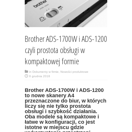
Brother ADS-1700W i ADS-1200
czyli prostota obsługi w
kompaktowej formie
in
Dokumenty w firmie
,
Nowości produktowe
6 grudnia 2018
Brother ADS-1700W i ADS-1200
to nowe skanery A4
przeznaczone do biur, w których
liczy się nie tylko prostota
obsługi i szybkość działania.
Oba modele są kompaktowe i
łatwe w konfiguracji, co jest
istotne w miejscu gdzie