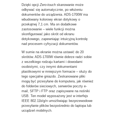
Dzięki opcji
Zero-touch
skanowanie może
odbywać się automatycznie, po włożeniu
dokumentów do urządzenia. ADS-1700W ma
wbudowany kolorowy ekran dotykowy o
przekątnej 7,1 cm. Ma on dodatkowe
zastosowanie – wiele funkcji można
skonfigurować jako skrót od ekranu
dotykowego, zapewniając intuicyjną kontrolę
nad procesem cyfryzacji dokumentów.
W sumie na ekranie można ustawić do 20
skrótów. ADS-1700W równie dobrze radzi sobie
z wszelkiego rodzaju kartami i dowodami
osobistymi, czy innymi dokumentami
plastikowymi w mniejszym formacie – służy do
tego specjalne gniazdo. Zeskanowane pliki
mogą być przesyłane do komputera, jak również
do folderów sieciowych, serwerów poczty e-
mail, SFTP i FTP oraz zapisywane na nośniki
USB. Ten model wyposażony jest w interfejs
IEEE 802.11b/g/n umożliwiając bezprzewodowe
przesyłanie plików bezpośrednio do laptopa lub
urządzeń mobilnych.