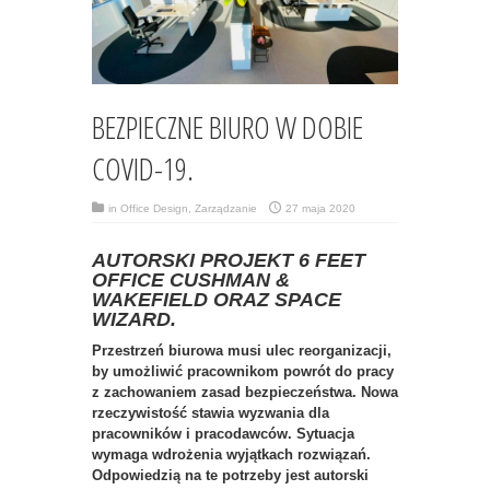
BEZPIECZNE BIURO W DOBIE
COVID-19.
in
Office Design
,
Zarządzanie
27 maja 2020
AUTORSKI PROJEKT 6 FEET
OFFICE CUSHMAN &
WAKEFIELD ORAZ SPACE
WIZARD.
Przestrzeń biurowa musi ulec reorganizacji,
by umożliwić pracownikom powrót do pracy
z zachowaniem zasad bezpieczeństwa. Nowa
rzeczywistość stawia wyzwania dla
pracowników i pracodawców. Sytuacja
wymaga wdrożenia wyjątkach rozwiązań.
Odpowiedzią na te potrzeby jest autorski