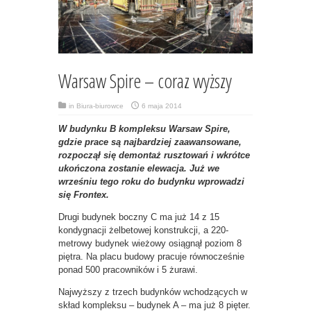
Warsaw Spire – coraz wyższy
in
Biura-biurowce
6 maja 2014
W budynku B kompleksu Warsaw Spire,
gdzie prace są najbardziej zaawansowane,
rozpoczął się demontaż rusztowań i wkrótce
ukończona zostanie elewacja. Już we
wrześniu tego roku do budynku wprowadzi
się Frontex.
Drugi budynek boczny C ma już 14 z 15
kondygnacji żelbetowej konstrukcji, a 220-
metrowy budynek wieżowy osiągnął poziom 8
piętra. Na placu budowy pracuje równocześnie
ponad 500 pracowników i 5 żurawi.
Najwyższy z trzech budynków wchodzących w
skład kompleksu – budynek A – ma już 8 pięter.