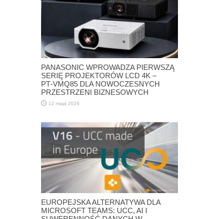
PANASONIC WPROWADZA PIERWSZĄ
SERIĘ PROJEKTORÓW LCD 4K –
PT‑VMQ85 DLA NOWOCZESNYCH
PRZESTRZENI BIZNESOWYCH
12 maja 2026
EUROPEJSKA ALTERNATYWA DLA
MICROSOFT TEAMS: UCC, AI I
SUWERENNOŚĆ DANYCH W