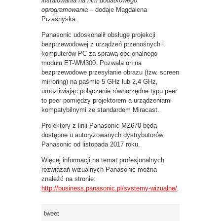
instalowania na nim dodatkowego
oprogramowania –
dodaje Magdalena
Przasnyska.
Panasonic udoskonalił obsługę projekcji
bezprzewodowej z urządzeń przenośnych i
komputerów PC za sprawą opcjonalnego
modułu ET-WM300. Pozwala on na
bezprzewodowe przesyłanie obrazu (tzw. screen
mirroring) na paśmie 5 GHz lub 2,4 GHz,
umożliwiając połączenie równorzędne typu peer
to peer pomiędzy projektorem a urządzeniami
kompatybilnymi ze standardem Miracast.
Projektory z linii Panasonic MZ670 będą
dostępne u autoryzowanych dystrybutorów
Panasonic od listopada 2017 roku.
Więcej informacji na temat profesjonalnych
rozwiązań wizualnych Panasonic można
znaleźć na stronie:
http://business.panasonic.pl/systemy-wizualne/
.
tweet