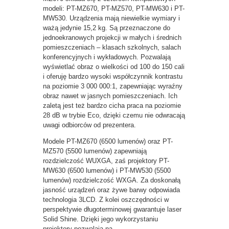
modeli: PT-MZ670, PT-MZ570, PT-MW630 i PT-
MW530. Urządzenia mają niewielkie wymiary i
ważą jedynie 15,2 kg. Są przeznaczone do
jednoekranowych projekcji w małych i średnich
pomieszczeniach – klasach szkolnych, salach
konferencyjnych i wykładowych. Pozwalają
wyświetlać obraz o wielkości od 100 do 150 cali
i oferuję bardzo wysoki współczynnik kontrastu
na poziomie 3 000 000:1, zapewniając wyraźny
obraz nawet w jasnych pomieszczeniach. Ich
zaletą jest też bardzo cicha praca na poziomie
28 dB w trybie Eco, dzięki czemu nie odwracają
uwagi odbiorców od prezentera.
Modele PT-MZ670 (6500 lumenów) oraz PT-
MZ570 (5500 lumenów) zapewniają
rozdzielczość WUXGA, zaś projektory PT-
MW630 (6500 lumenów) i PT-MW530 (5500
lumenów) rozdzielczość WXGA. Za doskonałą
jasność urządzeń oraz żywe barwy odpowiada
technologia 3LCD. Z kolei oszczędności w
perspektywie długoterminowej gwarantuje laser
Solid Shine. Dzięki jego wykorzystaniu
projektory pozwalają na