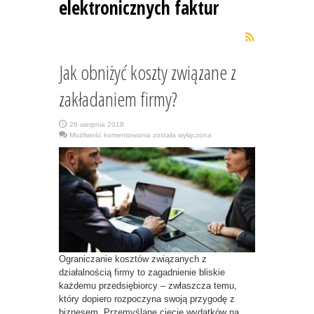
elektronicznych faktur
Jak obniżyć koszty związane z
zakładaniem firmy?
26 sierpnia 2018
Jak
Możliwość komentowania
została wyłączona
obniżyć
koszty
związane
z
zakładaniem
firmy?
Ograniczanie kosztów związanych z
działalnością firmy to zagadnienie bliskie
każdemu przedsiębiorcy – zwłaszcza temu,
który dopiero rozpoczyna swoją przygodę z
biznesem. Przemyślane cięcie wydatków na