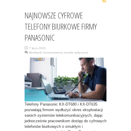
NAJNOWSZE CYFROWE
TELEFONY BIURKOWE FIRMY
PANASONIC
7 lipca 2020
NAJNOWSZE
Możliwość komentowania
została wyłączona
CYFROWE
TELEFONY
BIURKOWE
FIRMY
PANASONIC
Telefony Panasonic KX-DT680 i KX-DT635
pozwalają firmom wydłużyć okres eksploatacji
swoich systemów telekomunikacyjnych, dając
jednocześnie pracownikom dostęp do cyfrowych
telefonów biurkowych o smukłym i