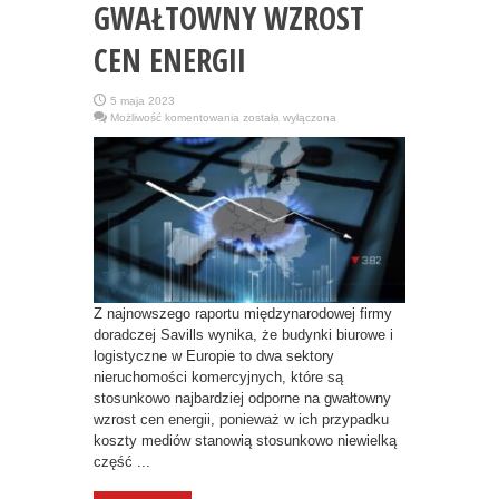
GWAŁTOWNY WZROST
CEN ENERGII
5 maja 2023
NIERUCHOMOŚCI
Możliwość komentowania
została wyłączona
BIUROWE
I
LOGISTYCZNE
W
EUROPIE
NAJBARDZIEJ
ODPORNE
NA
GWAŁTOWNY
WZROST
CEN
ENERGII
Z najnowszego raportu międzynarodowej firmy
doradczej Savills wynika, że budynki biurowe i
logistyczne w Europie to dwa sektory
nieruchomości komercyjnych, które są
stosunkowo najbardziej odporne na gwałtowny
wzrost cen energii, ponieważ w ich przypadku
koszty mediów stanowią stosunkowo niewielką
część ...