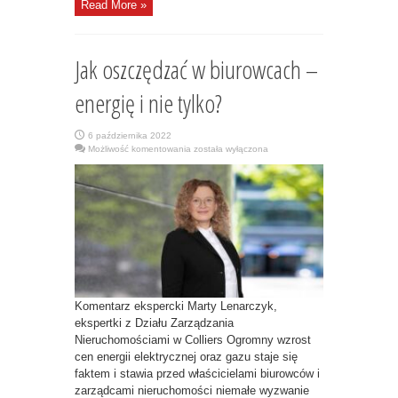
Read More »
Jak oszczędzać w biurowcach –
energię i nie tylko?
6 października 2022
Jak
Możliwość komentowania
została wyłączona
oszczędzać
w
biurowcach
–
energię
i
nie
tylko?
Komentarz ekspercki Marty Lenarczyk,
ekspertki z Działu Zarządzania
Nieruchomościami w Colliers Ogromny wzrost
cen energii elektrycznej oraz gazu staje się
faktem i stawia przed właścicielami biurowców i
zarządcami nieruchomości niemałe wyzwanie