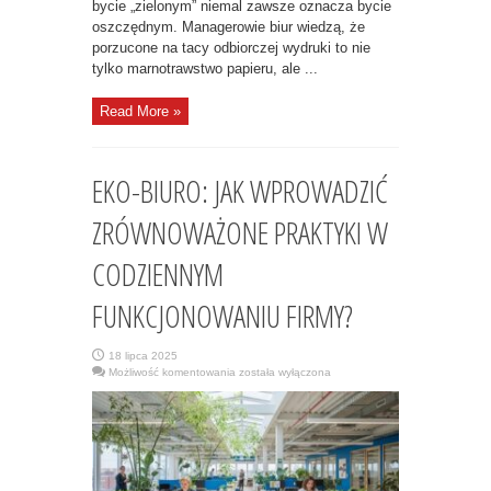
bycie „zielonym” niemal zawsze oznacza bycie
oszczędnym. Managerowie biur wiedzą, że
porzucone na tacy odbiorczej wydruki to nie
tylko marnotrawstwo papieru, ale ...
Read More »
EKO-BIURO: JAK WPROWADZIĆ
ZRÓWNOWAŻONE PRAKTYKI W
CODZIENNYM
FUNKCJONOWANIU FIRMY?
18 lipca 2025
EKO-
Możliwość komentowania
została wyłączona
BIURO:
JAK
WPROWADZIĆ
ZRÓWNOWAŻONE
PRAKTYKI
W
CODZIENNYM
FUNKCJONOWANIU
FIRMY?