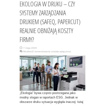
EKOLOGIA W DRUKU – CZY
SYSTEMY ZARZĄDZANIA
DRUKIEM (SAFEQ, PAPERCUT)
REALNIE OBNIŻAJĄ KOSZTY
FIRMY?
7 maja 2026
EKOLOGIA
Możliwość komentowania
została wyłączona
W
DRUKU
–
CZY
SYSTEMY
ZARZĄDZANIA
DRUKIEM
(SAFEQ,
PAPERCUT)
REALNIE
OBNIŻAJĄ
KOSZTY
FIRMY?
„Ekologia” bywa często postrzegana jako
modny slogan w raportach ESG. Jednak w
obszarze druku sytuacja wygląda inaczej: tutaj