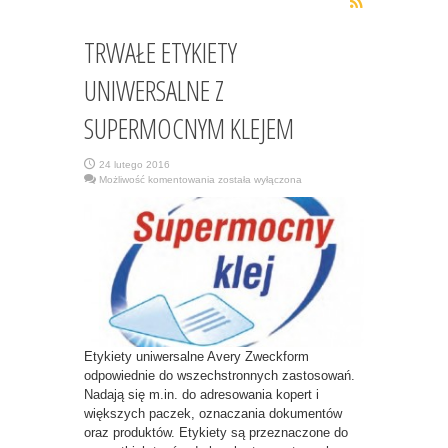
TRWAŁE ETYKIETY
UNIWERSALNE Z
SUPERMOCNYM KLEJEM
24 lutego 2016
TRWAŁE
Możliwość komentowania
została wyłączona
ETYKIETY
UNIWERSALNE
Z
SUPERMOCNYM
KLEJEM
Etykiety uniwersalne Avery Zweckform
odpowiednie do wszechstronnych zastosowań.
Nadają się m.in. do adresowania kopert i
większych paczek, oznaczania dokumentów
oraz produktów. Etykiety są przeznaczone do