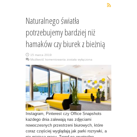
Naturalnego światła
potrzebujemy bardziej niż
hamaków czy biurek z bieżnią
15 marca 2019
Naturalnego
Możliwość komentowania
została wyłączona
światła
potrzebujemy
bardziej
niż
hamaków
czy
biurek
z
bieżnią
Instagram, Pinterest czy Office Snapshots
każdego dnia zalewają nas zdjęciami
nowoczesnych przestrzeni biurowych, które
coraz częściej wyglądają jak parki rozrywki, a
nie miejsca pracy. Trend na oryginalne