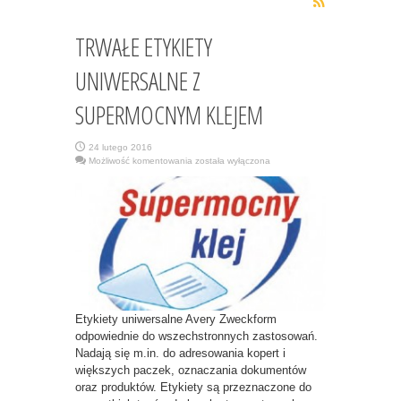
TRWAŁE ETYKIETY
UNIWERSALNE Z
SUPERMOCNYM KLEJEM
24 lutego 2016
TRWAŁE
Możliwość komentowania
została wyłączona
ETYKIETY
UNIWERSALNE
Z
SUPERMOCNYM
KLEJEM
Etykiety uniwersalne Avery Zweckform
odpowiednie do wszechstronnych zastosowań.
Nadają się m.in. do adresowania kopert i
większych paczek, oznaczania dokumentów
oraz produktów. Etykiety są przeznaczone do