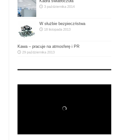
Kadra światłoczuła
3 października 2014
W służbie bezpieczństwa
18 listopada 2013
Kawa – pracuje na atmosferę i PR
29 października 2013