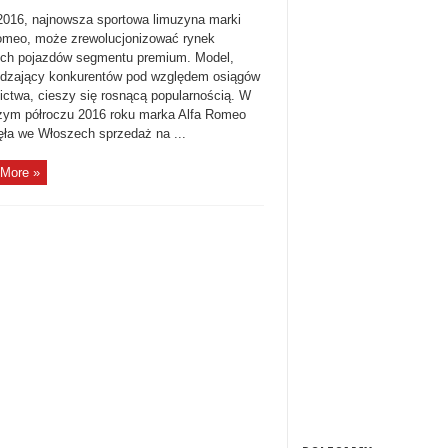
 2016, najnowsza sportowa limuzyna marki
omeo, może zrewolucjonizować rynek
ych pojazdów segmentu premium. Model,
dzający konkurentów pod względem osiągów
nictwa, cieszy się rosnącą popularnością. W
zym półroczu 2016 roku marka Alfa Romeo
ęła we Włoszech sprzedaż na ...
More »