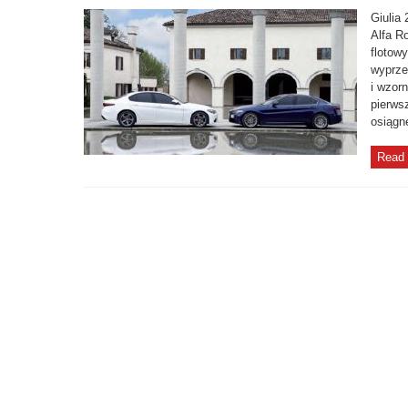
Romeo
Giulia
Giulia
2016
zmienia
Alfa R
oblicze
flotow
flot
biznesowych
wyprze
i wzor
pierws
osiągn
Read 