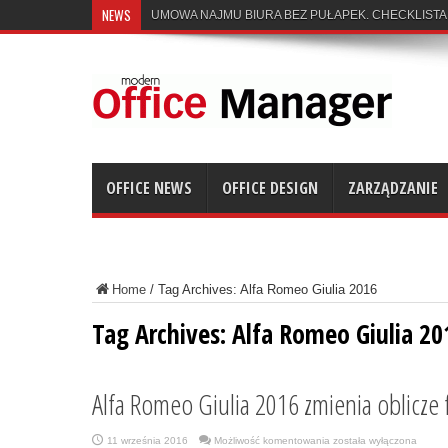
NEWS
UMOWA NAJMU BIURA BEZ PUŁAPEK. CHECKLISTA
OFFICE NEWS
OFFICE DESIGN
ZARZĄDZANIE
Home
/
Tag Archives: Alfa Romeo Giulia 2016
Tag Archives:
Alfa Romeo Giulia 20
Alfa Romeo Giulia 2016 zmienia oblicze 
Alfa
11 września 2016
Możliwość komentowania
została wyłączona