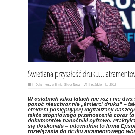
Świetlana przyszłość druku… atrament
in
Dokumenty w firmie
,
Slider News
8 października 2018
W ostatnich kilku latach nie raz i nie dw
ponoć nieuchronnie „śmierci druku” – taki
efektem postępującej digitalizacji naszeg
także stopniowego przenoszenia coraz to 
dokumentów nanośniki cyfrowe. Praktyka
się doskonale – udowadnia to firma Epso
rozwiązania do druku atramentowego w