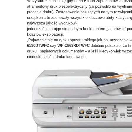
Wszystko zmieniło się gdy firma Epson zaprezentowała przeł
atramentowy druk piezoelektryczny (co pozwoliło na wyelim
procesie druku). Zastosowanie bazujących na tym rozwiązaniu
urządzenia te zachowały wszystkie kluczowe atuty klasyczn
najwyższą jakość wydruków)
jednocześnie stając się godnym konkurentem „laserówek” p
kosztów eksploatacji.
„Pojawienie się na rynku sprzętu takiego jak np. urządzenia 
6590DTWFC
czy
WF-C869RDTWFC
dobitnie pokazało, że fi
druku i papierowych dokumentów – a jeśli kiedykolwiek wcześn
niedoskonałości druku laserowego.