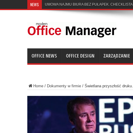
NEWS
UMOWA NAJMU BIURA BEZ PUŁAPEK. CHECKLISTA
OFFICE NEWS
OFFICE DESIGN
ZARZĄDZANIE
Home
/
Dokumenty w firmie
/
Świetlana przyszłość druk