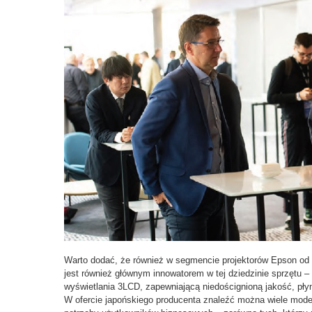
Warto dodać, że również w segmencie projektorów Epson od l
jest również głównym innowatorem w tej dziedzinie sprzętu – t
wyświetlania 3LCD, zapewniającą niedoścignioną jakość, płyn
W ofercie japońskiego producenta znaleźć można wiele modeli