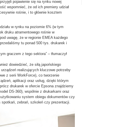
zyjęli pojawienie się na rynku nowej
ość wspomnieć, że od ich premiery udział
cesywnie rośnie, i to głównie kosztem
udziału w rynku na poziomie 6% (w tym
ek druku atramentowego rośnie w
y pod uwagę, że w regionie EMEA każdego
przedaliśmy tu ponad 500 tys. drukarek i
cym graczem z tego sektora” – tłumaczył
nież dowiedzieć, że siłą japońskiego
h urządzeń realizujących kluczowe potrzeby
we z serii WorkForce), co tworzenie
eń, aplikacji oraz usług, dzięki którym
Oprócz drukarek w ofercie Epsona znajdziemy
model DS-360), wspólnie z drukarkami oraz
 użytkowaniu system obiegu dokumentów czy
 spotkań, zebrań, szkoleń czy prezentacji.