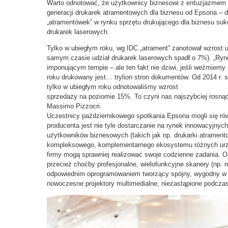
Warto odnotować, że użytkownicy biznesowi z entuzjazmem pr
generacji drukarek atramentowych dla biznesu od Epsona – d
„atramentówek” w rynku sprzętu drukującego dla biznesu suk
drukarek laserowych.
Tylko w ubiegłym roku, wg IDC „atrament” zanotował wzrost 
samym czasie udział drukarek laserowych spadł o 7%). „Ryn
imponującym tempie – ale ten fakt nie dziwi, jeśli weźmiem
roku drukowany jest… trylion stron dokumentów. Od 2014 r. s
tylko w ubiegłym roku odnotowaliśmy wzrost
sprzedaży na poziomie 15%. To czyni nas najszybciej rosną
Massimo Pizzocri.
Uczestnicy październikowego spotkania Epsona mogli się rów
producenta jest nie tyle dostarczanie na rynek innowacyjnyc
użytkowników biznesowych (takich jak np. drukarki atramento
kompleksowego, komplementarnego ekosystemu różnych urządz
firmy mogą sprawniej realizować swoje codzienne zadania. 
przecież choćby profesjonalne, wielofunkcyjne skanery (np. 
odpowiednim oprogramowaniem tworzący spójny, wygodny w
nowoczesne projektory multimedialne, niezastąpione podczas