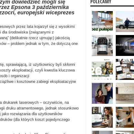
POLECAMY
czym dowiedzieć mogli się
rzez Epsona 3 października
zzocri, europejski wiceprezes
sowych przez lata kojarzył się z wysokimi
i dla środowiska (związanymi z
ą” (delikatnie rzecz ujmując) jakością
ików – problem jednak w tym, że dotyczą one
tę, sprawiającą, iż użytkownicy byli skłonni
koszty eksploatacji, czyli kwestia kluczowa
osób i organizacji
iążliwe i kosztowne zabiegi eksploatacyjne
la drukarek laserowych – oczywiście, na
ogii druku atramentowego, jednak stosunkowo
ej jako rozwiązania dla użytkowników
druków (dla których koszt pojedynczego