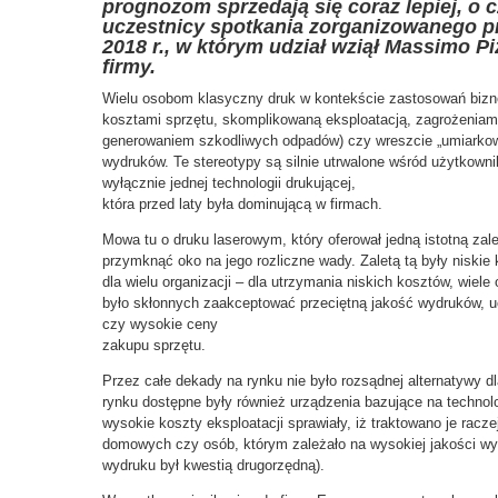
prognozom sprzedają się coraz lepiej, o 
uczestnicy spotkania zorganizowanego p
2018 r., w którym udział wziął Massimo Pi
firmy.
Wielu osobom klasyczny druk w kontekście zastosowań bizne
kosztami sprzętu, skomplikowaną eksploatacją, zagrożeniam
generowaniem szkodliwych odpadów) czy wreszcie „umiarkowan
wydruków. Te stereotypy są silnie utrwalone wśród użytkown
wyłącznie jednej technologii drukującej,
która przed laty była dominującą w firmach.
Mowa tu o druku laserowym, który oferował jedną istotną zale
przymknąć oko na jego rozliczne wady. Zaletą tą były niskie 
dla wielu organizacji – dla utrzymania niskich kosztów, wiele 
było skłonnych zaakceptować przeciętną jakość wydruków, uc
czy wysokie ceny
zakupu sprzętu.
Przez całe dekady na rynku nie było rozsądnej alternatywy d
rynku dostępne były również urządzenia bazujące na technol
wysokie koszty eksploatacji sprawiały, iż traktowano je racz
domowych czy osób, którym zależało na wysokiej jakości wy
wydruku był kwestią drugorzędną).