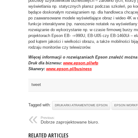
potrzeby użytkowników biznesowych – zarówno tych, którzy 
wyświetlania np. statycznych plansz podczas szkoleń, po k
będące doskonałym rozwiązaniem np. dla handlowca chcącego 
po zaawansowane modele wyświetlające obraz i wideo 4K w n
funkcje interaktywne (np. nanoszenie notatek na wyświetlany
rozwiązanie do wykorzystanie np. w czasie firmowej burzy 
projektorach Epson EB- -=990U, EB-U05 czy EB-1460Ui – el
pod kątem jakości i wielkości obrazu, a także mobilności bi
rodzaju monitorów czy telewizorów.
Więcej informacji o rozwiązaniach Epson znaleźć można 
Druk dla biznesu:
www.epson.pl/wfp
Skanery:
www.epson.pl/business
tweet
Tagged with:
DRUKARKI ATRAMENTOWE EPSON
EPSON WORKF
Previous:
Dobrze zaprojektowane biuro.
RELATED ARTICLES