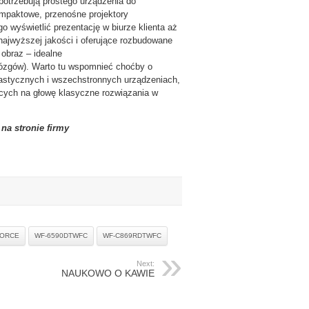
potrzebują prostego urządzenia do
ompaktowe, przenośne projektory
wyświetlić prezentację w biurze klienta aż
ajwyższej jakości i oferujące rozbudowane
 obraz – idealne
mózgów). Warto tu wspomnieć choćby o
astycznych i wszechstronnych urządzeniach,
jących na głowę klasyczne rozwiązania w
na stronie firmy
ORCE
WF-6590DTWFC
WF-C869RDTWFC
Next:
NAUKOWO O KAWIE