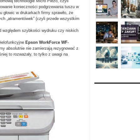
omową technologie Micro Piezo, czyli
inowanie konieczności podgrzewania tuszu w
 głowic w drukarkach firmy sprawiło, że
ych „atramentówek” (czyli przede wszystkim
od względem szybkości wydruku czy niskich
wielofunkcyjne
Epson WorkForce WF-
rmy absolutnie nie zamierzają rezygnować z
iej to rozważały, to tylko z uwagi na