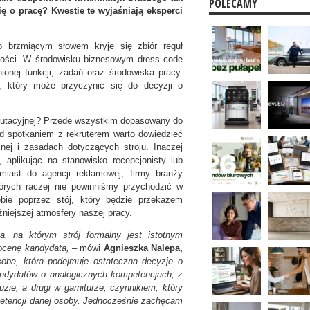
POLECAMY
się o pracę? Kwestie te wyjaśniają eksperci
 brzmiącym słowem kryje się zbiór reguł
ności. W środowisku biznesowym dress code
ionej funkcji, zadań oraz środowiska pracy.
, który może przyczynić się do decyzji o
krutacyjnej? Przede wszystkim dopasowany do
ed spotkaniem z rekruterem warto dowiedzieć
yjnej i zasadach dotyczących stroju. Inaczej
i, aplikując na stanowisko recepcjonisty lub
omiast do agencji reklamowej, firmy branży
tórych raczej nie powinniśmy przychodzić w
bie poprzez stój, który będzie przekazem
iejszej atmosfery naszej pracy.
a, na którym strój formalny jest istotnym
 ocenę kandydata,
– mówi
Agnieszka Nalepa,
oba, która podejmuje ostateczna decyzje o
andydatów o analogicznych kompetencjach, z
zie, a drugi w garniturze, czynnikiem, który
mpetencji danej osoby. Jednocześnie zachęcam