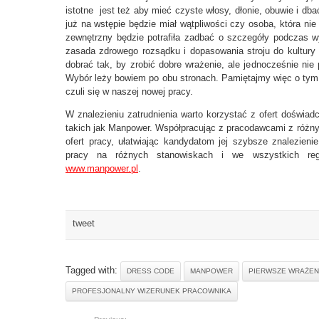
istotne jest też aby mieć czyste włosy, dłonie, obuwie i db
już na wstępie będzie miał wątpliwości czy osoba, która ni
zewnętrzny będzie potrafiła zadbać o szczegóły podczas w
zasada zdrowego rozsądku i dopasowania stroju do kultury o
dobrać tak, by zrobić dobre wrażenie, ale jednocześnie nie 
Wybór leży bowiem po obu stronach. Pamiętajmy więc o tym
czuli się w naszej nowej pracy.
W znalezieniu zatrudnienia warto korzystać z ofert doświad
takich jak Manpower. Współpracując z pracodawcami z różny
ofert pracy, ułatwiając kandydatom jej szybsze znalezieni
pracy na różnych stanowiskach i we wszystkich reg
www.manpower.pl
.
tweet
Tagged with:
DRESS CODE
MANPOWER
PIERWSZE WRAŻEN
PROFESJONALNY WIZERUNEK PRACOWNIKA