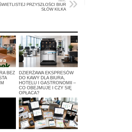
Next:
ŚWIETLISTEJ PRZYSZŁOŚCI BIUR
SŁÓW KILKA
RA BEZ
DZIERŻAWA EKSPRESÓW
STA
DO KAWY DLA BIURA,
EM
HOTELU I GASTRONOMII –
CO OBEJMUJE I CZY SIĘ
OPŁACA?
28 lipca 2026