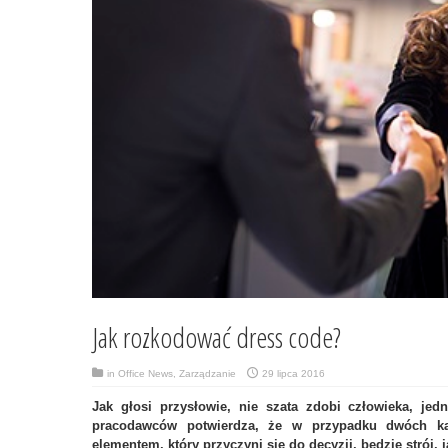
Jak rozkodować dress code?
in
Office News
,
Zarządzanie
29 lipca 2016
Jak głosi przysłowie, nie szata zdobi człowieka, je
pracodawców potwierdza, że w przypadku dwóch k
elementem, który przyczyni sie do decyzji, będzie strój, 