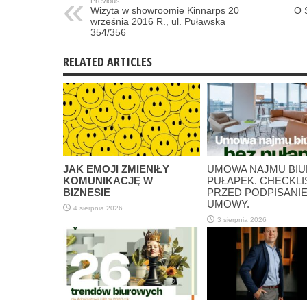
Previous:
Wizyta w showroomie Kinnarps 20
O 
września 2016 R., ul. Puławska
354/356
RELATED ARTICLES
JAK EMOJI ZMIENIŁY
UMOWA NAJMU BIU
KOMUNIKACJĘ W
PUŁAPEK. CHECKLI
BIZNESIE
PRZED PODPISANI
UMOWY.
4 sierpnia 2026
3 sierpnia 2026