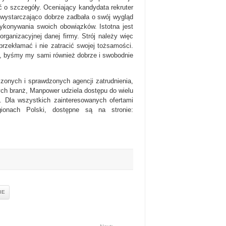
ać o szczegóły. Oceniający kandydata rekruter
e wystarczająco dobrze zadbała o swój wygląd
ykonywania swoich obowiązków. Istotna jest
rganizacyjnej danej firmy. Strój należy więc
przekłamać i nie zatracić swojej tożsamości.
, byśmy my sami również dobrze i swobodnie
czonych i sprawdzonych agencji zatrudnienia,
ch branż, Manpower udziela dostępu do wielu
e. Dla wszystkich zainteresowanych ofertami
ionach Polski, dostępne są na stronie:
IE