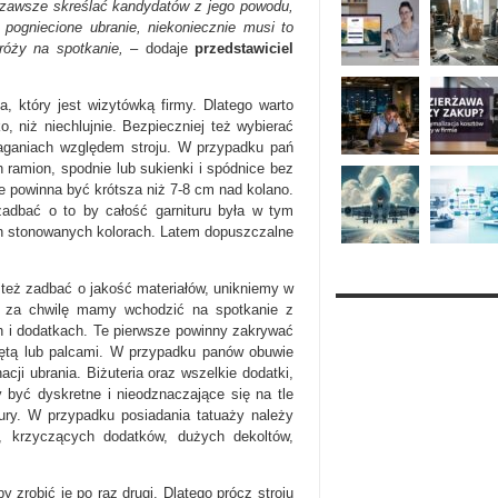
ie zawsze skreślać kandydatów z jego powodu,
a pogniecione ubranie, niekoniecznie musi to
dróży na spotkanie,
– dodaje
przedstawiciel
a, który jest wizytówką firmy. Dlatego warto
, niż niechlujnie. Bezpieczniej też wybierać
maganiach względem stroju. W przypadku pań
 ramion, spodnie lub sukienki i spódnice bez
e powinna być krótsza niż 7-8 cm nad kolano.
adbać o to by całość garnituru była w tym
ch stonowanych kolorach. Latem dopuszczalne
 też zadbać o jakość materiałów, unikniemy w
dy za chwilę mamy wchodzić na spotkanie z
h i dodatkach. Te pierwsze powinny zakrywać
iętą lub palcami. W przypadku panów obuwie
ji ubrania. Biżuteria oraz wszelkie dodatki,
 być dyskretne i nieodznaczające się na tle
ury. W przypadku posiadania tatuaży należy
, krzyczących dodatków, dużych dekoltów,
 zrobić je po raz drugi. Dlatego prócz stroju