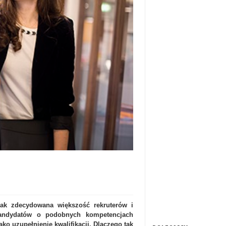
dnak zdecydowana większość rekruterów i
andydatów o podobnych kompetencjach
jako uzupełnienie kwalifikacji. Dlaczego tak