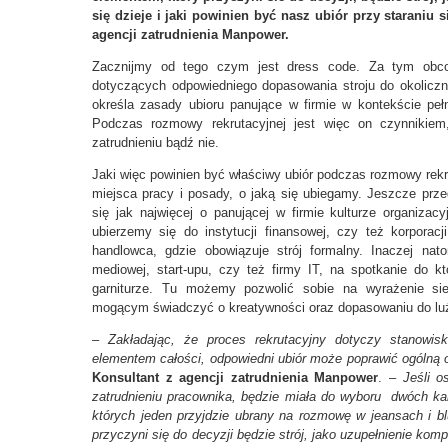
się dzieje i jaki powinien być nasz ubiór przy staraniu 
agencji zatrudnienia Manpower.
Zacznijmy od tego czym jest dress code. Za tym obco
dotyczących odpowiedniego dopasowania stroju do okolicz
określa zasady ubioru panujące w firmie w kontekście pełn
Podczas rozmowy rekrutacyjnej jest więc on czynnikiem
zatrudnieniu bądź nie.
Jaki więc powinien być właściwy ubiór podczas rozmowy re
miejsca pracy i posady, o jaką się ubiegamy. Jeszcze prz
się jak najwięcej o panującej w firmie kulturze organizac
ubierzemy się do instytucji finansowej, czy też korporacj
handlowca, gdzie obowiązuje strój formalny. Inaczej nat
mediowej, start-upu, czy też firmy IT, na spotkanie do k
garniturze. Tu możemy pozwolić sobie na wyrażenie sie
mogącym świadczyć o kreatywności oraz dopasowaniu do luźn
–
Zakładając, że proces rekrutacyjny dotyczy stanowisk
elementem całości, odpowiedni ubiór może poprawić ogólną
Konsultant z agencji zatrudnienia Manpower
. –
Jeśli os
zatrudnieniu pracownika, będzie miała do wyboru dwóch k
których jeden przyjdzie ubrany na rozmowę w jeansach i blu
przyczyni się do decyzji będzie strój, jako uzupełnienie ko