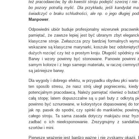
też pracodawców, by do kwestii stroju podejść szerzej i n
bo pozory potrafią mylić. Dla przykładu, jeśli kandydat m
świadczyć o braku schludności, ale np. o jego długiej po
Manpower
.
Odpowiedni ubiór buduje profesjonalny wizerunek pracownik
pamiętać, że zawsze lepiej jest być ubranym zbyt elegancko
klasyczne stroje. Zwłaszcza przy bardziej formalnych wy
wskazane są klasyczne marynarki, koszule bez odsłoniętych
dużych rozcięć czy też o prostym kroju. Długość spódnicy ni
Barwy i wzory powinny być stonowane. Panowie powinni z
samym kolorze i z tego samego materiału, w raczej ciemny
są jaśniejsze barwy.
Dla wygody i dobrego efektu, w przypadku obydwu płci warto
ten sposób stresu, że nasz strój uległ pognieceniu, kie
potencjalnym pracodawcą. Należy pamiętać również o butac
całą stopę; latem dopuszczalne są u pań buty z odkrytą p
powinno być sznurowane, w kolorystyce dopasowanej do tonac
jak np. pasek do spodni, czy spinki do mankietów, powinny
całego stroju. Ta sama zasada dotyczy makijażu oraz fryz
zadbać o ich nieeksponowanie. Zrezygnujmy z sandałów
szortów i mini.
Pierwsze wrażenie jest bardzo ważne i nie zyskamy okazji, by