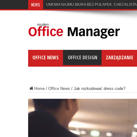
NEWS
UMOWA NAJMU BIURA BEZ PUŁAPEK. CHECKLISTA
OFFICE NEWS
OFFICE DESIGN
ZARZĄDZANIE
Home
/
Office News
/
Jak rozkodować dress code?