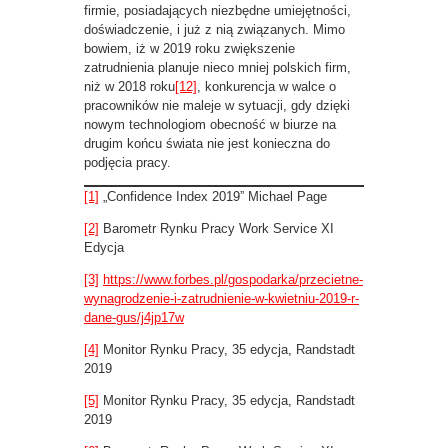
firmie, posiadających niezbędne umiejętności,
doświadczenie, i już z nią związanych. Mimo
bowiem, iż w 2019 roku zwiększenie
zatrudnienia planuje nieco mniej polskich firm,
niż w 2018 roku
[12]
, konkurencja w walce o
pracowników nie maleje w sytuacji, gdy dzięki
nowym technologiom obecność w biurze na
drugim końcu świata nie jest konieczna do
podjęcia pracy.
[1]
„Confidence Index 2019” Michael Page
[2]
Barometr Rynku Pracy Work Service XI
Edycja
[3]
https://www.forbes.pl/gospodarka/przecietne-
wynagrodzenie-i-zatrudnienie-w-kwietniu-2019-r-
dane-gus/j4jp17w
[4]
Monitor Rynku Pracy, 35 edycja, Randstadt
2019
[5]
Monitor Rynku Pracy, 35 edycja, Randstadt
2019