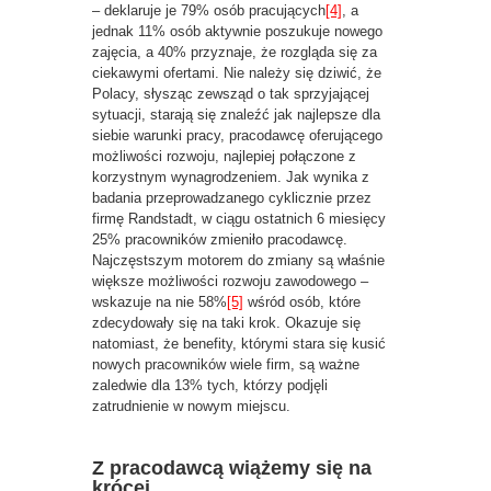
– deklaruje je 79% osób pracujących
[4]
, a
jednak 11% osób aktywnie poszukuje nowego
zajęcia, a 40% przyznaje, że rozgląda się za
ciekawymi ofertami. Nie należy się dziwić, że
Polacy, słysząc zewsząd o tak sprzyjającej
sytuacji, starają się znaleźć jak najlepsze dla
siebie warunki pracy, pracodawcę oferującego
możliwości rozwoju, najlepiej połączone z
korzystnym wynagrodzeniem. Jak wynika z
badania przeprowadzanego cyklicznie przez
firmę Randstadt, w ciągu ostatnich 6 miesięcy
25% pracowników zmieniło pracodawcę.
Najczęstszym motorem do zmiany są właśnie
większe możliwości rozwoju zawodowego –
wskazuje na nie 58%
[5]
wśród osób, które
zdecydowały się na taki krok. Okazuje się
natomiast, że benefity, którymi stara się kusić
nowych pracowników wiele firm, są ważne
zaledwie dla 13% tych, którzy podjęli
zatrudnienie w nowym miejscu.
Z pracodawcą wiążemy się na
krócej