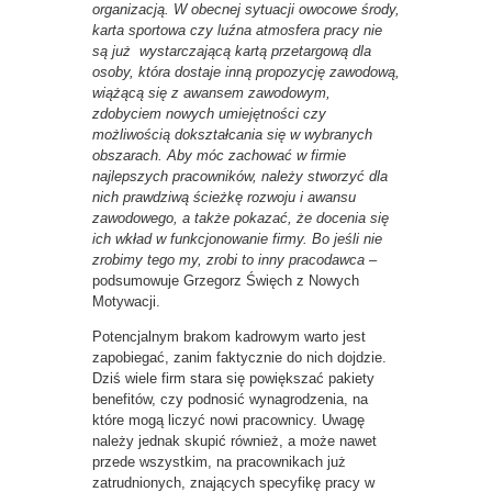
organizacją. W obecnej sytuacji owocowe środy,
karta sportowa czy luźna atmosfera pracy nie
są już wystarczającą kartą przetargową dla
osoby, która dostaje inną propozycję zawodową,
wiążącą się z awansem zawodowym,
zdobyciem nowych umiejętności czy
możliwością dokształcania się w wybranych
obszarach. Aby móc zachować w firmie
najlepszych pracowników, należy stworzyć dla
nich prawdziwą ścieżkę rozwoju i awansu
zawodowego, a także pokazać, że docenia się
ich wkład w funkcjonowanie firmy. Bo jeśli nie
zrobimy tego my, zrobi to inny pracodawca
–
podsumowuje Grzegorz Święch z Nowych
Motywacji.
Potencjalnym brakom kadrowym warto jest
zapobiegać, zanim faktycznie do nich dojdzie.
Dziś wiele firm stara się powiększać pakiety
benefitów, czy podnosić wynagrodzenia, na
które mogą liczyć nowi pracownicy. Uwagę
należy jednak skupić również, a może nawet
przede wszystkim, na pracownikach już
zatrudnionych, znających specyfikę pracy w