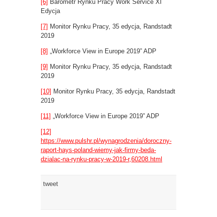
[6]
Barometr Rynku Pracy Work Service XI
Edycja
[7]
Monitor Rynku Pracy, 35 edycja, Randstadt
2019
[8]
„Workforce View in Europe 2019” ADP
[9]
Monitor Rynku Pracy, 35 edycja, Randstadt
2019
[10]
Monitor Rynku Pracy, 35 edycja, Randstadt
2019
[11]
„Workforce View in Europe 2019” ADP
[12]
https://www.pulshr.pl/wynagrodzenia/doroczny-
raport-hays-poland-wiemy-jak-firmy-beda-
dzialac-na-rynku-pracy-w-2019-r,60208.html
tweet