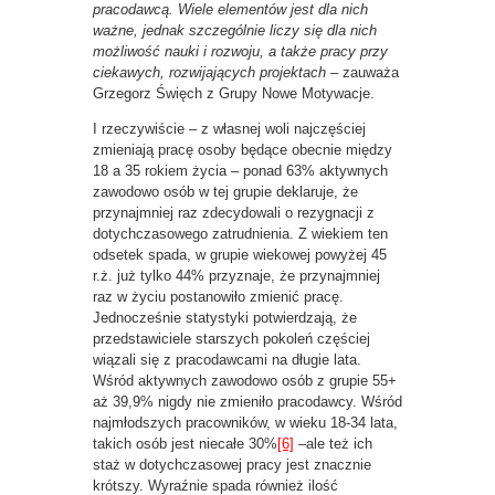
pracodawcą. Wiele elementów jest dla nich
ważne, jednak szczególnie liczy się dla nich
możliwość nauki i rozwoju, a także pracy przy
ciekawych, rozwijających projektach
– zauważa
Grzegorz Święch z Grupy Nowe Motywacje.
I rzeczywiście – z własnej woli najczęściej
zmieniają pracę osoby będące obecnie między
18 a 35 rokiem życia – ponad 63% aktywnych
zawodowo osób w tej grupie deklaruje, że
przynajmniej raz zdecydowali o rezygnacji z
dotychczasowego zatrudnienia. Z wiekiem ten
odsetek spada, w grupie wiekowej powyżej 45
r.ż. już tylko 44% przyznaje, że przynajmniej
raz w życiu postanowiło zmienić pracę.
Jednocześnie statystyki potwierdzają, że
przedstawiciele starszych pokoleń częściej
wiązali się z pracodawcami na długie lata.
Wśród aktywnych zawodowo osób z grupie 55+
aż 39,9% nigdy nie zmieniło pracodawcy. Wśród
najmłodszych pracowników, w wieku 18-34 lata,
takich osób jest niecałe 30%
[6]
–ale też ich
staż w dotychczasowej pracy jest znacznie
krótszy. Wyraźnie spada również ilość