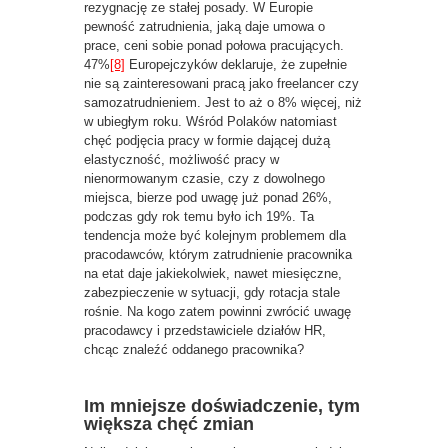
rezygnację ze stałej posady. W Europie
pewność zatrudnienia, jaką daje umowa o
prace, ceni sobie ponad połowa pracujących.
47%
[8]
Europejczyków deklaruje, że zupełnie
nie są zainteresowani pracą jako freelancer czy
samozatrudnieniem. Jest to aż o 8% więcej, niż
w ubiegłym roku. Wśród Polaków natomiast
chęć podjęcia pracy w formie dającej dużą
elastyczność, możliwość pracy w
nienormowanym czasie, czy z dowolnego
miejsca, bierze pod uwagę już ponad 26%,
podczas gdy rok temu było ich 19%. Ta
tendencja może być kolejnym problemem dla
pracodawców, którym zatrudnienie pracownika
na etat daje jakiekolwiek, nawet miesięczne,
zabezpieczenie w sytuacji, gdy rotacja stale
rośnie. Na kogo zatem powinni zwrócić uwagę
pracodawcy i przedstawiciele działów HR,
chcąc znaleźć oddanego pracownika?
Im mniejsze doświadczenie, tym
większa chęć zmian