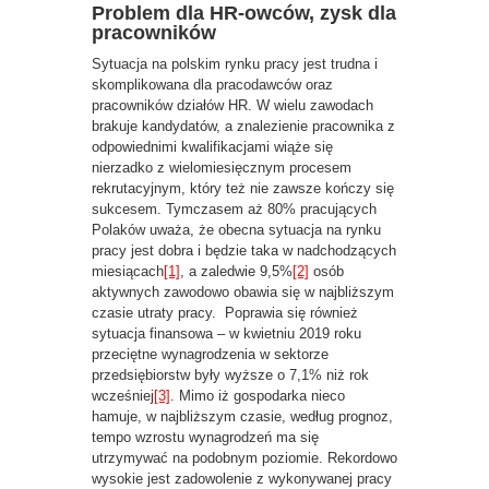
Problem dla HR-owców, zysk dla
pracowników
Sytuacja na polskim rynku pracy jest trudna i
skomplikowana dla pracodawców oraz
pracowników działów HR. W wielu zawodach
brakuje kandydatów, a znalezienie pracownika z
odpowiednimi kwalifikacjami wiąże się
nierzadko z wielomiesięcznym procesem
rekrutacyjnym, który też nie zawsze kończy się
sukcesem. Tymczasem aż 80% pracujących
Polaków uważa, że obecna sytuacja na rynku
pracy jest dobra i będzie taka w nadchodzących
miesiącach
[1]
, a zaledwie 9,5%
[2]
osób
aktywnych zawodowo obawia się w najbliższym
czasie utraty pracy. Poprawia się również
sytuacja finansowa – w kwietniu 2019 roku
przeciętne wynagrodzenia w sektorze
przedsiębiorstw były wyższe o 7,1% niż rok
wcześniej
[3]
. Mimo iż gospodarka nieco
hamuje, w najbliższym czasie, według prognoz,
tempo wzrostu wynagrodzeń ma się
utrzymywać na podobnym poziomie. Rekordowo
wysokie jest zadowolenie z wykonywanej pracy