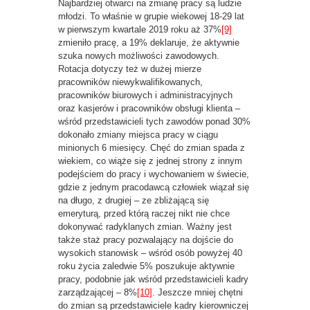
Najbardziej otwarci na zmianę pracy są ludzie
młodzi. To właśnie w grupie wiekowej 18-29 lat
w pierwszym kwartale 2019 roku aż 37%
[9]
zmieniło pracę, a 19% deklaruje, że aktywnie
szuka nowych możliwości zawodowych.
Rotacja dotyczy też w dużej mierze
pracowników niewykwalifikowanych,
pracowników biurowych i administracyjnych
oraz kasjerów i pracowników obsługi klienta –
wśród przedstawicieli tych zawodów ponad 30%
dokonało zmiany miejsca pracy w ciągu
minionych 6 miesięcy. Chęć do zmian spada z
wiekiem, co wiąże się z jednej strony z innym
podejściem do pracy i wychowaniem w świecie,
gdzie z jednym pracodawcą człowiek wiązał się
na długo, z drugiej – ze zbliżającą się
emeryturą, przed którą raczej nikt nie chce
dokonywać radyklanych zmian. Ważny jest
także staż pracy pozwalający na dojście do
wysokich stanowisk – wśród osób powyżej 40
roku życia zaledwie 5% poszukuje aktywnie
pracy, podobnie jak wśród przedstawicieli kadry
zarządzającej – 8%
[10]
. Jeszcze mniej chętni
do zmian są przedstawiciele kadry kierowniczej