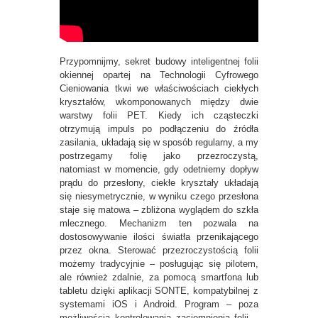
Przypomnijmy, sekret budowy inteligentnej folii
okiennej opartej na Technologii Cyfrowego
Cieniowania tkwi we właściwościach ciekłych
kryształów, wkomponowanych między dwie
warstwy folii PET. Kiedy ich cząsteczki
otrzymują impuls po podłączeniu do źródła
zasilania, układają się w sposób regularny, a my
postrzegamy folię jako przezroczystą,
natomiast w momencie, gdy odetniemy dopływ
prądu do przesłony, ciekłe kryształy układają
się niesymetrycznie, w wyniku czego przesłona
staje się matowa – zbliżona wyglądem do szkła
mlecznego. Mechanizm ten pozwala na
dostosowywanie ilości światła przenikającego
przez okna. Sterować przezroczystością folii
możemy tradycyjnie – posługując się pilotem,
ale również zdalnie, za pomocą smartfona lub
tabletu dzięki aplikacji SONTE, kompatybilnej z
systemami iOS i Android. Program – poza
możliwością kontrolowania zaciemnienia folii –