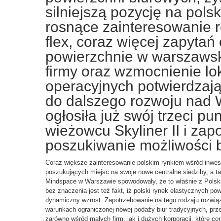
silniejszą pozycję na pols
rosnące zainteresowanie 
flex, coraz więcej zapytań
powierzchnie w warszawsk
firmy oraz wzmocnienie lok
operacyjnych potwierdzają
do dalszego rozwoju nad W
ogłosiła już swój trzeci pun
wieżowcu Skyliner II i za
poszukiwanie możliwości 
Coraz większe zainteresowanie polskim rynkiem wśród inwes
poszukujących miejsc na swoje nowe centralne siedziby, a t
Mindspace w Warszawie spowodowały, że to właśnie z Polską
bez znaczenia jest też fakt, iż polski rynek elastycznych po
dynamiczny wzrost. Zapotrzebowanie na tego rodzaju rozwiąz
warunkach ograniczonej nowej podaży biur tradycyjnych, prz
zarówno wśród małych firm, jak i dużych korporacji, które c