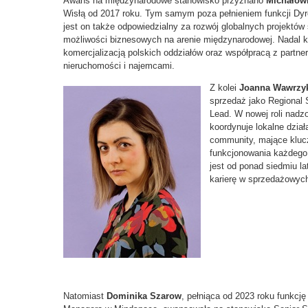
Awans na międzynarodowe stanowisko przyznano
Michałowi
Wisłą od 2017 roku. Tym samym poza pełnieniem funkcji Dy
jest on także odpowiedzialny za rozwój globalnych projektów
możliwości biznesowych na arenie międzynarodowej. Nadal k
komercjalizacją polskich oddziałów oraz współpracą z partn
nieruchomości i najemcami.
Z kolei
Joanna Wawrzy
sprzedaż jako Regional 
Lead. W nowej roli nadz
koordynuje lokalne dzia
community, mające kluc
funkcjonowania każdego
jest od ponad siedmiu l
karierę w sprzedażowych
Natomiast
Dominika Szarow
, pełniąca od 2023 roku funkcję