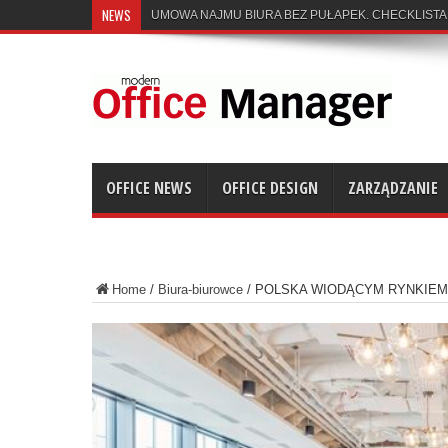
NEWS
UMOWA NAJMU BIURA BEZ PUŁAPEK. CHECKLISTA
OFFICE NEWS
OFFICE DESIGN
ZARZĄDZANIE
Home
/
Biura-biurowce
/
POLSKA WIODĄCYM RYNKIEM