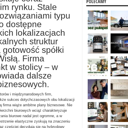
POLECAMY
kim rynku. Stale
rozwiązaniami typu
 o dostępne
ich lokalizacjach
alnych struktur
 gotowość spółki
isłą. Firma
kt w stolicy – w
powiada dalsze
biznesowych.
torów i międzynarodowych firm,
akże sukces dotychczasowych obu lokalizacji
 firma wiąże ambitne plany biznesowe. Nie
wierzchni biurowych wciąż charakteryzuje
ania biurowe nadal jest ogromne, a w
estrzenie elastyczne zyskują na znaczeniu
oraz częściej decydują się na hybrydowy