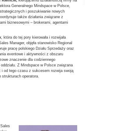
 Kwincie,
kierującemu działalnością firmy na
rektora Generalnego Mindspace w Polsce,
 strategicznych i poszukiwanie nowych
oordynuje także działania związane z
erami biznesowymi
–
brokerami, agentami
k
, która do tej pory kierowała i rozwijała
Sales Manager, objęła stanowisko Regional
oruje pracę polskiego Działu Sprzedaży oraz
łania eventowe i aktywności z obszaru
zowe znaczenie dla codziennego
 oddziału. Z Mindspace w Polsce związana
at i od tego czasu z sukcesem rozwija swoją
 strukturach operatora.
 Sales