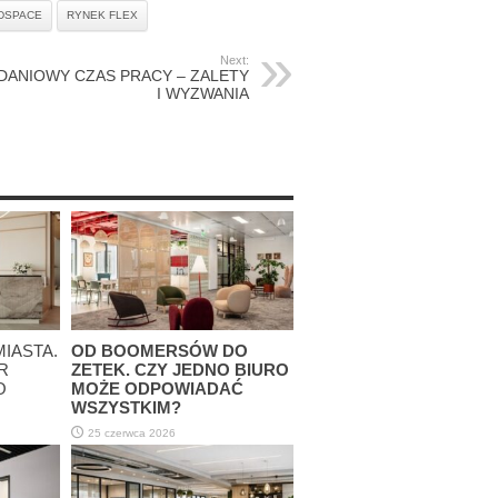
DSPACE
RYNEK FLEX
Next:
DANIOWY CZAS PRACY – ZALETY
I WYZWANIA
MIASTA.
OD BOOMERSÓW DO
R
ZETEK. CZY JEDNO BIURO
O
MOŻE ODPOWIADAĆ
WSZYSTKIM?
25 czerwca 2026