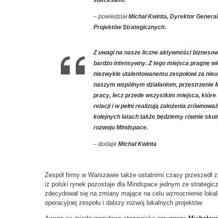
sukcesami.
– powiedział
Michał Kwinta, Dyrektor Genera
Projektów Strategicznych.
Z uwagi na nasze liczne aktywności biznesow
bardzo intensywny. Z tego miejsca pragnę 
niezwykle utalentowanemu zespołowi za nieu
naszym wspólnym działaniom, przestrzenie M
pracy, lecz przede wszystkim miejsca, które 
relacji i w pełni realizują założenia zrówno
kolejnych latach także będziemy równie skut
rozwoju Mindspace.
– dodaje
Michał Kwinta
Zespół firmy w Warszawie także ostatnimi czasy przeszedł z
iż polski rynek pozostaje dla Mindspace jednym ze strategi
zdecydował się na zmiany mające na celu wzmocnienie lokaln
operacyjnej zespołu i dalszy rozwój lokalnych projektów.