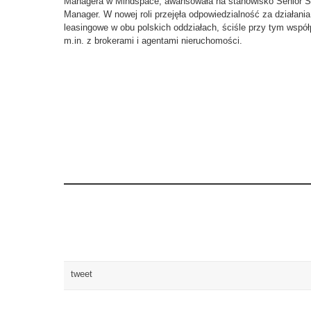
Managera w Mindspace, awansowała na stanowisko Senior S
Manager. W nowej roli przejęła odpowiedzialność za działania
leasingowe w obu polskich oddziałach, ściśle przy tym współ
m.in. z brokerami i agentami nieruchomości.
tweet