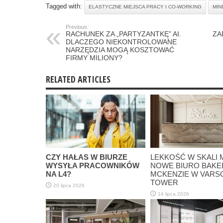
Tagged with:
ELASTYCZNE MIEJSCA PRACY I CO-WORKING
MIN
Previous:
RACHUNEK ZA „PARTYZANTKĘ” AI.
ZA
DLACZEGO NIEKONTROLOWANE
NARZĘDZIA MOGĄ KOSZTOWAĆ
FIRMY MILIONY?
RELATED ARTICLES
CZY HAŁAS W BIURZE
LEKKOŚĆ W SKALI 
WYSYŁA PRACOWNIKÓW
NOWE BIURO BAKE
NA L4?
MCKENZIE W VARS
TOWER
20 lipca 2026
14 lipca 2026