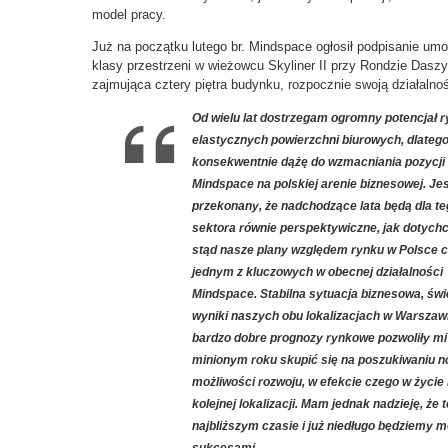
model pracy.
Już na początku lutego br. Mindspace ogłosił podpisanie um
klasy przestrzeni w wieżowcu Skyliner II przy Rondzie Dasz
zajmująca cztery piętra budynku, rozpocznie swoją działalnoś
Od wielu lat dostrzegam ogromny potencjał 
elastycznych powierzchni biurowych, dlateg
konsekwentnie dążę do wzmacniania pozycji
Mindspace na polskiej arenie biznesowej. J
przekonany, że nadchodzące lata będą dla t
sektora równie perspektywiczne, jak dotych
stąd nasze plany względem rynku w Polsce c
jednym z kluczowych w obecnej działalności
Mindspace. Stabilna sytuacja biznesowa, świ
wyniki naszych obu lokalizacjach w Warszaw
bardzo dobre prognozy rynkowe pozwoliły mi
minionym roku skupić się na poszukiwaniu 
możliwości rozwoju, w efekcie czego w życi
kolejnej lokalizacji. Mam jednak nadzieję, że
najbliższym czasie i już niedługo będziemy m