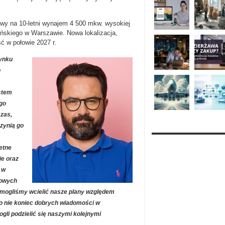
owy na 10-letni wynajem 4 500 mkw. wysokiej
yńskiego w Warszawie. Nowa lokalizacja,
ć w połowie 2027 r.
rynku
o
estem
ego
czas,
zynią go
etne
ie oraz
 w
nowych
e mogliśmy wcielić nasze plany względem
 to nie koniec dobrych wiadomości w
ogli podzielić się naszymi kolejnymi