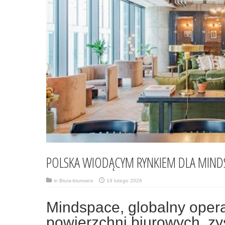
POLSKA WIODĄCYM RYNKIEM DLA MIND
in
Biura-biurowce
19 lutego 2026
Mindspace, globalny opera
powierzchni biurowych, zy