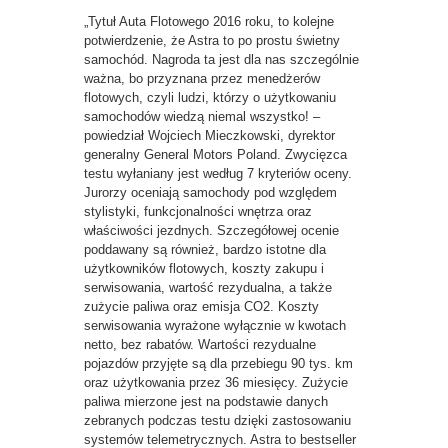
„Tytuł Auta Flotowego 2016 roku, to kolejne
potwierdzenie, że Astra to po prostu świetny
samochód. Nagroda ta jest dla nas szczególnie
ważna, bo przyznana przez menedżerów
flotowych, czyli ludzi, którzy o użytkowaniu
samochodów wiedzą niemal wszystko! –
powiedział Wojciech Mieczkowski, dyrektor
generalny General Motors Poland. Zwycięzca
testu wyłaniany jest według 7 kryteriów oceny.
Jurorzy oceniają samochody pod względem
stylistyki, funkcjonalności wnętrza oraz
właściwości jezdnych. Szczegółowej ocenie
poddawany są również, bardzo istotne dla
użytkowników flotowych, koszty zakupu i
serwisowania, wartość rezydualna, a także
zużycie paliwa oraz emisja CO2. Koszty
serwisowania wyrażone wyłącznie w kwotach
netto, bez rabatów. Wartości rezydualne
pojazdów przyjęte są dla przebiegu 90 tys. km
oraz użytkowania przez 36 miesięcy. Zużycie
paliwa mierzone jest na podstawie danych
zebranych podczas testu dzięki zastosowaniu
systemów telemetrycznych. Astra to bestseller