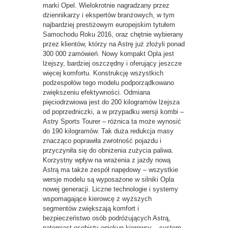
marki Opel. Wielokrotnie nagradzany przez
dziennikarzy i ekspertów branżowych, w tym
najbardziej prestiżowym europejskim tytułem
Samochodu Roku 2016, oraz chętnie wybierany
przez klientów, którzy na Astrę już złożyli ponad
300 000 zamówień. Nowy kompakt Opla jest
lżejszy, bardziej oszczędny i oferujący jeszcze
więcej komfortu. Konstrukcję wszystkich
podzespołów tego modelu podporządkowano
zwiększeniu efektywności. Odmiana
pięciodrzwiowa jest do 200 kilogramów lżejsza
od poprzedniczki, a w przypadku wersji kombi –
Astry Sports Tourer – różnica ta może wynosić
do 190 kilogramów. Tak duża redukcja masy
znacząco poprawiła zwrotność pojazdu i
przyczyniła się do obniżenia zużycia paliwa.
Korzystny wpływ na wrażenia z jazdy nową
Astrą ma także zespół napędowy – wszystkie
wersje modelu są wyposażone w silniki Opla
nowej generacji. Liczne technologie i systemy
wspomagające kierowcę z wyższych
segmentów zwiększają komfort i
bezpieczeństwo osób podróżujących Astrą,
natomiast osobisty opiekun kierowcy – system