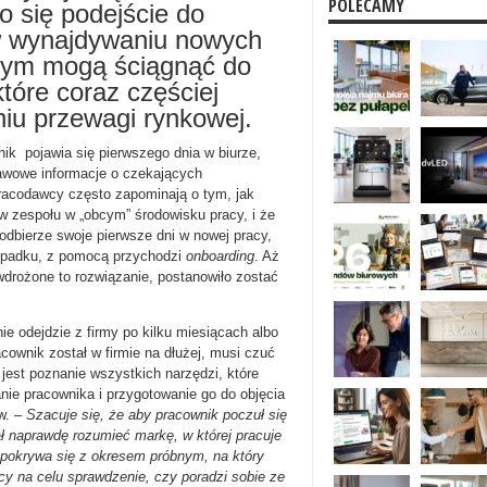
POLECAMY
ło się podejście do
ę w wynajdywaniu nowych
tórym mogą ściągnąć do
które coraz częściej
iu przewagi rynkowej.
nik pojawia się pierwszego dnia w biurze,
tawowe informacje o czekających
racodawcy często zapominają o tym, jak
w zespołu w „obcym” środowisku pracy, i że
 odbierze swoje pierwsze dni w nowej pracy,
ypadku, z pomocą przychodzi
onboarding
. Aż
wdrożone to rozwiązanie, postanowiło zostać
e odejdzie z firmy po kilku miesiącach albo
ownik został w firmie na dłużej, musi czuć
 jest poznanie wszystkich narzędzi, które
anie pracownika i przygotowanie go do objęcia
w. –
Szacuje się, że aby pracownik poczuł się
ł naprawdę rozumieć markę, w której pracuje
j pokrywa się z okresem próbnym, na który
y na celu sprawdzenie, czy poradzi sobie ze