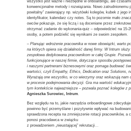
wszystko jest ważne i niezbędne w onboardingu, ale czasami
konwencjonalne metody i rozwiązania. Nowo zatrudnionemu 
powitalny” zawierający np. wizytówki kolegów, kubek z jego
identyfikator, kalendarz czy notes. Są to pozornie mało zna
owców pokazuje, że się liczą i są doceniane przez zrekru
otrzymać zadanie do wykonania-quiz – odpowiedzieć na 15-2
osoby, a potem podzielić się wynikami ze swoim zespołem.
–
Planuj
ą
c wdro
ż
enie pracownika w nowe obowi
ą
zki, warto p
na których opiera si
ę
działalność danej firmy. W Intrum s
ł
u
ż
y
zespo
ł
owa dedykowana pracownikom w ca
ł
ej Grupie. Pozwal
funkcjonujące w naszej firmie, dotyczące sposobu postępowan
i naszymi partnerami biznesowymi
oraz pomaga budowa
ć
ś
w
warto
ś
ci, czyli Empathy, Ethics, Dedication oraz Solutions, n
Wyra
ż
aj
ą
one wszystko, w co wierzymy oraz wskazuj
ą
nam d
w procesie podejmowania decyzji. Gra ma wartość edukacyjn
tym kontekście najważniejsze
–
pozwala pozna
ć
kolegów z pr
Agnieszka Surowiec, Intrum
.
Bez względu na to, jakie narzędzia onboardingowe zdecyduje
powinno być przemyślane i pozytywnie wpływać na budowanie
sprawdzona recepta na zmniejszenie rotacji pracowników, a co
ponosi pracodawca w związku
z prowadzeniem „nieustającej” rekrutacji…