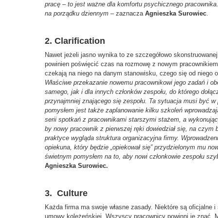
pracę – to jest ważne dla komfortu psychicznego pracownika. 
na porządku dziennym
– zaznacza
Agnieszka Surowiec
.
2. Clarification
Nawet jeżeli jasno wynika to ze szczegółowo skonstruowane
powinien poświęcić czas na rozmowę z nowym pracownikiem i
czekają na niego na danym stanowisku, czego się od niego oc
W
ł
a
ś
ciwe przekazanie nowemu pracownikowi jego zada
ń
i ob
samego, jak i dla innych cz
ł
onków zespo
ł
u, do którego do
łą
c
przynajmniej znającego się zespołu. Ta sytuacja musi być w 
pomysłem jest także zaplanow
anie
kilku szkole
ń
wprowadzaj
serii spotkań z pracownikami starszymi stażem, a wykonując
by nowy pracownik z pierwszej ręki dowiedział się, na czym b
praktyce wygląda struktura organizacyjna firmy. Wprowadzen
opiekuna, który będzie „opiekował się” przydzielonym mu no
świetnym pomysłem na to, aby nowi członkowie zespołu szy
Agnieszka Surowiec.
3. Culture
Każda firma ma swoje własne zasady. Niektóre są oficjalne i 
umowy koleżeńskiej. Wszyscy pracownicy powinni je znać. 