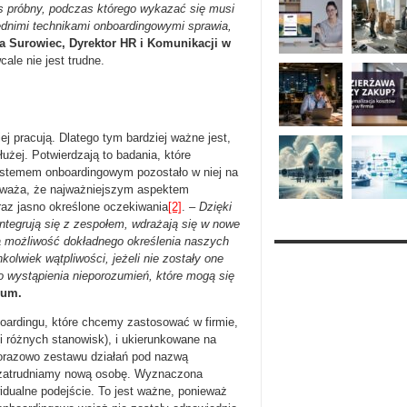
 próbny, podczas którego wykazać się musi
iednimi technikami onboardingowymi sprawia,
a Surowiec, Dyrektor HR i Komunikacji w
ale nie jest trudne.
niej pracują. Dlatego tym bardziej ważne jest,
użej. Potwierdzają to badania, które
systemem onboardingowym pozostało w niej na
 uważa, że najważniejszym aspektem
raz jasno określone oczekiwania
[2]
. –
Dzi
ę
ki
ntegruj
ą
si
ę
z zespo
ł
em, wdra
żają
si
ę
w nowe
ą mo
ż
liwo
ść
dok
ł
adnego okre
ś
lenia naszych
hkolwiek w
ą
tpliwo
ś
ci, jeżeli nie zostały one
o wyst
ą
pienia nieporozumie
ń, które mogą się
rum.
oardingu, które chcemy zastosować w firmie,
 różnych stanowisk), i ukierunkowane na
norazowo zestawu działań pod nazwą
y zatrudniamy nową osobę. Wyznaczona
widualne podejście. To jest ważne, ponieważ