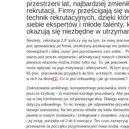
przestrzeni lat, najbardziej zmieni
rekrutacji. Firmy prześcigają si
technik rekrutacyjnych, dzięki k
siebie ekspertów i młode talenty, 
okazują się niezbędne w utrzyman
Niestety, „rekrutacja 2.0” kończy się na tym, że nowy pracow
jest oprowadzany po firmie, przełożony przekazuje mu pods
obowiązkach i dalej „nowy” jest pozostawiony sam sobie… P
ważny jest proces wspierania i aklimatyzacji nowych członkó
pierwsze wrażenie można zrobić tylko raz. To, jak pracownik
może wpływać na jego motywację i efektywność. W tym prz
91 proc. pracowników przyjętych do firm, w których zostało 
w nich na dłużej
[1]
. Co to jest
onboarding
i jak go stosować?
Zrekrutowanie ambitnego, kompetentnego pracownika, który ni
jeszcze szybciej – to marzenie każdego pracodawcy. Aby prac
się w niej komfortowo już od pierwszego dnia. Dlatego ważne
dotyczą onboardingu. To nic innego, jak odpowiednie przywit
danego stanowiska. Na ten proces składa się wiele elementó
pewnie w nowym środowisku i zintegrował z zespołem, zaczą
i jej misję, potrzeba od 3 do 6 miesięcy. Ten czas zazwycza
przeważnie na początku przyjmowana jest nowa osoba, mając