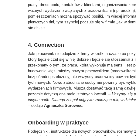
pracy, dress codu, kontaktów z klientami, organizowania zeb
ważnych wydarzeń związanych z pracownikami (np. urodzin),
pomieszczeniach można spożywać posiłki. Im więcej informa
pierwszych dni, tym szybciej poczuje się w firmie „jak w dom
się dzieje.
4.
Connection
Jaki pracownik nie odejdzie z firmy w krótkim czasie po pozy
który będzie czuł się w niej dobrze i będzie się utożsamiał z 
przekonany o tym, że praca, którą wykonuje ma sens i jest p
budowanie więzi między nowym pracownikiem (pracownikami), 
bezpośredni przełożony, ale wszyscy pracownicy powinni by
tych nowych. Nowo zatrudniane osoby nie powinny być wyklu
wydarzeniach firmowych. Muszą dostawać taką samą dawkę inf
pozornie dotyczą one mało istotnych kwestii. –
Uczymy się p
innych osób. Dlatego zespół odgrywa znaczącą rolę w dział
– dodaje
Agnieszka Surowiec.
Onboarding w praktyce
Podręczniki, instruktaże dla nowych pracowników, rozmowy 