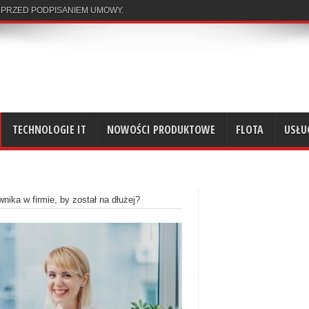
 PRZED PODPISANIEM UMOWY.
TECHNOLOGIE IT
NOWOŚCI PRODUKTOWE
FLOTA
USŁU
wnika w firmie, by został na dłużej?