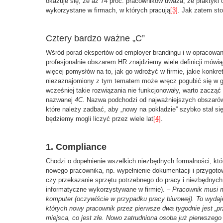
okazuje się, że aż 74 proc. pracowników uważa, że praktyki
wykorzystane w firmach, w których pracują
[3]
. Jak zatem st
Cztery bardzo ważne „C”
Wśród porad ekspertów od employer brandingu i w opracowan
profesjonalnie obszarem HR znajdziemy wiele definicji mówią
więcej pomysłów na to, jak go wdrożyć w firmie, jakie konkr
niezaznajomiony z tym tematem może wręcz pogubić się w gąs
wcześniej takie rozwiązania nie funkcjonowały, warto zacząć 
nazwanej
4C
. Nazwa podchodzi od najważniejszych obszarów,
które należy zadbać, aby „nowy na pokładzie” szybko stał s
będziemy mogli liczyć przez wiele lat
[4]
.
1. Compliance
Chodzi o dopełnienie wszelkich niezbędnych formalności, któ
nowego pracownika, np. wypełnienie dokumentacji i przygot
czy przekazanie sprzętu potrzebnego do pracy i niezbędnych
informatyczne wykorzystywane w firmie). –
Pracownik musi m
komputer (oczywiście w przypadku pracy biurowej). To wydaje 
których nowy pracownik przez pierwsze dwa tygodnie jest „pr
miejsca, co jest złe. Nowo zatrudniona osoba już pierwsze