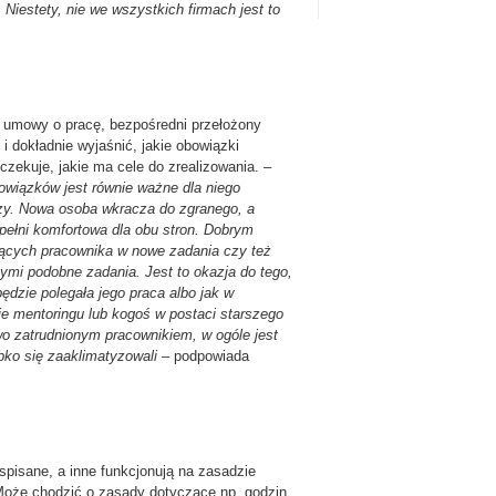
Niestety, nie we wszystkich firmach jest to
j umowy o pracę, bezpośredni przełożony
 dokładnie wyjaśnić, jakie obowiązki
zekuje, jakie ma cele do zrealizowania. –
owi
ą
zków jest równie wa
ż
ne dla niego
zy. Nowa osoba wkracza do zgranego, a
pełni komfortowa dla obu stron. Dobrym
ą
cych pracownika w nowe zadania czy te
ż
ymi podobne zadania. Jest to okazja do tego,
ędzie polegała jego praca albo jak w
ie mentoringu lub kogoś w postaci starszego
wo zatrudnionym pracownikiem, w ogóle jest
bko się zaaklimatyzowali
– podpowiada
spisane, a inne funkcjonują na zasadzie
Może chodzić o zasady dotyczące np. godzin