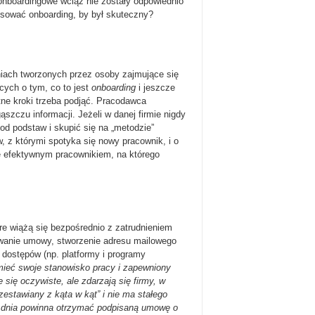
 onboardingowe wciąż nie zostały odpowiednio
osować onboarding, by był skuteczny?
iach tworzonych przez osoby zajmujące się
cych o tym, co to jest
onboarding
i jeszcze
etne kroki trzeba podjąć. Pracodawca
zczu informacji. Jeżeli w danej firmie nigdy
od podstaw i skupić się na „metodzie”
 z którymi spotyka się nowy pracownik, i o
ię efektywnym pracownikiem, na którego
re wiążą się bezpośrednio z zatrudnieniem
owanie umowy, stworzenie adresu mailowego
 dostępów (np. platformy i programy
ieć swoje stanowisko pracy i zapewniony
się oczywiste, ale zdarzają się firmy, w
zestawiany z kąta w kąt” i nie ma stałego
go dnia powinna otrzymać podpisaną umowę o