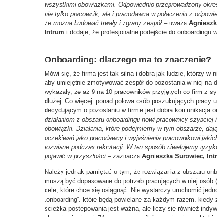
wszystkimi obowiązkami. Odpowiednio przeprowadzony okres
nie tylko pracownik, ale i pracodawca w połączeniu z odpow
że można budować trwały i zgrany zespół
– uważa
Agnieszk
Intrum
i dodaje, że profesjonalne podejście do onboardingu wc
Onboarding: dlaczego ma to znaczenie?
Mówi się, że firma jest tak silna i dobra jak ludzie, którzy w 
aby umiejętnie zmotywować zespół do pozostania w niej na dł
wykazały, że aż 9 na 10 pracowników przyjętych do firm z 
dłużej. Co więcej, ponad połowa osób poszukujących pracy
decydującym o pozostaniu w firmie jest dobra komunikacja o
dzia
ł
aniom z obszaru onboardingu nowi pracownicy szybciej i
obowi
ą
zki. Działania, które podejmiemy w tym obszarze, daj
oczekiwa
ń jako pracodawcy
i wyja
ś
nienia pracownikowi jakic
rozwiane podczas rekrutacji. W ten sposób niwelujemy ryzyk
pojawić
w przysz
ł
o
ś
ci –
zaznacza
Agnieszka Surowiec, Int
Należy jednak pamiętać o tym, że rozwiązania z obszaru onb
muszą być dopasowane do potrzeb pracujących w niej osób (i
cele, które chce się osiągnąć. Nie wystarczy uruchomić jed
„onboarding”, które będą powielane za każdym razem, kied
ścieżka postępowania jest ważna, ale liczy się również indy