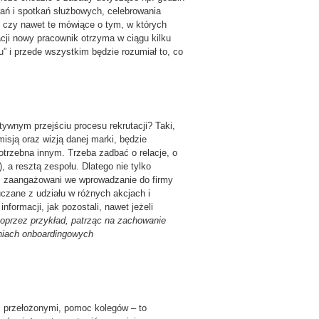
rań i spotkań służbowych, celebrowania
 czy nawet te mówiące o tym, w których
cji nowy pracownik otrzyma w ciągu kilku
u” i przede wszystkim będzie rozumiał to, co
tywnym przejściu procesu rekrutacji? Taki,
misją oraz wizją danej marki, będzie
otrzebna innym. Trzeba zadbać o relacje, o
a resztą zespołu. Dlatego nie tylko
ć zaangażowani we wprowadzanie do firmy
czane z udziału w różnych akcjach i
ormacji, jak pozostali, nawet jeżeli
oprzez przykład, patrząc na zachowanie
aniach onboardingowych
z przełożonymi, pomoc kolegów – to