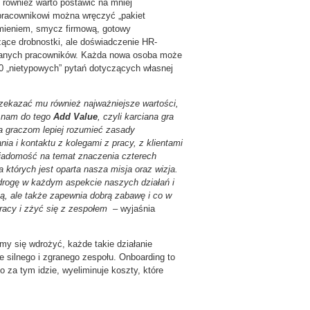
 również warto postawić na mniej
pracownikowi można wręczyć „pakiet
 imieniem, smycz firmową, gotowy
czące drobnostki, ale doświadczenie HR-
towanych pracowników. Każda nowa osoba może
0 „nietypowych” pytań dotyczących własnej
rzekaza
ć
mu również najwa
ż
niejsze warto
ś
ci,
 nam do tego
Add Value
, czyli karciana gra
a graczom lepiej rozumie
ć zasady
ia i kontaktu z kolegami z pracy, z klientami
iadomo
ść
na temat znaczenia czterech
a których jest oparta nasza misja oraz wizja.
rog
ę
w ka
ż
dym aspekcie naszych dzia
ł
a
ń
i
ą, ale także zapewnia dobr
ą
zabaw
ę
i co w
acy i z
ż
y
ć
si
ę
z zespo
ł
em –
wyjaśnia
my się wdrożyć, każde takie działanie
 silnego i zgranego zespołu. Onboarding to
 za tym idzie, wyeliminuje koszty, które