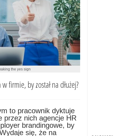
making the yes sign
w firmie, by został na dłużej?
ym to pracownik dyktuje
e przez nich agencje HR
mployer brandingowe, by
Wydaje się, że na