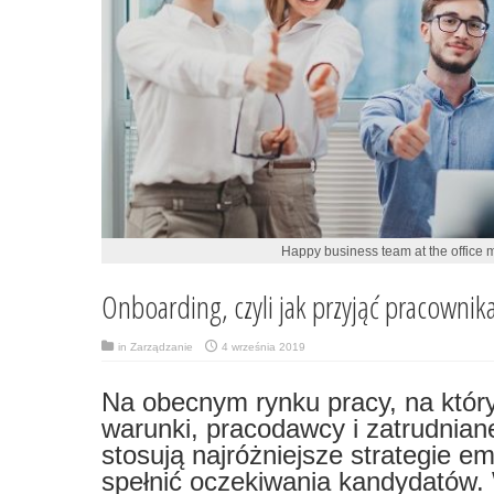
Happy business team at the office 
Onboarding, czyli jak przyjąć pracownika 
in
Zarządzanie
4 września 2019
Na obecnym rynku pracy, na któr
warunki, pracodawcy i zatrudnian
stosują najróżniejsze strategie e
spełnić oczekiwania kandydatów. 