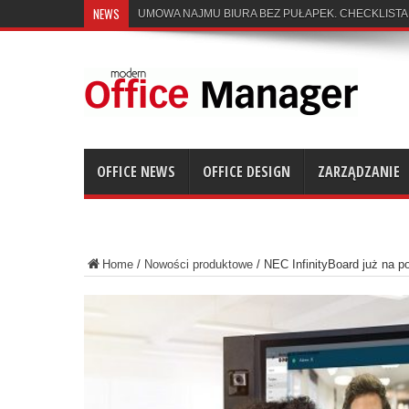
NEWS
UMOWA NAJMU BIURA BEZ PUŁAPEK. CHECKLISTA
OFFICE NEWS
OFFICE DESIGN
ZARZĄDZANIE
Home
/
Nowości produktowe
/
NEC InfinityBoard już na p