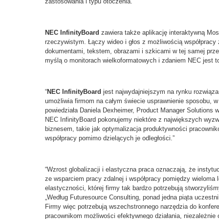
zastosowania i typu otoczenia.
NEC InfinityBoard
zawiera także aplikację interaktywną Mos
rzeczywistym. Łączy wideo i głos z możliwością współpracy z
dokumentami, tekstem, obrazami i szkicami w tej samej prze
myślą o monitorach wielkoformatowych i zdaniem NEC jest to 
“
NEC InfinityBoard
jest najwydajniejszym na rynku rozwiąz
umożliwia firmom na całym świecie usprawnienie sposobu, w j
powiedziała Daniela Dexheimer, Product Manager Solutions w
NEC InfinityBoard pokonujemy niektóre z największych wyz
biznesem, takie jak optymalizacja produktywności pracownik
współpracy pomimo dzielących je odległości.”
“Wzrost globalizacji i elastyczna praca oznaczają, że instyt
ze wsparciem pracy zdalnej i współpracy pomiędzy wieloma lo
elastyczności, której firmy tak bardzo potrzebują stworzyliś
„Według Futuresource Consulting, ponad jedna piąta uczestnik
Firmy więc potrzebują wszechstronnego narzędzia do konfere
pracownikom możliwości efektywnego działania, niezależnie