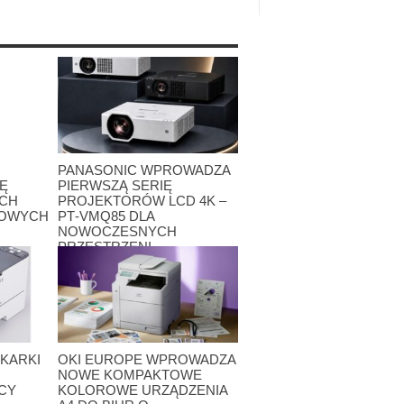
PANASONIC WPROWADZA
Ę
PIERWSZĄ SERIĘ
YCH
PROJEKTORÓW LCD 4K –
SOWYCH
PT‑VMQ85 DLA
NOWOCZESNYCH
PRZESTRZENI
BIZNESOWYCH
12 maja 2026
KARKI
OKI EUROPE WPROWADZA
O
NOWE KOMPAKTOWE
CY
KOLOROWE URZĄDZENIA