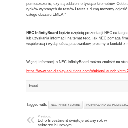
pomieszczeniu, czy są oddaleni o tysiące kilometrów. Odebr
rynków wybranych do testów i teraz z dumą możemy ogłosić 
całego obszaru EMEA.”
NEC InfinityBoard
będzie częścią prezentacji NEC na targa
lub uzyskania informacji na temat tego, jak NEC pomaga f
współpracą i wydajnością pracowników, prosimy o kontakt 
Więcej informacji o NEC InfinityBoard można znaleźć na stro
https://www.nec-display-solutions.com/p/uk/en/Launch.xhtml?
tweet
Tagged with:
NEC INFINITYBOARD
ROZWIĄZANIA DO POMIESZ
Previous:
Echo Investment świętuje udany rok w
sektorze biurowym