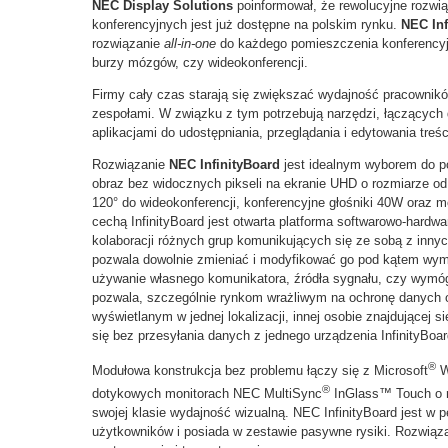
NEC Display Solutions
poinformował, że rewolucyjne rozwi
konferencyjnych jest już dostępne na polskim rynku.
NEC Inf
rozwiązanie
all-in-one
do każdego pomieszczenia konferencyjn
burzy mózgów, czy wideokonferencji.
Firmy cały czas starają się zwiększać wydajność pracownikó
zespołami. W związku z tym potrzebują narzędzi, łączących
aplikacjami do udostępniania, przeglądania i edytowania treśc
Rozwiązanie
NEC InfinityBoard
jest idealnym wyborem do p
obraz bez widocznych pikseli na ekranie UHD o rozmiarze od
120° do wideokonferencji, konferencyjne głośniki 40W oraz 
cechą InfinityBoard jest otwarta platforma softwarowo-hardw
kolaboracji różnych grup komunikujących się ze sobą z innych
pozwala dowolnie zmieniać i modyfikować go pod kątem wym
używanie własnego komunikatora, źródła sygnału, czy wymó
pozwala, szczególnie rynkom wrażliwym na ochronę danych 
wyświetlanym w jednej lokalizacji, innej osobie znajdującej się
się bez przesyłania danych z jednego urządzenia InfinityBoar
®
Modułowa konstrukcja bez problemu łączy się z Microsoft
W
®
dotykowych monitorach NEC MultiSync
InGlass™ Touch o r
swojej klasie wydajność wizualną. NEC InfinityBoard jest w p
użytkowników i posiada w zestawie pasywne rysiki. Rozwiąza