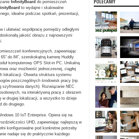
POLECAMY
ązanie
InfinityBoard
do pomieszczeń
inityBoard
to wydajne i skalowalne
ego, idealne podczas spotkań, prezentacji,
w i ułatwiać współpracę pomiędzy odległymi
 doskonałą jakość obrazu z najnowszymi
i.
omieszczeń konferencyjnych, zapewniając
 65” do 84”, szerokokątną kamerę Huddly
moduł komputerowy OPS Slot-in PC. Unikalną
arowa oraz możliwość jednoczesnej, ciągłej
 lokalizacji. Otwarta struktura systemu
ogów poszczególnych środowisk pracy (np.
g szyfrowania danych). Rozwiązanie NEC
osobowych, na interaktywną pracę z obrazem
 w drugiej lokalizacji, a wszystko to dzieje
d do drugiego.
indows 10 IoT Enterprise. Opiera się na
ozdzielczości UHD, zapewniając najlepszą w
ełni konfigurowalne pod konkretne potrzeby
nie nadaje się do praktycznie każdego