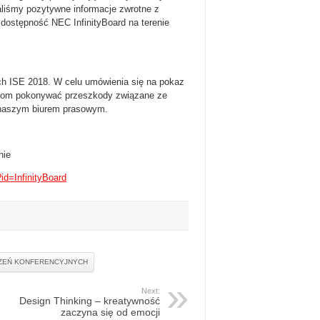
aliśmy pozytywne informacje zwrotne z
dostępność NEC InfinityBoard na terenie
ch ISE 2018. W celu umówienia się na pokaz
irmom pokonywać przeszkody związane ze
z naszym biurem prasowym.
nie
id=InfinityBoard
CZEŃ KONFERENCYJNYCH
Next:
Design Thinking – kreatywność
zaczyna się od emocji