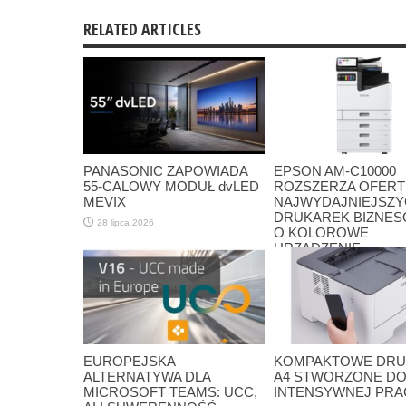
RELATED ARTICLES
PANASONIC ZAPOWIADA
EPSON AM-C10000
55-CALOWY MODUŁ dvLED
ROZSZERZA OFERT
MEVIX
NAJWYDAJNIEJSZ
DRUKAREK BIZNE
28 lipca 2026
O KOLOROWE
URZĄDZENIE
ATRAMENTOWE A3
22 maja 2026
EUROPEJSKA
KOMPAKTOWE DRU
ALTERNATYWA DLA
A4 STWORZONE D
MICROSOFT TEAMS: UCC,
INTENSYWNEJ PRA