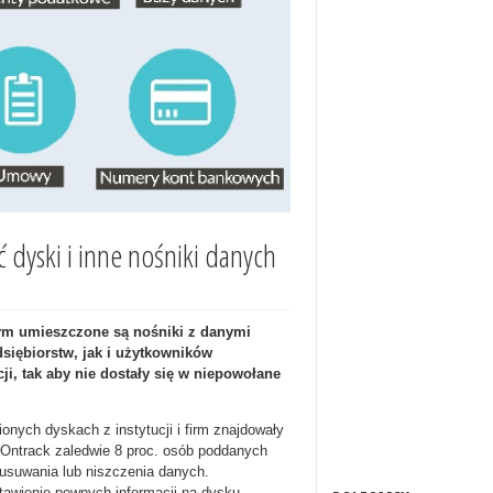
ć dyski i inne nośniki danych
rym umieszczone są nośniki z danymi
siębiorstw, jak i użytkowników
ji, tak aby nie dostały się w niepowołane
nych dyskach z instytucji i firm znajdowały
l Ontrack zaledwie 8 proc. osób poddanych
 usuwania lub niszczenia danych.
tawienie pewnych informacji na dysku