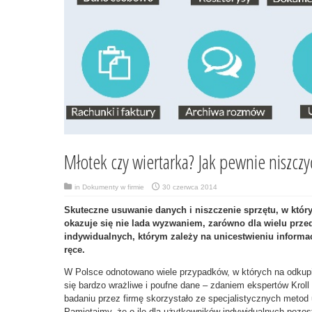
Młotek czy wiertarka? Jak pewnie niszczy
in
Dokumenty w firmie
30 czerwca 2014
Skuteczne usuwanie danych i niszczenie sprzętu, w któ
okazuje się nie lada wyzwaniem, zarówno dla wielu przed
indywidualnych, którym zależy na unicestwieniu informac
ręce.
W Polsce odnotowano wiele przypadków, w których na odkupio
się bardzo wrażliwe i poufne dane – zdaniem ekspertów Krol
badaniu przez firmę skorzystało ze specjalistycznych metod
Pamiętajmy, że o ile dla użytkowników indywidualnych pozos